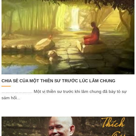
CHIA SẺ CỦA MỘT THIỀN SƯ TRƯỚC LÚC LÂM CHUNG
…………………. Một vị thiền sư trước khi lâm chung đã bày tỏ sự
sám hối...