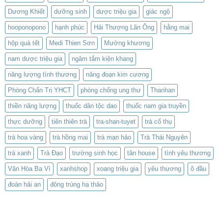
Dương Khiết
dưỡng sinh
dược triệu gia
giác ngộ
hooponopono
hạnh phúc
Hải Thượng Lãn Ông
hằng mai
hộp quà tết
Medi Thien Sơn
Mường khương
nam dược triệu gia
ngâm tắm kiện khang
năng lượng tình thương
năng đoạn kim cương
Phòng Chẩn Trị YHCT
phòng chống ung thư
Thanhan
thiền năng lượng
thuốc dân tộc dao
thuốc nam gia truyền
thực dưỡng
tiên thiên trà
tra-shan-tuyet
trà cổ thụ
trà hoa vàng
trà hồng mai
trà mạn hảo
Trà Thái Nguyên
trà xanh
Trà Đạo
trường sinh học
tân house
tình yêu thương
Vân Hòa Ba Vì
xanhshop
xoang triệu gia
yêu thương
ô đầu
đoàn hải an
đông trùng hạ thảo