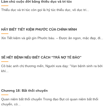
Làm chủ cuộc đời bằng thiểu dục và tri túc
Thiểu dục và tri túc còn gọi là hỷ túc thiểu dục, vô dục tri...
HÃY BIẾT TIẾT KIỆM PHƯỚC CỦA CHÍNH MÌNH
Xin Tiết kiệm và giữ gìn Phước báu. – Được ăn ngon, mặc đẹp, đi...
SẼ HẾT BỆNH NẾU BIẾT CÁCH “TRẢ NỢ TẾ BÀO”
Cô bác anh chị thương mến, Người xưa dạy: “Vạn bệnh sinh ra bởi
khí...
Chương 18: Bất thối chuyển
Quan niệm bất thối chuyển Trong đạo Bụt có quan niệm bất thối
chuyển, có...