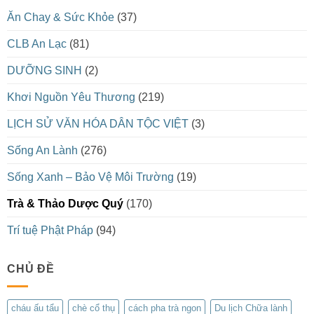
Ăn Chay & Sức Khỏe
(37)
CLB An Lạc
(81)
DƯỠNG SINH
(2)
Khơi Nguồn Yêu Thương
(219)
LỊCH SỬ VĂN HÓA DÂN TỘC VIỆT
(3)
Sống An Lành
(276)
Sống Xanh – Bảo Vệ Môi Trường
(19)
Trà & Thảo Dược Quý
(170)
Trí tuệ Phật Pháp
(94)
CHỦ ĐỀ
cháu ấu tẩu
chè cổ thụ
cách pha trà ngon
Du lịch Chữa lành