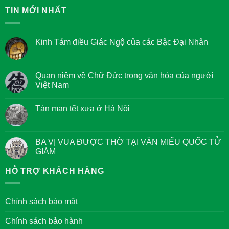
TIN MỚI NHẤT
Kinh Tám điều Giác Ngộ của các Bậc Đại Nhân
Không
có
bình
luận
Quan niệm về Chữ Đức trong văn hóa của người
ở
Việt Nam
Kinh
Tám
Không
điều
có
Giác
Tản mạn tết xưa ở Hà Nội
bình
Ngộ
luận
của
Không
ở
các
có
Quan
Bậc
bình
niệm
Đại
luận
BA VỊ VUA ĐƯỢC THỜ TẠI VĂN MIẾU QUỐC TỬ
về
Nhân
ở
Chữ
GIÁM
Tản
Đức
mạn
trong
Không
tết
văn
có
HỖ TRỢ KHÁCH HÀNG
xưa
hóa
bình
ở
của
luận
Hà
người
ở
Nội
Việt
BA
Chính sách bảo mật
Nam
VỊ
VUA
ĐƯỢC
Chính sách bảo hành
THỜ
TẠI