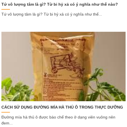
Tứ vô lượng tâm là gì? Từ bi hỷ xả có ý nghĩa như thế nào?
Tứ vô lượng tâm là gì? Từ bi hỷ xả có ý nghĩa như thế...
CÁCH SỬ DỤNG ĐƯỜNG MÍA HÀ THỦ Ô TRONG THỰC DƯỠNG
Đường mía hà thủ ô được bào chế theo ở dạng viên vuông nên
đem...