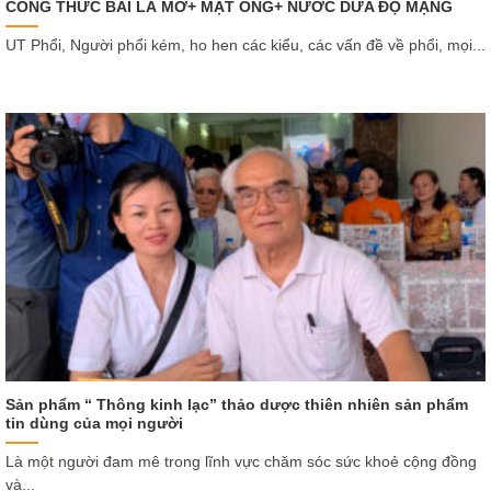
CÔNG THỨC BÀI LÁ MƠ+ MẬT ONG+ NƯỚC DỪA ĐỘ MẠNG
UT Phổi, Người phổi kém, ho hen các kiểu, các vấn đề về phổi, mọi...
Sản phẩm “ Thông kinh lạc” thảo dược thiên nhiên sản phẩm
tin dùng của mọi người
Là một người đam mê trong lĩnh vực chăm sóc sức khoẻ cộng đồng
và...