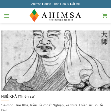
Skip
Ahimsa House - Tinh Hoa từ Đất Mẹ
to
content
HUỆ KHẢ [Thiền sư]
Sa-môn Huệ Khả, triều Tề ở đất Nghiệp, kế thừa Thiền sư Bồ Đề
Đạt...