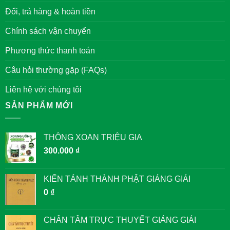
VĂN
Đổi, trả hàng & hoàn tiền
MIẾU
QUỐC
TỬ
Chính sách vận chuyển
GIÁM
Phương thức thanh toán
Câu hỏi thường gặp (FAQs)
Liên hệ với chúng tôi
SẢN PHẨM MỚI
THÔNG XOAN TRIỆU GIA
300.000
₫
KIẾN TÁNH THÀNH PHẬT GIẢNG GIẢI
0
₫
CHÂN TÂM TRỰC THUYẾT GIẢNG GIẢI