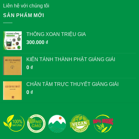
Liên hệ với chúng tôi
SẢN PHẨM MỚI
THÔNG XOAN TRIỆU GIA
300.000
₫
KIẾN TÁNH THÀNH PHẬT GIẢNG GIẢI
0
₫
CHÂN TÂM TRỰC THUYẾT GIẢNG GIẢI
0
₫