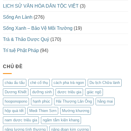
LỊCH SỬ VĂN HÓA DÂN TỘC VIỆT
(3)
Sống An Lành
(276)
Sống Xanh – Bảo Vệ Môi Trường
(19)
Trà & Thảo Dược Quý
(170)
Trí tuệ Phật Pháp
(94)
CHỦ ĐỀ
cháu ấu tẩu
chè cổ thụ
cách pha trà ngon
Du lịch Chữa lành
Dương Khiết
dưỡng sinh
dược triệu gia
giác ngộ
hooponopono
hạnh phúc
Hải Thượng Lãn Ông
hằng mai
hộp quà tết
Medi Thien Sơn
Mường khương
nam dược triệu gia
ngâm tắm kiện khang
năng lượng tình thương
năng đoạn kim cương