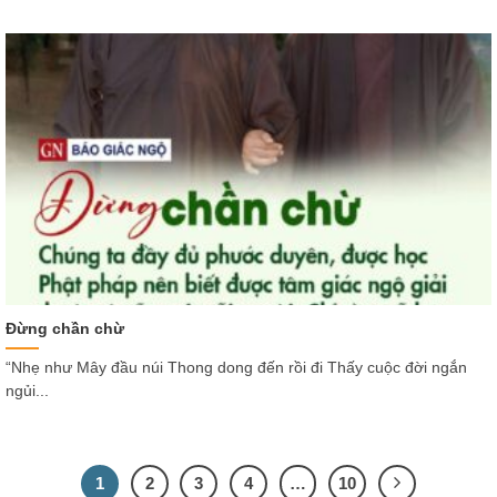
Đừng chần chừ
“Nhẹ như Mây đầu núi Thong dong đến rồi đi Thấy cuộc đời ngắn
ngủi...
1
2
3
4
…
10