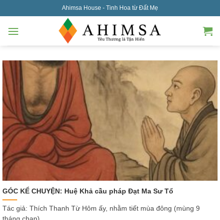
Skip
Ahimsa House - Tinh Hoa từ Đất Mẹ
to
content
GÓC KỂ CHUYỆN: Huệ Khả cầu pháp Đạt Ma Sư Tổ
Tác giả: Thích Thanh Từ Hôm ấy, nhằm tiết mùa đông (mùng 9
tháng chạp),...