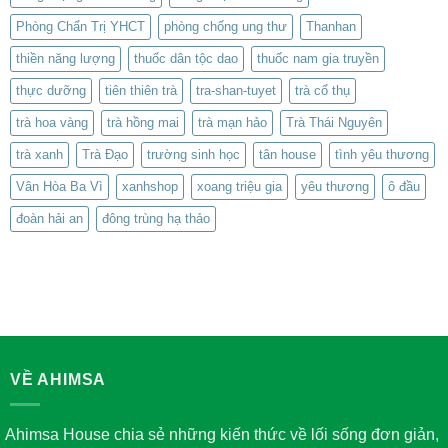
Phòng Chẩn Trị YHCT
phòng chống ung thư
Thanhan
thiền năng lượng
thuốc dân tộc dao
thuốc nam gia truyền
thực dưỡng
tiên thiên trà
tra-shan-tuyet
trà cổ thụ
trà hoa vàng
trà hồng mai
trà mạn hảo
Trà Thái Nguyên
trà xanh
Trà Đạo
trường sinh học
tân house
tình yêu thương
Vân Hòa Ba Vì
xanhshop
xoang triệu gia
yêu thương
ô đầu
đoàn hải an
đông trùng hạ thảo
VỀ AHIMSA
Ahimsa House chia sẻ những kiến thức về lối sống đơn giản,