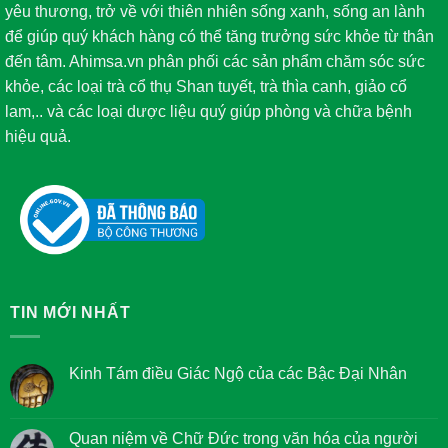
yêu thương, trở về với thiên nhiên sống xanh, sống an lành
để giúp quý khách hàng có thể tăng trưởng sức khỏe từ thân
đến tâm. Ahimsa.vn phân phối các sản phẩm chăm sóc sức
khỏe, các loại trà cổ thụ Shan tuyết, trà thìa canh, giảo cổ
lam,.. và các loại dược liệu quý giúp phòng và chữa bệnh
hiệu quả.
TIN MỚI NHẤT
Kinh Tám điều Giác Ngộ của các Bậc Đại Nhân
Không
có
bình
luận
Quan niệm về Chữ Đức trong văn hóa của người
ở