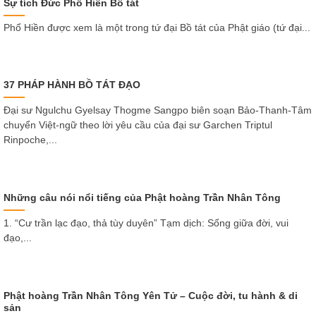
Sự tích Đức Phổ Hiền Bồ tát
Phổ Hiền được xem là một trong tứ đại Bồ tát của Phật giáo (tứ đại...
37 PHÁP HÀNH BỒ TÁT ĐẠO
Đại sư Ngulchu Gyelsay Thogme Sangpo biên soạn Bảo-Thanh-Tâm
chuyển Việt-ngữ theo lời yêu cầu của đại sư Garchen Triptul
Rinpoche,...
Những câu nói nổi tiếng của Phật hoàng Trần Nhân Tông
1. “Cư trần lạc đạo, thả tùy duyên” Tạm dịch: Sống giữa đời, vui
đạo,...
Phật hoàng Trần Nhân Tông Yên Tử – Cuộc đời, tu hành & di
sản