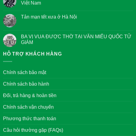
Việt Nam
Kinh
Tám
Không
điều
có
Giác
Tản mạn tết xưa ở Hà Nội
bình
Ngộ
luận
của
Không
ở
các
có
Quan
Bậc
bình
niệm
Đại
luận
BA VỊ VUA ĐƯỢC THỜ TẠI VĂN MIẾU QUỐC TỬ
về
Nhân
ở
Chữ
GIÁM
Tản
Đức
mạn
trong
Không
tết
văn
có
HỖ TRỢ KHÁCH HÀNG
xưa
hóa
bình
ở
của
luận
Hà
người
ở
Nội
Việt
BA
Chính sách bảo mật
Nam
VỊ
VUA
ĐƯỢC
Chính sách bảo hành
THỜ
TẠI
VĂN
Đổi, trả hàng & hoàn tiền
MIẾU
QUỐC
TỬ
Chính sách vận chuyển
GIÁM
Phương thức thanh toán
Câu hỏi thường gặp (FAQs)