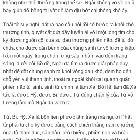
không như thói thường trong thế sự, Ngài không vỗ về an ủi
hay giúp đỡ bằng tài vật để làm dịu bớt cái thống khổ ấy.
Thái tử suy nghĩ, đặt ra bao câu hỏi rồi cố bước ra khỏi chỗ
thường tình, quyết cắt đứt dây luyến ái với một lòng tìm cho
kỳ được nguồn cội của sự đau thương phiền não, để từ đó
chữa cho được căn bệnh của chúng sanh từ vô lượng kiếp.
Rồi một ngày, trong chốn rừng sâu, nhằm vào đêm trăng
sáng, dưới cội Bồ đề, Ngài đã tìm ra được giải pháp duy
nhất để dắt chúng sanh ra khỏi vòng đau khổ, đem họ đến
chỗ yên vui thanh tịnh, thoát ra ngoài khỏi cái quanh quẩn
phiền não tử sinh, sinh tử chính là tâm Xả. Bởi lẽ, tâm đã Xả
tức là được Hỷ, được Bi, được Từ đúng chân lý của Tứ vô
lượng tâm mà Ngài đã vạch ra.
Từ, Bi, Hỷ, Xả là bốn liên phược tâm trạng mà người Phật
tử phải tu cho kỳ được bằng cách chiến thắng năm chướng
ngại là tham dục, sân hận, lười biếng, phiền não và hoài