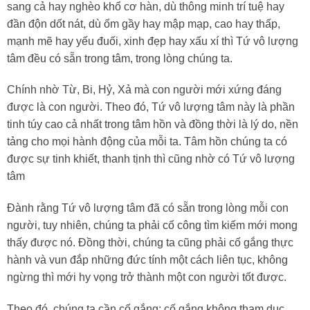
sang cả hay nghèo khổ cơ hàn, dù thông minh trí tuệ hay
đần độn dốt nát, dù ốm gầy hay mập mạp, cao hay thấp,
mạnh mẽ hay yếu đuối, xinh đẹp hay xấu xí thì Tứ vô lượng
tâm đều có sẵn trong tâm, trong lòng chúng ta.
Chính nhờ Từ, Bi, Hỷ, Xả mà con người mới xứng đáng
được là con người. Theo đó, Tứ vô lượng tâm này là phần
tinh túy cao cả nhất trong tâm hồn và đồng thời là lý do, nền
tảng cho mọi hành động của mỗi ta. Tâm hồn chúng ta có
được sự tinh khiết, thanh tịnh thì cũng nhờ có Tứ vô lượng
tâm
Đành rằng Tứ vô lượng tâm đã có sẵn trong lòng mỗi con
người, tuy nhiên, chúng ta phải cố công tìm kiếm mới mong
thấy được nó. Đồng thời, chúng ta cũng phải cố gắng thực
hành và vun đắp những đức tính một cách liên tục, không
ngừng thì mới hy vọng trở thành một con người tốt được.
Theo đó, chúng ta cần cố gắng: cố gắng không tham dục,