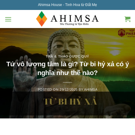
Skip
Ahimsa House - Tinh Hoa từ Đất Mẹ
to
content
TRÀ & THẢO DƯỢC QUÝ
Tứ vô lượng tâm là gì? Từ bi hỷ xả có ý
nghĩa như thế nào?
POSTED ON
29/12/2025
BY
AHIMSA