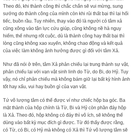
Theo đó, khi thành công thì chắc chắn sẽ vui mừng, sung
sướng do thành công của mình còn khi rủi thất bại thì lại hối
tiếc, buồn rầu. Tuy nhiên, thay vào đó là người có tâm xả
cũng xông vào tận lực cứu giúp, cũng không nề hà nguy
hiểm, thế nhưng rốt cuộc, dù là thành công hay thất bại thì
lòng cũng không xao xuyến, không chao động và kết quả
của việc làm không ảnh hưởng được gì đối với tâm Xả.
Như đã nói ở trên, tâm Xả phản chiếu lại trung thành sự vật,
phản chiếu lại với vạn vật sinh linh do Từ, do Bi, do Hỷ. Tuy
vậy, nó chỉ phản chiếu mà không bám giữ lại bất kỳ hình ảnh
tốt hay xấu, vui hay buồn gì của vạn vật.
Tứ vô lượng tâm có thể được ví như chiếc hộp ba góc. Ba
mặt thành của hộp chính là Từ, Bi và Hỷ còn phần đáy hộp
là Xả. Theo đó, hộp không có đáy thì vô ích, sẽ không thể
dùng vào bất kỳ mục đích gì được. Từ đó thấy được rằng,
có Từ, có Bi, có Hỷ mà không có Xả thì Tứ vô lượng tâm sẽ