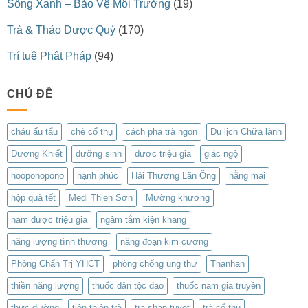
Sống Xanh – Bảo Vệ Môi Trường
(19)
Trà & Thảo Dược Quý
(170)
Trí tuệ Phật Pháp
(94)
CHỦ ĐỀ
cháu ấu tẩu
chè cổ thụ
cách pha trà ngon
Du lịch Chữa lành
Dương Khiết
dưỡng sinh
dược triệu gia
giác ngộ
hooponopono
hạnh phúc
Hải Thượng Lãn Ông
hằng mai
hộp quà tết
Medi Thien Sơn
Mường khương
nam dược triệu gia
ngâm tắm kiện khang
năng lượng tình thương
năng đoạn kim cương
Phòng Chẩn Trị YHCT
phòng chống ung thư
Thanhan
thiền năng lượng
thuốc dân tộc dao
thuốc nam gia truyền
thực dưỡng
tiên thiên trà
tra-shan-tuyet
trà cổ thụ