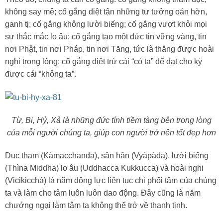
không say mê; cố gắng diệt tận những tư tưởng oán hờn,
ganh tị; cố gắng không lười biếng; cố gắng vượt khỏi mọi
sự thắc mắc lo âu; cố gắng tạo một đức tin vững vàng, tin
nơi Phật, tin nơi Pháp, tin nơi Tăng, tức là thắng được hoài
nghi trong lòng; cố gắng diệt trừ cái “có ta” để đạt cho kỳ
được cái “không ta”.
Từ, Bi, Hỷ, Xả là những đức tính tiềm tàng bên trong lòng
của mỗi người chúng ta, giúp con người trở nên tốt đẹp hơn
Dục tham (Kàmacchanda), sân hận (Vyàpàda), lười biếng
(Thìna Middha) lo âu (Uddhacca Kukkucca) và hoài nghi
(Vicikicchà) là năm động lực liên tục chi phối tâm của chúng
ta và làm cho tâm luôn luôn dao động. Đây cũng là năm
chướng ngại làm tâm ta không thể trở về thanh tịnh.