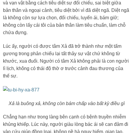
và vạn vật bằng cách tiêu diệt sự đối chiếu, sai biệt giữa
bản thân và ngoại cảnh, tiêu diệt bởi vì đã diệt ngã. Diệt ngã
là không còn sự lựa chọn, đối chiếu, luyến ái, bám giữ;
không còn lấy cái tôi của bản thân làm tiêu chuẩn, làm chỗ
chứa đựng.
Lúc ấy, người có được tâm Xả đã trở thành như một tấm
gương trong phản chiếu lại tất thảy sự vật chứ không từ
khước, xua đuổi. Người có tâm Xả không phải là con người
lì lịch, không có thái độ thờ ơ trước cảnh đau thương của
thế sự.
Xả là buông xả, không còn bám chấp vào bất kỳ điều gì
Chẳng hạn như trong làng bên cạnh có bệnh truyền nhiễm
khủng khiếp. Lúc này, người giàu lòng bác ái sẽ can đảm đi
vào cứu giúp đồng loại, không nề hà nguy hiểm, gian lao.