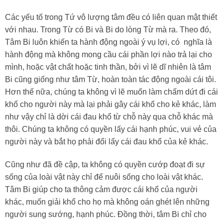
Các yếu tố trong Tứ vô lượng tâm đều có liên quan mật thiết
với nhau. Trong Từ có Bi và Bi do lòng Từ mà ra. Theo đó,
Tâm Bi luôn khiến ta hành động ngoài ý vụ lợi, có nghĩa là
hành động mà không mong cầu cái phần lợi nào trả lại cho
mình, hoặc vật chất hoặc tinh thần, bởi vì lẽ dĩ nhiên là tâm
Bi cũng giống như tâm Từ, hoàn toàn tác động ngoài cái tôi.
Hơn thế nữa, chúng ta không vì lẽ muốn làm chấm dứt đi cái
khổ cho người này mà lại phải gây cái khổ cho kẻ khác, làm
như vậy chỉ là dời cái đau khổ từ chỗ này qua chỗ khác mà
thôi. Chúng ta không có quyền lấy cái hạnh phúc, vui vẻ của
người này và bắt họ phải đổi lấy cái đau khổ của kẻ khác.
Cũng như đã đề cập, ta không có quyền cướp đoạt đi sự
sống của loài vật này chỉ để nuôi sống cho loài vật khác.
Tâm Bi giúp cho ta thông cảm được cái khổ của người
khác, muốn giải khổ cho họ mà không oán ghét lên những
người sung sướng, hạnh phúc. Đồng thời, tâm Bi chỉ cho