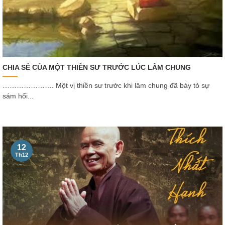
CHIA SẺ CỦA MỘT THIỀN SƯ TRƯỚC LÚC LÂM CHUNG
…………………. Một vị thiền sư trước khi lâm chung đã bày tỏ sự
sám hối...
12
Th12