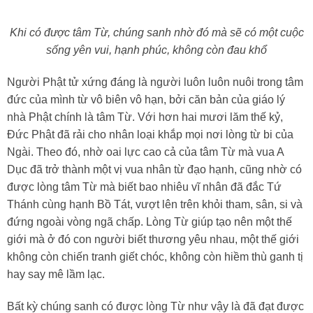
Khi có được tâm Từ, chúng sanh nhờ đó mà sẽ có một cuộc
sống yên vui, hạnh phúc, không còn đau khổ
Người Phật tử xứng đáng là người luôn luôn nuôi trong tâm
đức của mình từ vô biên vô hạn, bởi căn bản của giáo lý
nhà Phật chính là tâm Từ. Với hơn hai mươi lăm thế kỷ,
Đức Phật đã rải cho nhân loại khắp mọi nơi lòng từ bi của
Ngài. Theo đó, nhờ oai lực cao cả của tâm Từ mà vua A
Dục đã trở thành một vị vua nhân từ đạo hạnh, cũng nhờ có
được lòng tâm Từ mà biết bao nhiêu vĩ nhân đã đắc Tứ
Thánh cùng hạnh Bồ Tát, vượt lên trên khỏi tham, sân, si và
đứng ngoài vòng ngã chấp. Lòng Từ giúp tạo nên một thế
giới mà ở đó con người biết thương yêu nhau, một thế giới
không còn chiến tranh giết chóc, không còn hiềm thù ganh tị
hay say mê lầm lạc.
Bất kỳ chúng sanh có được lòng Từ như vậy là đã đạt được