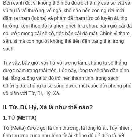
Bên cạnh đó, vì không thể hiểu được chân lý của sự vật và
vũ trụ là vô thường, vô ngã, khổ não nên con người mới
đâm ra tham (lobha) và phàm đã tham tức có luyến ái, thọ
hưởng, kèm theo đó là ghen ghét, lựa chọn, bám giữ cái đã
có, ước mong cái sẽ có, tiếc hận cái đã mất. Chính vì tham,
sân, si mà con người không thể tiến đến trạng thái trong
sạch.
Tuy vậy, bây giờ, với Tứ vô lượng tâm, chúng ta sẽ thắng
được năm trạng thái trên. Lúc này, lòng ta sẽ dần dần bình
lại, lắng xuống và từ đó trở nên thanh tịnh, trong sạch.
Chừng đó, chúng ta sẽ sống được một cuộc đời phong phú
vô biên với Từ, Bi, Hỷ, Xả.
II. Từ, Bi, Hỷ, Xả là như thế nào?
1. TỪ (METTA)
Từ (Metta) được gọi là tình thương, là lòng từ ái. Tuy nhiên,
tình thương cũng như lòng từ ái không đủ để diễn tả hết