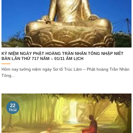
KỶ NIỆM NGÀY PHẬT HOÀNG TRẦN NHÂN TÔNG NHẬP NIẾT
BÀN LẦN THỨ 717 NĂM – 01/11 ÂM LỊCH
Hôm nay tưởng niệm ngày Sơ tổ Trúc Lâm – Phật hoàng Trần Nhân
Tông...
22
Th12