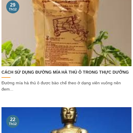
29
Th12
CÁCH SỬ DỤNG ĐƯỜNG MÍA HÀ THỦ Ô TRONG THỰC DƯỠNG
Đường mía hà thủ ô được bào chế theo ở dạng viên vuông nên
đem...
22
Th12