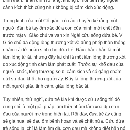
bình thản, nhận định rõ ràng, không bị nội tâm hay ngoại
cảnh kích thích cũng như không bị cảm kích xúc động.
Trong kinh của một Cổ giáo, có câu chuyện kể rằng một
người đàn bà tay ôm xác đứa con của mình mới chết đến
trước mặt vị Giáo chủ và van xin Ngài cứu sống đứa bé. Vị
Giáo chủ đã động lòng thương xót và dùng phép thần thông
nhằm cải tử hoàn sinh cho đứa trẻ. Đây chắc chắn là một
tấm lòng từ ái, nhưng đấy lại chỉ là một tấm lòng thương xót
do xúc động tình cảm làm phát xuất. Trước sự khổ đau của
người khác, lòng thương sẽ bị cảm kích và cố gắng chấm
dứt sự đau khổ cho người ấy. Đây là lòng thương xót của
một người giàu tình cảm, giàu lòng bác ái.
Tuy nhiên, thử nghĩ, đứa trẻ kia khi được cứu sống thì đó
cũng chỉ là một giải pháp tạm thời nhằm làm xoa dịu cơn
đau của người mẹ trong hiện tại. Rồi đây, đứa trẻ ấy cũng
sẽ già nua, sẽ đau ốm bệnh hoạn và sẽ chết nữa. Cứu đứa
trẻ sống lại chỉ là làm êm dịu cơn đau mà không diệt hẳn nó