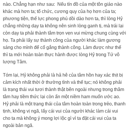
nào. Chẳng hạn như sau: Nếu tín đồ của một tôn giáo nào
khác mà hơn ta; tổ chức, cương quy của họ hơn của ta;
phương tiện, thế lực phong phú dồi dào hơn ta, thì lòng Hỷ
chẳng những dạy ta không nên sinh lòng ganh tị, mà trái lại
còn dạy ta phải thành tâm trọn vẹn vui mừng chung cùng với
họ. Ta phải lấy sự thành công của người khác làm gương
sáng cho mình để cố gắng thành công. Làm được như thế
thì ta mới hoàn toàn thực hành được lòng Hỷ trong Tứ vô
lượng Tâm.
Tóm lại, Hỷ không phải là hả hê của tâm hồn hay xác thịt bị
cảm kích nhất thời ở thường tình và thế tục; nó không phải
là trạng thái vui tươi thành thật bên ngoài nhưng trong thâm
tâm hay tiềm thức lại còn ẩn một niềm ham muốn ước ao.
Hỷ phải là một trạng thái của tâm hoàn toàn trong trẻo, thanh
tịnh, không vị ngã, lấy cái vui của người khác làm cái vui
cho ta mà không ý mong lợi lộc gì vì ta đặt cái vui của ta
ngoài bản ngã.