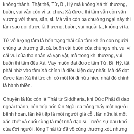
không thành. Thật thế, Từ, Bi, Hỷ mà không Xả thì thương,
buồn, vui vẫn còn vì ta; chưa Xả được thì tâm vẫn còn vấn
vương với tham, sân, si. Mà vẫn còn ba chướng ngại này thì
làm sao gọi được là thương, buồn, vui ngoài ta, không vì ta.
Tứ vô lượng tâm là bốn trạng thái của tâm khiến con người
chúng ta thương tất cả, buồn cái buồn của chúng sinh, vui vì
cái vui của tha nhân và vạn vật, mà trong khi thương, vui,
buồn thì tâm đều Xả. Vậy muốn đạt được tâm Từ, Bi, Hỷ, tất
phải nhờ vào tâm Xả chính là điều kiện duy nhất. Mà để đạt
được tâm Xả thì tức chỉ có một lối đi hữu hiệu nhất đó chính
là hành thiền.
Chuyện là lúc còn là Thái tử Siddharta, khi Đức Phật đi dạo
ngoài thành, liên tiếp bốn lần Ngài đã trông thấy một người
bệnh hoạn, lần kế tiếp là một người già cỗi, lần nữa là một
xác chết và cuối cùng là một nhà đạo sĩ. Trước sự đau khổ
của đời người, lòng Thái tử đã vô cùng thương xót, nhưng