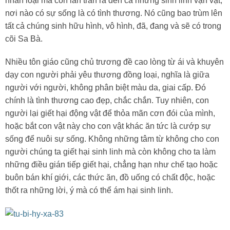
nhân loại mà còn lan tràn ra đến cả những sinh linh vạn vật,
nơi nào có sự sống là có tình thương. Nó cũng bao trùm lên
tất cả chúng sinh hữu hình, vô hình, đã, đang và sẽ có trong
cõi Sa Bà.
Nhiều tôn giáo cũng chủ trương đề cao lòng từ ái và khuyên
dạy con người phải yêu thương đồng loại, nghĩa là giữa
người với người, không phân biệt màu da, giai cấp. Đó
chính là tình thương cao đẹp, chắc chắn. Tuy nhiên, con
người lại giết hại động vật để thỏa mãn cơn đói của mình,
hoặc bắt con vật này cho con vật khác ăn tức là cướp sự
sống để nuôi sự sống. Không những tâm từ không cho con
người chúng ta giết hại sinh linh mà còn không cho ta làm
những điều gián tiếp giết hại, chẳng hạn như chế tạo hoặc
buôn bán khí giới, các thức ăn, đồ uống có chất độc, hoặc
thốt ra những lời, ý mà có thể ám hại sinh linh.