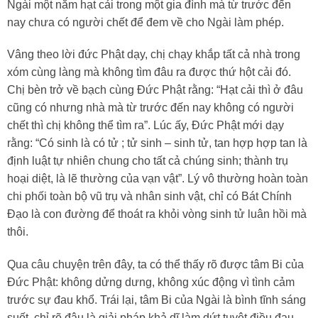
Ngài một nắm hạt cải trong một gia đình mà từ trước đến
nay chưa có người chết để đem về cho Ngài làm phép.
Vâng theo lời đức Phật dạy, chị chạy khắp tất cả nhà trong
xóm cùng làng mà không tìm đâu ra được thứ hột cải đó.
Chị bèn trở về bạch cùng Đức Phật rằng: “Hạt cải thì ở đâu
cũng có nhưng nhà mà từ trước đến nay không có người
chết thì chị không thể tìm ra”. Lúc ấy, Đức Phật mới dạy
rằng: “Có sinh là có tử ; tử sinh – sinh tử, tan hợp hợp tan là
định luật tự nhiên chung cho tất cả chúng sinh; thành trụ
hoại diệt, là lẽ thường của vạn vật”. Lý vô thường hoàn toàn
chi phối toàn bộ vũ trụ và nhân sinh vật, chỉ có Bát Chính
Đạo là con đường để thoát ra khỏi vòng sinh tử luân hồi mà
thôi.
Qua câu chuyện trên đây, ta có thể thấy rõ được tâm Bi của
Đức Phật: không dửng dưng, không xúc động vì tình cảm
trước sự đau khổ. Trái lại, tâm Bi của Ngài là bình tĩnh sáng
suốt, chỉ rõ đâu là giải pháp khả dĩ làm dứt tuyệt điều đau