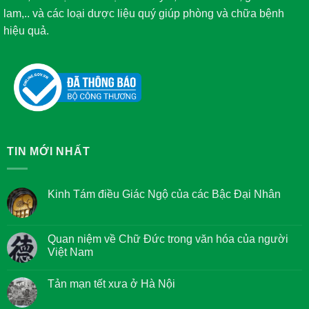
lam,.. và các loại dược liệu quý giúp phòng và chữa bệnh
hiệu quả.
TIN MỚI NHẤT
Kinh Tám điều Giác Ngộ của các Bậc Đại Nhân
Không
có
bình
luận
Quan niệm về Chữ Đức trong văn hóa của người
ở
Việt Nam
Kinh
Tám
Không
điều
có
Giác
Tản mạn tết xưa ở Hà Nội
bình
Ngộ
luận
của
Không
ở
các
có