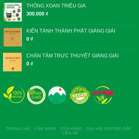
THÔNG XOAN TRIỆU GIA
300.000
₫
KIẾN TÁNH THÀNH PHẬT GIẢNG GIẢI
0
₫
CHÂN TÂM TRỰC THUYẾT GIẢNG GIẢI
0
₫
TRANG CHỦ
CẨM NANG
CỬA HÀNG
CÂU HỎI THƯỜNG GẶP
LIÊN HỆ