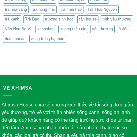
trà hoa vàng
trà hồng mai
trà mạn hảo
Trà Thái Nguyên
trà xanh
Trà Đạo
trường sinh học
tân house
tình yêu thương
Vân Hòa Ba Vì
xanhshop
xoang triệu gia
yêu thương
ô đầu
đoàn hải an
đông trùng hạ thảo
VỀ AHIMSA
Ahimsa House chia sẻ những kiến thức về lối sống đơn giản,
yêu thương, trở về với thiên nhiên sống xanh, sống an lành
để giúp quý khách hàng có thể tăng trưởng sức khỏe từ thân
đến tâm. Ahimsa.vn phân phối các sản phẩm chăm sóc sức
khỏe, các loại trà cổ thụ Shan tuyết, trà thìa canh, giảo cổ