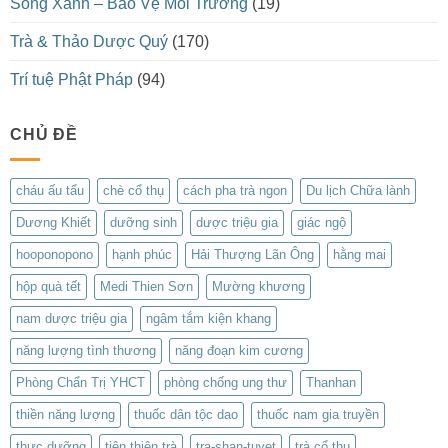
Sống Xanh – Bảo Vệ Môi Trường
(19)
Trà & Thảo Dược Quý
(170)
Trí tuệ Phật Pháp
(94)
CHỦ ĐỀ
cháu ấu tẩu
chè cổ thụ
cách pha trà ngon
Du lịch Chữa lành
Dương Khiết
dưỡng sinh
dược triệu gia
giác ngộ
hooponopono
hạnh phúc
Hải Thượng Lãn Ông
hằng mai
hộp quà tết
Medi Thien Sơn
Mường khương
nam dược triệu gia
ngâm tắm kiện khang
năng lượng tình thương
năng đoạn kim cương
Phòng Chẩn Trị YHCT
phòng chống ung thư
Thanhan
thiền năng lượng
thuốc dân tộc dao
thuốc nam gia truyền
thực dưỡng
tiên thiên trà
tra-shan-tuyet
trà cổ thụ