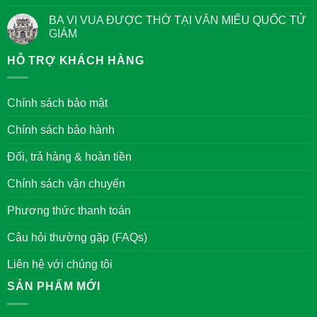
Quan
Bậc
bình
niệm
Đại
luận
BA VỊ VUA ĐƯỢC THỜ TẠI VĂN MIẾU QUỐC TỬ
về
Nhân
ở
Chữ
GIÁM
Tản
Đức
mạn
trong
Không
tết
văn
có
HỖ TRỢ KHÁCH HÀNG
xưa
hóa
bình
ở
của
luận
Hà
người
ở
Nội
Việt
BA
Chính sách bảo mật
Nam
VỊ
VUA
ĐƯỢC
Chính sách bảo hành
THỜ
TẠI
VĂN
Đổi, trả hàng & hoàn tiền
MIẾU
QUỐC
TỬ
Chính sách vận chuyển
GIÁM
Phương thức thanh toán
Câu hỏi thường gặp (FAQs)
Liên hệ với chúng tôi
SẢN PHẨM MỚI