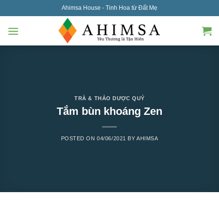
Skip
Ahimsa House - Tinh Hoa từ Đất Mẹ
to
content
TRÀ & THẢO DƯỢC QUÝ
Tắm bùn khoáng Zen
POSTED ON
04/06/2021
BY
AHIMSA