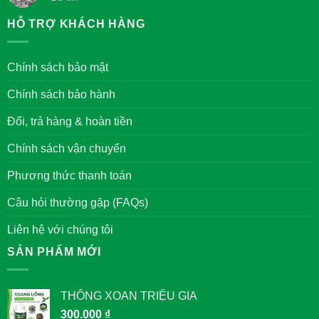
Đức
mạn
trong
Không
tết
văn
có
HỖ TRỢ KHÁCH HÀNG
xưa
hóa
bình
ở
của
luận
Hà
người
ở
Nội
Việt
BA
Chính sách bảo mật
Nam
VỊ
VUA
ĐƯỢC
Chính sách bảo hành
THỜ
TẠI
VĂN
Đổi, trả hàng & hoàn tiền
MIẾU
QUỐC
TỬ
Chính sách vận chuyển
GIÁM
Phương thức thanh toán
Câu hỏi thường gặp (FAQs)
Liên hệ với chúng tôi
SẢN PHẨM MỚI
THÔNG XOAN TRIỆU GIA
300.000
₫