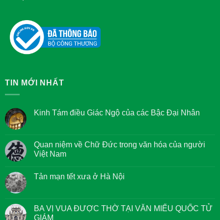
TIN MỚI NHẤT
Kinh Tám điều Giác Ngộ của các Bậc Đại Nhân
Không
có
bình
luận
Quan niệm về Chữ Đức trong văn hóa của người
ở
Việt Nam
Kinh
Tám
Không
điều
có
Giác
Tản mạn tết xưa ở Hà Nội
bình
Ngộ
luận
của
Không
ở
các
có
Quan
Bậc
bình
niệm
Đại
luận
BA VỊ VUA ĐƯỢC THỜ TẠI VĂN MIẾU QUỐC TỬ
về
Nhân
ở
Chữ
GIÁM
Tản