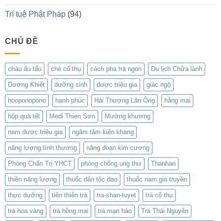
Trí tuệ Phật Pháp
(94)
CHỦ ĐỀ
cháu ấu tẩu
chè cổ thụ
cách pha trà ngon
Du lịch Chữa lành
Dương Khiết
dưỡng sinh
dược triệu gia
giác ngộ
hooponopono
hạnh phúc
Hải Thượng Lãn Ông
hằng mai
hộp quà tết
Medi Thien Sơn
Mường khương
nam dược triệu gia
ngâm tắm kiện khang
năng lượng tình thương
năng đoạn kim cương
Phòng Chẩn Trị YHCT
phòng chống ung thư
Thanhan
thiền năng lượng
thuốc dân tộc dao
thuốc nam gia truyền
thực dưỡng
tiên thiên trà
tra-shan-tuyet
trà cổ thụ
trà hoa vàng
trà hồng mai
trà mạn hảo
Trà Thái Nguyên