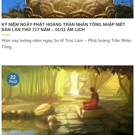
KỶ NIỆM NGÀY PHẬT HOÀNG TRẦN NHÂN TÔNG NHẬP NIẾT
BÀN LẦN THỨ 717 NĂM – 01/11 ÂM LỊCH
Hôm nay tưởng niệm ngày Sơ tổ Trúc Lâm – Phật hoàng Trần Nhân
Tông...
22
Th12