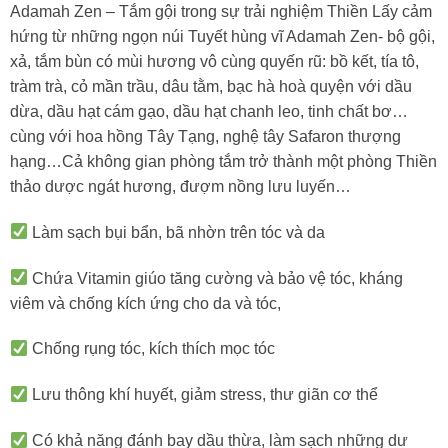
Adamah Zen – Tắm gội trong sự trải nghiệm Thiền Lấy cảm
hứng từ những ngọn núi Tuyết hùng vĩ Adamah Zen- bộ gội,
xả, tắm bùn có mùi hương vô cùng quyến rũ: bồ kết, tía tô,
tràm trà, cỏ mần trầu, dâu tằm, bạc hà hoà quyện với dầu
dừa, dầu hạt cám gạo, dầu hạt chanh leo, tinh chất bơ…
cùng với hoa hồng Tây Tạng, nghệ tây Safaron thượng
hạng…Cả không gian phòng tắm trở thành một phòng Thiền
thảo dược ngát hương, đượm nồng lưu luyến…
Làm sạch bụi bẩn, bã nhờn trên tóc và da
Chứa Vitamin giúo tăng cường và bảo vệ tóc, kháng
viêm và chống kích ứng cho da và tóc,
Chống rụng tóc, kích thích mọc tóc
Lưu thông khí huyết, giảm stress, thư giãn cơ thể
Có khả năng đánh bay dầu thừa, làm sạch những dư