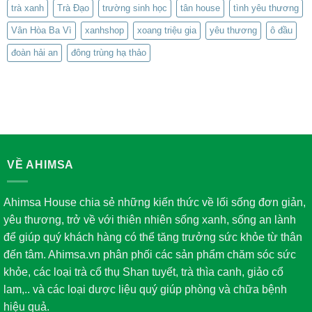
trà xanh
Trà Đạo
trường sinh học
tân house
tình yêu thương
Vân Hòa Ba Vì
xanhshop
xoang triệu gia
yêu thương
ô đầu
đoàn hải an
đông trùng hạ thảo
VỀ AHIMSA
Ahimsa House chia sẻ những kiến thức về lối sống đơn giản,
yêu thương, trở về với thiên nhiên sống xanh, sống an lành
để giúp quý khách hàng có thể tăng trưởng sức khỏe từ thân
đến tâm. Ahimsa.vn phân phối các sản phẩm chăm sóc sức
khỏe, các loại trà cổ thụ Shan tuyết, trà thìa canh, giảo cổ
lam,.. và các loại dược liệu quý giúp phòng và chữa bệnh
hiệu quả.