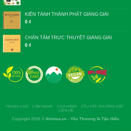
KIẾN TÁNH THÀNH PHẬT GIẢNG GIẢI
0
₫
CHÂN TÂM TRỰC THUYẾT GIẢNG GIẢI
0
₫
TRANG CHỦ
CẨM NANG
CỬA HÀNG
CÂU HỎI THƯỜNG GẶP
LIÊN HỆ
Copyright 2026 ©
Ahimsa.vn - Yêu Thương là Tận Hiến