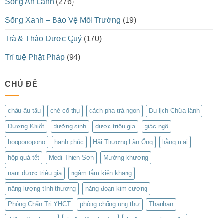
Sống An Lành
(276)
Sống Xanh – Bảo Vệ Môi Trường
(19)
Trà & Thảo Dược Quý
(170)
Trí tuệ Phật Pháp
(94)
CHỦ ĐỀ
cháu ấu tẩu
chè cổ thụ
cách pha trà ngon
Du lịch Chữa lành
Dương Khiết
dưỡng sinh
dược triệu gia
giác ngộ
hooponopono
hạnh phúc
Hải Thượng Lãn Ông
hằng mai
hộp quà tết
Medi Thien Sơn
Mường khương
nam dược triệu gia
ngâm tắm kiện khang
năng lượng tình thương
năng đoạn kim cương
Phòng Chẩn Trị YHCT
phòng chống ung thư
Thanhan