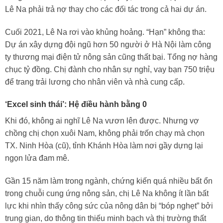
Lê Na phải trả nợ thay cho các đối tác trong cả hai dự án.
Cuối 2021, Lê Na rơi vào khủng hoảng. “Hạn” không tha:
Dự án xây dựng đội ngũ hơn 50 người ở Hà Nội làm công
ty thương mại điện tử nông sản cũng thất bại. Tổng nợ hàng
chục tỷ đồng. Chị đành cho nhân sự nghỉ, vay bạn 750 triệu
để trang trải lương cho nhân viên và nhà cung cấp.
‘Excel sinh thái’: Hệ điều hành bằng 0
Khi đó, không ai nghĩ Lê Na vươn lên được. Nhưng vợ
chồng chị chọn xuôi Nam, không phải trốn chạy mà chọn
TX. Ninh Hòa (cũ), tỉnh Khánh Hòa làm nơi gầy dựng lại
ngọn lửa đam mê.
Gần 15 năm làm trong ngành, chứng kiến quá nhiều bất ổn
trong chuỗi cung ứng nông sản, chị Lê Na không ít lần bất
lực khi nhìn thấy công sức của nông dân bị “bóp nghẹt” bởi
trung gian, do thông tin thiếu minh bạch và thị trường thất