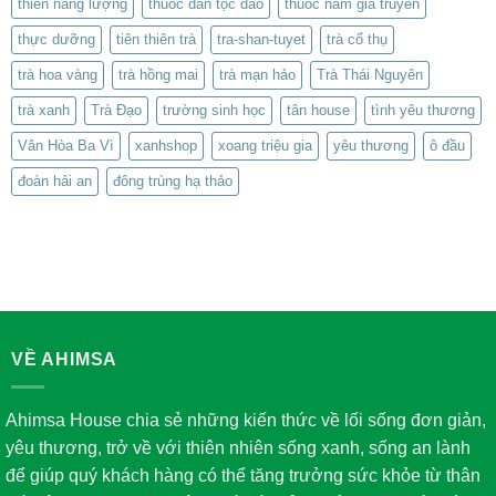
thiền năng lượng
thuốc dân tộc dao
thuốc nam gia truyền
thực dưỡng
tiên thiên trà
tra-shan-tuyet
trà cổ thụ
trà hoa vàng
trà hồng mai
trà mạn hảo
Trà Thái Nguyên
trà xanh
Trà Đạo
trường sinh học
tân house
tình yêu thương
Vân Hòa Ba Vì
xanhshop
xoang triệu gia
yêu thương
ô đầu
đoàn hải an
đông trùng hạ thảo
VỀ AHIMSA
Ahimsa House chia sẻ những kiến thức về lối sống đơn giản,
yêu thương, trở về với thiên nhiên sống xanh, sống an lành
để giúp quý khách hàng có thể tăng trưởng sức khỏe từ thân