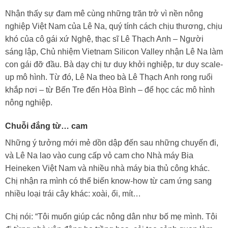
Nhận thấy sự đam mê cùng những trăn trở vì nền nông
nghiệp Việt Nam của Lê Na, quý tính cách chịu thương, chịu
khó của cô gái xứ Nghệ, thạc sĩ Lê Thạch Anh – Người
sáng lập, Chủ nhiệm Vietnam Silicon Valley nhận Lê Na làm
con gái đỡ đầu. Bà dạy chị tư duy khởi nghiệp, tư duy scale-
up mô hình. Từ đó, Lê Na theo bà Lê Thạch Anh rong ruổi
khắp nơi – từ Bến Tre đến Hòa Bình – để học các mô hình
nông nghiệp.
Chuỗi đắng từ… cam
Những ý tưởng mới mẻ dồn dập đến sau những chuyến đi,
và Lê Na lao vào cung cấp vỏ cam cho Nhà máy Bia
Heineken Việt Nam và nhiều nhà máy bia thủ công khác.
Chị nhận ra mình có thể biến know-how từ cam ứng sang
nhiều loại trái cây khác: xoài, ổi, mít…
Chị nói: “Tôi muốn giúp các nông dân như bố mẹ mình. Tôi