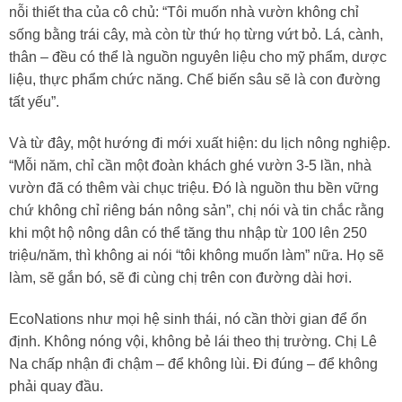
nỗi thiết tha của cô chủ: “Tôi muốn nhà vườn không chỉ
sống bằng trái cây, mà còn từ thứ họ từng vứt bỏ. Lá, cành,
thân – đều có thể là nguồn nguyên liệu cho mỹ phẩm, dược
liệu, thực phẩm chức năng. Chế biến sâu sẽ là con đường
tất yếu”.
Và từ đây, một hướng đi mới xuất hiện: du lịch nông nghiệp.
“Mỗi năm, chỉ cần một đoàn khách ghé vườn 3-5 lần, nhà
vườn đã có thêm vài chục triệu. Đó là nguồn thu bền vững
chứ không chỉ riêng bán nông sản”, chị nói và tin chắc rằng
khi một hộ nông dân có thể tăng thu nhập từ 100 lên 250
triệu/năm, thì không ai nói “tôi không muốn làm” nữa. Họ sẽ
làm, sẽ gắn bó, sẽ đi cùng chị trên con đường dài hơi.
EcoNations như mọi hệ sinh thái, nó cần thời gian để ổn
định. Không nóng vội, không bẻ lái theo thị trường. Chị Lê
Na chấp nhận đi chậm – để không lùi. Đi đúng – để không
phải quay đầu.