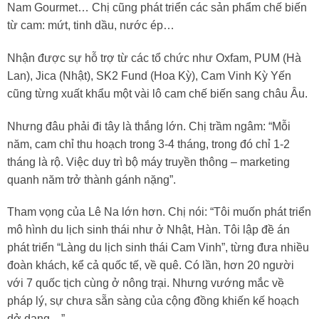
Nam Gourmet… Chị cũng phát triển các sản phẩm chế biến
từ cam: mứt, tinh dầu, nước ép…
Nhận được sự hỗ trợ từ các tổ chức như Oxfam, PUM (Hà
Lan), Jica (Nhật), SK2 Fund (Hoa Kỳ), Cam Vinh Kỳ Yến
cũng từng xuất khẩu một vài lô cam chế biến sang châu Âu.
Nhưng đâu phải đi tây là thắng lớn. Chị trầm ngâm: “Mỗi
năm, cam chỉ thu hoạch trong 3-4 tháng, trong đó chỉ 1-2
tháng là rộ. Việc duy trì bộ máy truyền thông – marketing
quanh năm trở thành gánh nặng”.
Tham vọng của Lê Na lớn hơn. Chị nói: “Tôi muốn phát triển
mô hình du lịch sinh thái như ở Nhật, Hàn. Tôi lập đề án
phát triển “Làng du lịch sinh thái Cam Vinh”, từng đưa nhiều
đoàn khách, kể cả quốc tế, về quê. Có lần, hơn 20 người
với 7 quốc tịch cùng ở nông trại. Nhưng vướng mắc về
pháp lý, sự chưa sẵn sàng của cộng đồng khiến kế hoạch
dở dang…”.