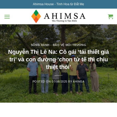
Skip
Ahimsa House - Tinh Hoa từ Đất Mẹ
to
content
SỐNG XANH - BẢO VỆ MÔI TRƯỜNG
Nguyễn Thị Lê Na: Cô gái ‘tái thiết giá
trị’ và con đường ‘chọn tử tế thì chịu
thiệt thòi’
POSTED ON
07/08/2025
BY
AHIMSA