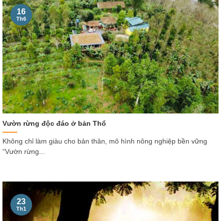
16
Th6
Vườn rừng độc đáo ở bản Thổ
Không chỉ làm giàu cho bản thân, mô hình nông nghiệp bền vững
“Vườn rừng...
23
Th1