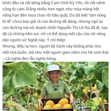
Khởi đầu và nổi tiếng bằng Cam Vinh Kỳ Yến, rồi nổi nênh
cũng từ cam. Đắng nhiều hơn ngọt, như mùa màng hết
nắng hạn đến mưa chan rồi bão quật. Dù đã biết “làm nông
tử tế” chưa bao giờ là con đường dễ dàng, nhưng ngó lại
con đường mà nữ doanh nhân Nguyễn Thị Lê Na đã đi, sau
tất cả những hên-xui, chỉ có thể dùng một câu cho nữ nông
dân người xứ Nghệ này: Ý chí thép!
Nhưng, điều lạ hơn, người bộ hành này không phải như
một nhà buôn, mà như một người gieo mầm cho hệ sinh thái
– cả nghĩa đen lẫn nghĩa bóng.