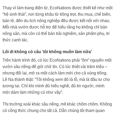
Thay vì làm trang điện tử, EcoNations được thiết kế như một
“hệ sinh thái”, nơi từng khâu từ trồng trọt, thu mua, chế biến,
bán lẻ, đến du lịch nông nghiệp đều được kết nối với nhau.
Mỗi nhà vườn được hỗ trợ để hiểu rằng họ không chỉ bán
nông sản, mà còn có thể bán trải nghiệm, sản phẩm phụ, tri
thức canh tác.
Lối đi không có câu ‘tôi không muốn làm nữa’
Trên hành trình đó, có lúc EcoNations phải “ôm” nguyên một
vườn sầu riêng để giữ chữ tín. Có lúc thiệt vài trăm triệu –
nhưng đổi lại, mở ra một cách làm mới cho cả vùng trồng.
Lê Na thành thật: “Tôi không xem đó là lỗ, mà là đầu tư cho
tương lai. Chỉ khi mình đủ hiểu nghề, đủ tin người, mình
mới dám làm những cú như vậy”.
Thị trường xoài khác sầu riêng, mít khác chôm chôm. Không
có công thức chung cho tất cả. Dẫn chúng tôi tham quan