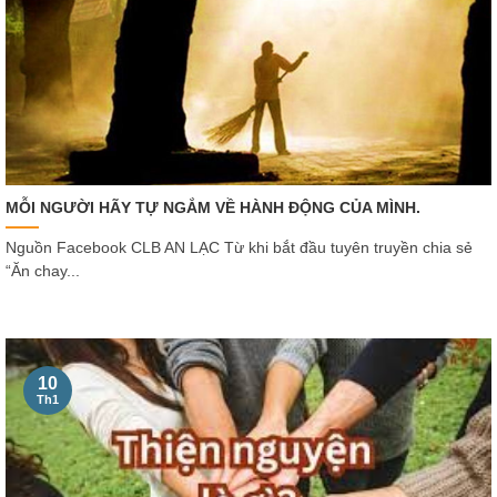
MỖI NGƯỜI HÃY TỰ NGẮM VỀ HÀNH ĐỘNG CỦA MÌNH.
Nguồn Facebook CLB AN LẠC Từ khi bắt đầu tuyên truyền chia sẻ
“Ăn chay...
10
Th1