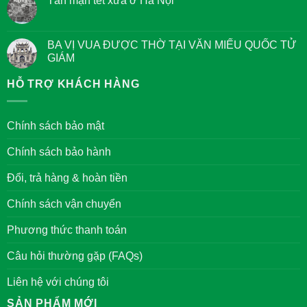
Tản mạn tết xưa ở Hà Nội
bình
Ngộ
luận
của
Không
ở
các
có
Quan
Bậc
bình
niệm
Đại
luận
BA VỊ VUA ĐƯỢC THỜ TẠI VĂN MIẾU QUỐC TỬ
về
Nhân
ở
Chữ
GIÁM
Tản
Đức
mạn
trong
Không
tết
văn
có
HỖ TRỢ KHÁCH HÀNG
xưa
hóa
bình
ở
của
luận
Hà
người
ở
Nội
Việt
BA
Chính sách bảo mật
Nam
VỊ
VUA
ĐƯỢC
Chính sách bảo hành
THỜ
TẠI
VĂN
Đổi, trả hàng & hoàn tiền
MIẾU
QUỐC
TỬ
Chính sách vận chuyển
GIÁM
Phương thức thanh toán
Câu hỏi thường gặp (FAQs)
Liên hệ với chúng tôi
SẢN PHẨM MỚI