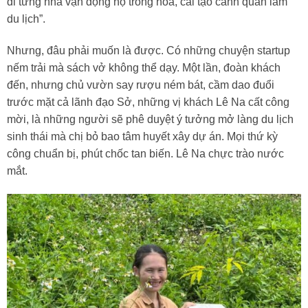
đi từng nhà vận động họ trồng hoa, cải tạo cảnh quan làm
du lịch”.
Nhưng, đâu phải muốn là được. Có những chuyện startup
nếm trải mà sách vở không thể dạy. Một lần, đoàn khách
đến, nhưng chủ vườn say rượu ném bát, cầm dao đuổi
trước mặt cả lãnh đạo Sở, những vị khách Lê Na cất công
mời, là những người sẽ phê duyệt ý tưởng mở làng du lịch
sinh thái mà chị bỏ bao tâm huyết xây dự án. Mọi thứ kỳ
công chuẩn bị, phút chốc tan biến. Lê Na chực trào nước
mắt.