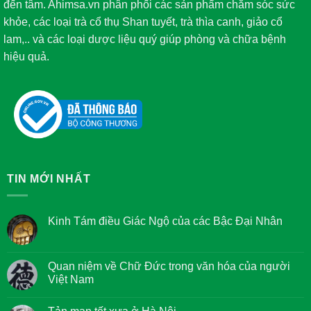
đến tâm. Ahimsa.vn phân phối các sản phẩm chăm sóc sức
khỏe, các loại trà cổ thụ Shan tuyết, trà thìa canh, giảo cổ
lam,.. và các loại dược liệu quý giúp phòng và chữa bệnh
hiệu quả.
TIN MỚI NHẤT
Kinh Tám điều Giác Ngộ của các Bậc Đại Nhân
Không
có
bình
luận
Quan niệm về Chữ Đức trong văn hóa của người
ở
Việt Nam
Kinh
Tám
Không
điều
có
Giác