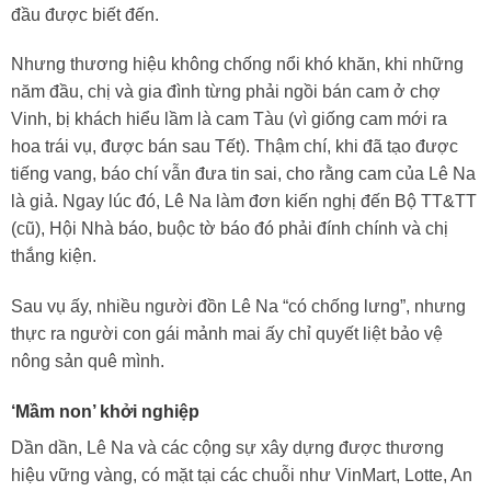
đầu được biết đến.
Nhưng thương hiệu không chống nổi khó khăn, khi những
năm đầu, chị và gia đình từng phải ngồi bán cam ở chợ
Vinh, bị khách hiểu lầm là cam Tàu (vì giống cam mới ra
hoa trái vụ, được bán sau Tết). Thậm chí, khi đã tạo được
tiếng vang, báo chí vẫn đưa tin sai, cho rằng cam của Lê Na
là giả. Ngay lúc đó, Lê Na làm đơn kiến nghị đến Bộ TT&TT
(cũ), Hội Nhà báo, buộc tờ báo đó phải đính chính và chị
thắng kiện.
Sau vụ ấy, nhiều người đồn Lê Na “có chống lưng”, nhưng
thực ra người con gái mảnh mai ấy chỉ quyết liệt bảo vệ
nông sản quê mình.
‘Mầm non’ khởi nghiệp
Dần dần, Lê Na và các cộng sự xây dựng được thương
hiệu vững vàng, có mặt tại các chuỗi như VinMart, Lotte, An