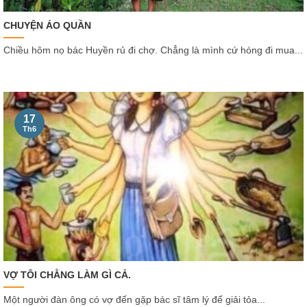
CHUYỆN ÁO QUẦN
Chiều hôm nọ bác Huyền rủ đi chợ. Chẳng là mình cứ hóng đi mua...
17
Th6
VỢ TÔI CHẲNG LÀM GÌ CẢ.
Một người đàn ông có vợ đến gặp bác sĩ tâm lý để giải tỏa...