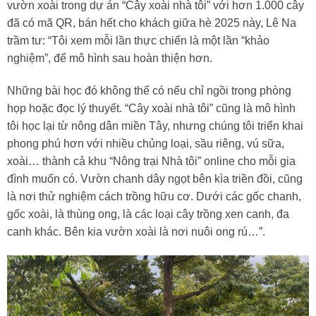
vườn xoài trong dự án “Cây xoài nhà tôi” với hơn 1.000 cây
đã có mã QR, bán hết cho khách giữa hè 2025 này, Lê Na
trầm tư: “Tôi xem mỗi lần thực chiến là một lần “khảo
nghiệm”, để mô hình sau hoàn thiện hơn.
Những bài học đó không thể có nếu chỉ ngồi trong phòng
họp hoặc đọc lý thuyết. “Cây xoài nhà tôi” cũng là mô hình
tôi học lại từ nông dân miền Tây, nhưng chúng tôi triển khai
phong phú hơn với nhiều chủng loại, sầu riêng, vú sữa,
xoài… thành cả khu “Nông trại Nhà tôi” online cho mỗi gia
đình muốn có. Vườn chanh dây ngọt bên kìa triền đồi, cũng
là nơi thử nghiệm cách trồng hữu cơ. Dưới các gốc chanh,
gốc xoài, là thùng ong, là các loại cây trồng xen canh, đa
canh khác. Bên kia vườn xoài là nơi nuôi ong rú…”.