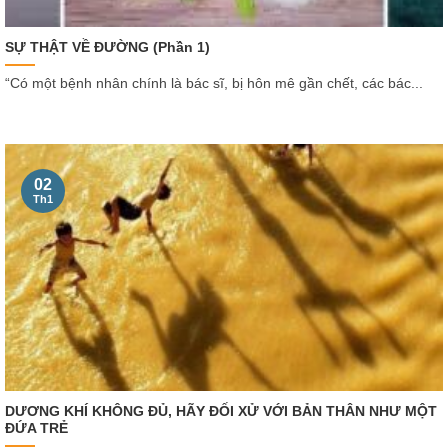
SỰ THẬT VỀ ĐƯỜNG (Phần 1)
“Có một bệnh nhân chính là bác sĩ, bị hôn mê gần chết, các bác...
02
Th1
DƯƠNG KHÍ KHÔNG ĐỦ, HÃY ĐỐI XỬ VỚI BẢN THÂN NHƯ MỘT
ĐỨA TRẺ