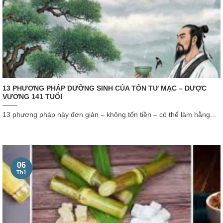
13 PHƯƠNG PHÁP DƯỠNG SINH CỦA TÔN TƯ MẠC – DƯỢC
VƯƠNG 141 TUỔI
13 phương pháp này đơn giản – không tốn tiền – có thể làm hằng...
06
Th1