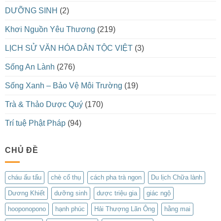
DƯỠNG SINH
(2)
Khơi Nguồn Yêu Thương
(219)
LỊCH SỬ VĂN HÓA DÂN TỘC VIỆT
(3)
Sống An Lành
(276)
Sống Xanh – Bảo Vệ Môi Trường
(19)
Trà & Thảo Dược Quý
(170)
Trí tuệ Phật Pháp
(94)
CHỦ ĐỀ
cháu ấu tẩu
chè cổ thụ
cách pha trà ngon
Du lịch Chữa lành
Dương Khiết
dưỡng sinh
dược triệu gia
giác ngộ
hooponopono
hạnh phúc
Hải Thượng Lãn Ông
hằng mai