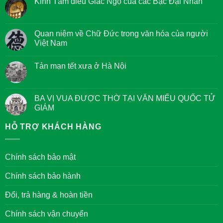
Kinh Tám điều Giác Ngộ của các Bậc Đại Nhân
Không
có
bình
luận
Quan niệm về Chữ Đức trong văn hóa của người
ở
Việt Nam
Kinh
Tám
Không
điều
có
Giác
Tản mạn tết xưa ở Hà Nội
bình
Ngộ
luận
của
Không
ở
các
có
Quan
Bậc
bình
niệm
Đại
luận
BA VỊ VUA ĐƯỢC THỜ TẠI VĂN MIẾU QUỐC TỬ
về
Nhân
ở
Chữ
GIÁM
Tản
Đức
mạn
trong
Không
tết
văn
có
HỖ TRỢ KHÁCH HÀNG
xưa
hóa
bình
ở
của
luận
Hà
người
ở
Nội
Việt
BA
Chính sách bảo mật
Nam
VỊ
VUA
ĐƯỢC
Chính sách bảo hành
THỜ
TẠI
VĂN
Đổi, trả hàng & hoàn tiền
MIẾU
QUỐC
TỬ
Chính sách vận chuyển
GIÁM