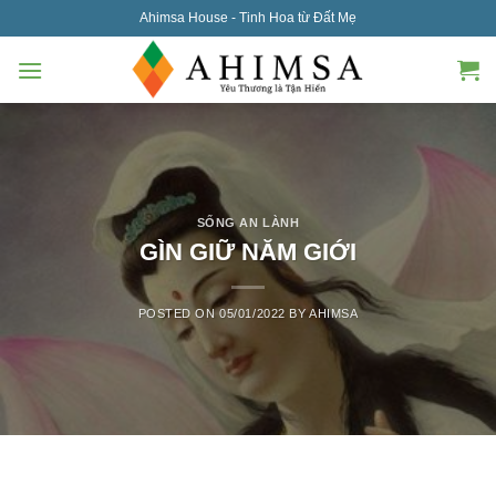
Skip
Ahimsa House - Tinh Hoa từ Đất Mẹ
to
content
SỐNG AN LÀNH
GÌN GIỮ NĂM GIỚI
POSTED ON
05/01/2022
BY
AHIMSA