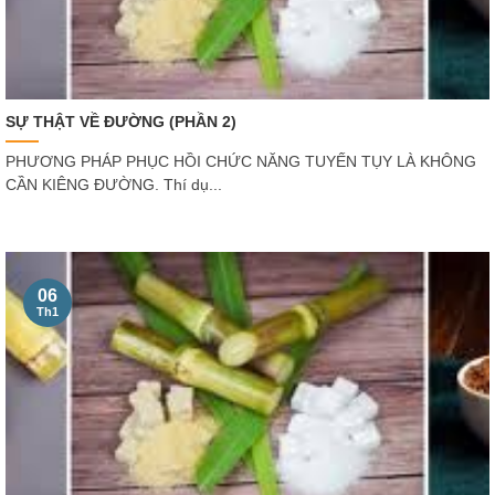
SỰ THẬT VỀ ĐƯỜNG (PHẦN 2)
PHƯƠNG PHÁP PHỤC HỒI CHỨC NĂNG TUYẾN TỤY LÀ KHÔNG
CẦN KIÊNG ĐƯỜNG. Thí dụ...
06
Th1