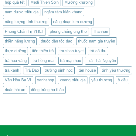
hộp quà tết
Medi Thien Sơn
Mường khương
nam dược triệu gia
ngâm tắm kiện khang
năng lượng tình thương
năng đoạn kim cương
Phòng Chẩn Trị YHCT
phòng chống ung thư
Thanhan
thiền năng lượng
thuốc dân tộc dao
thuốc nam gia truyền
thực dưỡng
tiên thiên trà
tra-shan-tuyet
trà cổ thụ
trà hoa vàng
trà hồng mai
trà mạn hảo
Trà Thái Nguyên
trà xanh
Trà Đạo
trường sinh học
tân house
tình yêu thương
Vân Hòa Ba Vì
xanhshop
xoang triệu gia
yêu thương
ô đầu
đoàn hải an
đông trùng hạ thảo