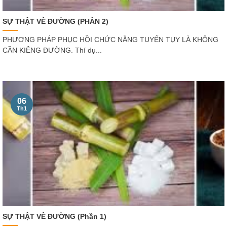
SỰ THẬT VỀ ĐƯỜNG (PHẦN 2)
PHƯƠNG PHÁP PHỤC HỒI CHỨC NĂNG TUYẾN TỤY LÀ KHÔNG
CẦN KIÊNG ĐƯỜNG. Thí dụ...
06
Th1
SỰ THẬT VỀ ĐƯỜNG (Phần 1)