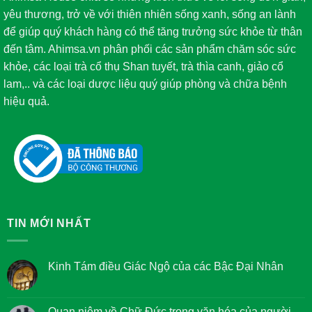
yêu thương, trở về với thiên nhiên sống xanh, sống an lành
để giúp quý khách hàng có thể tăng trưởng sức khỏe từ thân
đến tâm. Ahimsa.vn phân phối các sản phẩm chăm sóc sức
khỏe, các loại trà cổ thụ Shan tuyết, trà thìa canh, giảo cổ
lam,.. và các loại dược liệu quý giúp phòng và chữa bệnh
hiệu quả.
TIN MỚI NHẤT
Kinh Tám điều Giác Ngộ của các Bậc Đại Nhân
Không
có
bình
luận
Quan niệm về Chữ Đức trong văn hóa của người