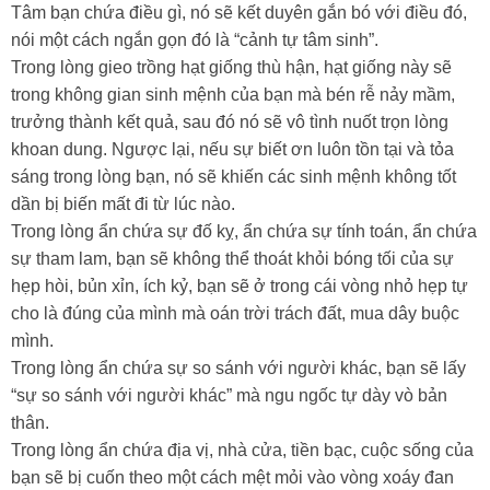
Tâm bạn chứa điều gì, nó sẽ kết duyên gắn bó với điều đó,
nói một cách ngắn gọn đó là “cảnh tự tâm sinh”.
Trong lòng gieo trồng hạt giống thù hận, hạt giống này sẽ
trong không gian sinh mệnh của bạn mà bén rễ nảy mầm,
trưởng thành kết quả, sau đó nó sẽ vô tình nuốt trọn lòng
khoan dung. Ngược lại, nếu sự biết ơn luôn tồn tại và tỏa
sáng trong lòng bạn, nó sẽ khiến các sinh mệnh không tốt
dần bị biến mất đi từ lúc nào.
Trong lòng ẩn chứa sự đố kỵ, ẩn chứa sự tính toán, ẩn chứa
sự tham lam, bạn sẽ không thể thoát khỏi bóng tối của sự
hẹp hòi, bủn xỉn, ích kỷ, bạn sẽ ở trong cái vòng nhỏ hẹp tự
cho là đúng của mình mà oán trời trách đất, mua dây buộc
mình.
Trong lòng ẩn chứa sự so sánh với người khác, bạn sẽ lấy
“sự so sánh với người khác” mà ngu ngốc tự dày vò bản
thân.
Trong lòng ẩn chứa địa vị, nhà cửa, tiền bạc, cuộc sống của
bạn sẽ bị cuốn theo một cách mệt mỏi vào vòng xoáy đan