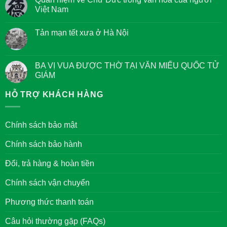
ở
Việt Nam
Kinh
Tám
Không
điều
có
Giác
Tản mạn tết xưa ở Hà Nội
bình
Ngộ
luận
của
Không
ở
các
có
Quan
Bậc
bình
niệm
Đại
luận
BA VỊ VUA ĐƯỢC THỜ TẠI VĂN MIẾU QUỐC TỬ
về
Nhân
ở
Chữ
GIÁM
Tản
Đức
mạn
trong
Không
tết
văn
có
HỖ TRỢ KHÁCH HÀNG
xưa
hóa
bình
ở
của
luận
Hà
người
ở
Nội
Việt
BA
Chính sách bảo mật
Nam
VỊ
VUA
ĐƯỢC
Chính sách bảo hành
THỜ
TẠI
VĂN
Đổi, trả hàng & hoàn tiền
MIẾU
QUỐC
TỬ
Chính sách vận chuyển
GIÁM
Phương thức thanh toán
Câu hỏi thường gặp (FAQs)