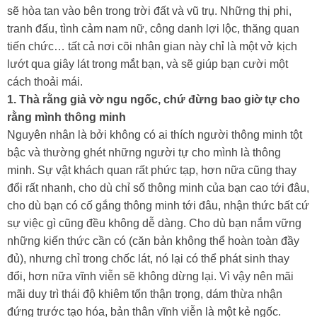
sẽ hòa tan vào bên trong trời đất và vũ trụ. Những thị phi,
tranh đấu, tình cảm nam nữ, công danh lợi lộc, thăng quan
tiến chức… tất cả nơi cõi nhân gian này chỉ là một vở kịch
lướt qua giây lát trong mắt bạn, và sẽ giúp bạn cười một
cách thoải mái.
1. Thà rằng giả vờ ngu ngốc, chứ đừng bao giờ tự cho
rằng mình thông minh
Nguyên nhân là bởi không có ai thích người thông minh tột
bậc và thường ghét những người tự cho mình là thông
minh. Sự vật khách quan rất phức tạp, hơn nữa cũng thay
đổi rất nhanh, cho dù chỉ số thông minh của bạn cao tới đâu,
cho dù bạn có cố gắng thông minh tới đâu, nhận thức bất cứ
sự việc gì cũng đều không dễ dàng. Cho dù bạn nắm vững
những kiến thức cần có (căn bản không thể hoàn toàn đầy
đủ), nhưng chỉ trong chốc lát, nó lại có thể phát sinh thay
đổi, hơn nữa vĩnh viễn sẽ không dừng lại. Vì vậy nên mãi
mãi duy trì thái độ khiêm tốn thận trọng, dám thừa nhận
đứng trước tạo hóa, bản thân vĩnh viễn là một kẻ ngốc.