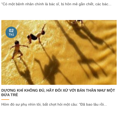
“Có một bệnh nhân chính là bác sĩ, bị hôn mê gần chết, các bác...
02
Th1
DƯƠNG KHÍ KHÔNG ĐỦ, HÃY ĐỐI XỬ VỚI BẢN THÂN NHƯ MỘT
ĐỨA TRẺ
Hôm đó sư phụ nhìn tôi, bất chợt hỏi một câu: “Đã bao lâu rồi...