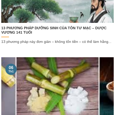
13 PHƯƠNG PHÁP DƯỠNG SINH CỦA TÔN TƯ MẠC – DƯỢC
VƯƠNG 141 TUỔI
13 phương pháp này đơn giản – không tốn tiền – có thể làm hằng...
06
Th1