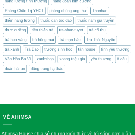
năng lượng tình thương
năng đoạn kim cương
Phòng Chẩn Trị YHCT
phòng chống ung thư
Thanhan
thiền năng lượng
thuốc dân tộc dao
thuốc nam gia truyền
thực dưỡng
tiên thiên trà
tra-shan-tuyet
trà cổ thụ
trà hoa vàng
trà hồng mai
trà mạn hảo
Trà Thái Nguyên
trà xanh
Trà Đạo
trường sinh học
tân house
tình yêu thương
Vân Hòa Ba Vì
xanhshop
xoang triệu gia
yêu thương
ô đầu
đoàn hải an
đông trùng hạ thảo
VỀ AHIMSA
Ahimsa House chia sẻ những kiến thức về lối sống đơn giản,