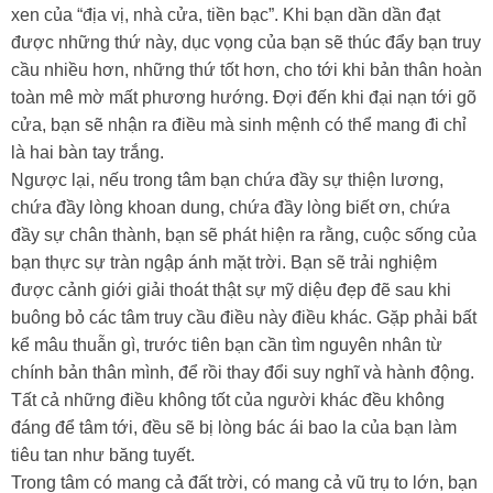
xen của “địa vị, nhà cửa, tiền bạc”. Khi bạn dần dần đạt
được những thứ này, dục vọng của bạn sẽ thúc đẩy bạn truy
cầu nhiều hơn, những thứ tốt hơn, cho tới khi bản thân hoàn
toàn mê mờ mất phương hướng. Đợi đến khi đại nạn tới gõ
cửa, bạn sẽ nhận ra điều mà sinh mệnh có thể mang đi chỉ
là hai bàn tay trắng.
Ngược lại, nếu trong tâm bạn chứa đầy sự thiện lương,
chứa đầy lòng khoan dung, chứa đầy lòng biết ơn, chứa
đầy sự chân thành, bạn sẽ phát hiện ra rằng, cuộc sống của
bạn thực sự tràn ngập ánh mặt trời. Bạn sẽ trải nghiệm
được cảnh giới giải thoát thật sự mỹ diệu đẹp đẽ sau khi
buông bỏ các tâm truy cầu điều này điều khác. Gặp phải bất
kể mâu thuẫn gì, trước tiên bạn cần tìm nguyên nhân từ
chính bản thân mình, để rồi thay đổi suy nghĩ và hành động.
Tất cả những điều không tốt của người khác đều không
đáng để tâm tới, đều sẽ bị lòng bác ái bao la của bạn làm
tiêu tan như băng tuyết.
Trong tâm có mang cả đất trời, có mang cả vũ trụ to lớn, bạn