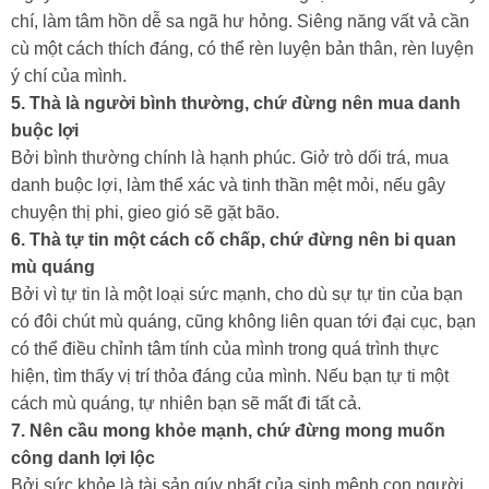
chí, làm tâm hồn dễ sa ngã hư hỏng. Siêng năng vất vả cần
cù một cách thích đáng, có thể rèn luyện bản thân, rèn luyện
ý chí của mình.
5. Thà là người bình thường, chứ đừng nên mua danh
buộc lợi
Bởi bình thường chính là hạnh phúc. Giở trò dối trá, mua
danh buộc lợi, làm thể xác và tinh thần mệt mỏi, nếu gây
chuyện thị phi, gieo gió sẽ gặt bão.
6. Thà tự tin một cách cố chấp, chứ đừng nên bi quan
mù quáng
Bởi vì tự tin là một loại sức mạnh, cho dù sự tự tin của bạn
có đôi chút mù quáng, cũng không liên quan tới đại cục, bạn
có thể điều chỉnh tâm tính của mình trong quá trình thực
hiện, tìm thấy vị trí thỏa đáng của mình. Nếu bạn tự ti một
cách mù quáng, tự nhiên bạn sẽ mất đi tất cả.
7. Nên cầu mong khỏe mạnh, chứ đừng mong muốn
công danh lợi lộc
Bởi sức khỏe là tài sản qúy nhất của sinh mệnh con người.