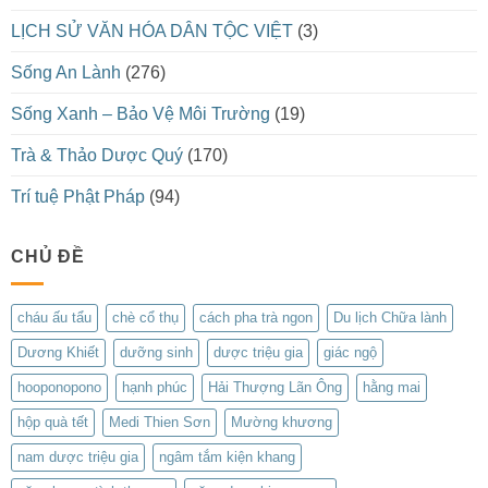
LỊCH SỬ VĂN HÓA DÂN TỘC VIỆT
(3)
Sống An Lành
(276)
Sống Xanh – Bảo Vệ Môi Trường
(19)
Trà & Thảo Dược Quý
(170)
Trí tuệ Phật Pháp
(94)
CHỦ ĐỀ
cháu ấu tẩu
chè cổ thụ
cách pha trà ngon
Du lịch Chữa lành
Dương Khiết
dưỡng sinh
dược triệu gia
giác ngộ
hooponopono
hạnh phúc
Hải Thượng Lãn Ông
hằng mai
hộp quà tết
Medi Thien Sơn
Mường khương
nam dược triệu gia
ngâm tắm kiện khang