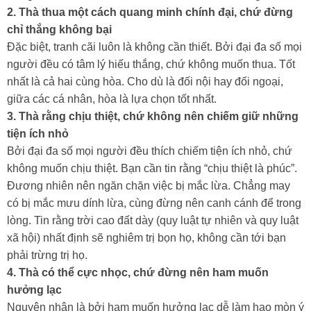
2. Thà thua một cách quang minh chính đại, chứ đừng
chỉ thắng không bại
Đặc biệt, tranh cãi luôn là không cần thiết. Bởi đại đa số mọi
người đều có tâm lý hiếu thắng, chứ không muốn thua. Tốt
nhất là cả hai cùng hòa. Cho dù là đối nội hay đối ngoại,
giữa các cá nhân, hòa là lựa chọn tốt nhất.
3. Thà rằng chịu thiệt, chứ không nên chiếm giữ những
tiện ích nhỏ
Bởi đại đa số mọi người đều thích chiếm tiện ích nhỏ, chứ
không muốn chịu thiệt. Bạn cần tin rằng “chịu thiệt là phúc”.
Đương nhiên nên ngăn chặn việc bị mắc lừa. Chẳng may
có bị mắc mưu dính lừa, cùng đừng nên canh cánh để trong
lòng. Tin rằng trời cao đất dày (quy luật tự nhiên và quy luật
xã hội) nhất định sẽ nghiêm trị bọn họ, không cần tới bạn
phải trừng trị họ.
4. Thà có thể cực nhọc, chứ đừng nên ham muốn
hưởng lạc
Nguyên nhân là bởi ham muốn hưởng lạc dễ làm hao mòn ý