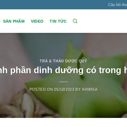
Câu hỏi th
SẢN PHẨM
VIDEO
TIN TỨC
TRÀ & THẢO DƯỢC QUÝ
nh phần dinh dưỡng có trong h
POSTED ON
05/10/2023
BY
AHIMSA