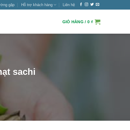
ường gặp
Hỗ trợ khách hàng
Liên hệ
GIỎ HÀNG /
0
₫
ạt sachi