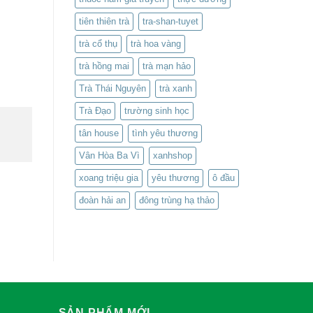
.
tiên thiên trà
tra-shan-tuyet
trà cổ thụ
trà hoa vàng
trà hồng mai
trà mạn hảo
Trà Thái Nguyên
trà xanh
Trà Đạo
trường sinh học
tân house
tình yêu thương
Vân Hòa Ba Vì
xanhshop
xoang triệu gia
yêu thương
ô đầu
đoàn hải an
đông trùng hạ thảo
SẢN PHẨM MỚI