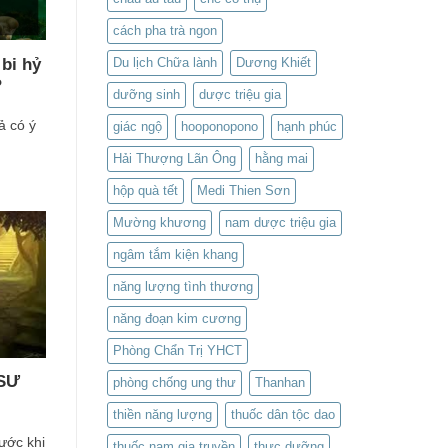
cách pha trà ngon
Du lịch Chữa lành
Dương Khiết
bi hỷ
?
dưỡng sinh
dược triệu gia
ả có ý
giác ngộ
hooponopono
hạnh phúc
Hải Thượng Lãn Ông
hằng mai
hộp quà tết
Medi Thien Sơn
Mường khương
nam dược triệu gia
ngâm tắm kiện khang
năng lượng tình thương
năng đoạn kim cương
Phòng Chẩn Trị YHCT
 SƯ
phòng chống ung thư
Thanhan
thiền năng lượng
thuốc dân tộc dao
ớc khi
thuốc nam gia truyền
thực dưỡng