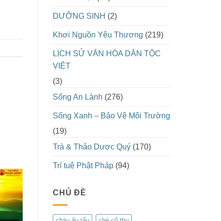
DƯỠNG SINH
(2)
Khơi Nguồn Yêu Thương
(219)
LỊCH SỬ VĂN HÓA DÂN TỘC
VIỆT
(3)
Sống An Lành
(276)
Sống Xanh – Bảo Vệ Môi Trường
(19)
Trà & Thảo Dược Quý
(170)
Trí tuệ Phật Pháp
(94)
CHỦ ĐỀ
cháu ấu tẩu
chè cổ thụ