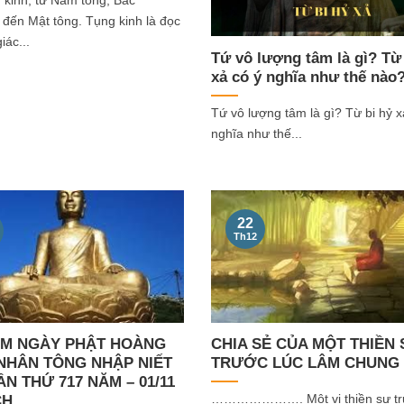
g kinh, từ Nam tông, Bắc
 đến Mật tông. Tụng kinh là đọc
iác...
Tứ vô lượng tâm là gì? Từ 
xả có ý nghĩa như thế nào
Tứ vô lượng tâm là gì? Từ bi hỷ x
nghĩa như thế...
22
Th12
ỆM NGÀY PHẬT HOÀNG
CHIA SẺ CỦA MỘT THIỀN
NHÂN TÔNG NHẬP NIẾT
TRƯỚC LÚC LÂM CHUNG
N THỨ 717 NĂM – 01/11
…………………. Một vị thiền sư trư
CH