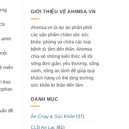
ường
GIỚI THIỆU VỀ AHIMSA.VN
chi
Ahimsa.vn là dự án phân phối
các sản phẩm chăm sóc sức
t amin
khỏe, phòng và chữa các loại
bệnh từ tâm đến thân. Ahimsa
 mỗi
chia sẻ những kiến thức về lối
sống đơn giản, yêu thương, sống
hệ miễn
xanh, sống an lành để giúp quý
khách hàng có thể tăng trưởng
 trao
sức khỏe từ thân đến tâm.
tophan
DANH MỤC
 vấn đề
Ăn Chay & Sức Khỏe
(37)
CLB An Lạc
(81)