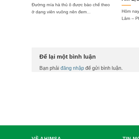
Đường mía hà thủ ô được bào chế theo
Hôm nay
ở dạng viên vuông nên đem...
Lâm – Ph
Để lại một bình luận
Bạn phải
đăng nhập
để gửi bình luận.
VỀ AHIMSA
TIN M