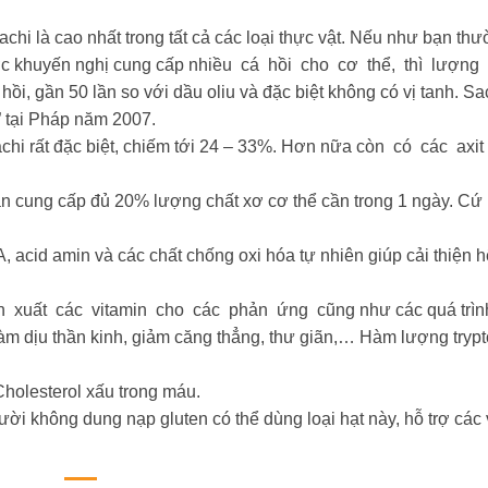
 là cao nhất trong tất cả các loại thực vật. Nếu như bạn th
ợc khuyến nghị cung cấp nhiều cá hồi cho cơ thể, thì lượng
ồi, gần 50 lần so với dầu oliu và đặc biệt không có vị tanh. Sa
” tại Pháp năm 2007.
chi rất đặc biệt, chiếm tới 24 – 33%. Hơn nữa còn có các axi
n cung cấp đủ 20% lượng chất xơ cơ thể cần trong 1 ngày. Cứ
 acid amin và các chất chống oxi hóa tự nhiên giúp cải thiện 
sản xuất các vitamin cho các phản ứng cũng như các quá trình
c làm dịu thần kinh, giảm căng thẳng, thư giãn,… Hàm lượng tryp
Cholesterol xấu trong máu.
i không dung nạp gluten có thể dùng loại hạt này, hỗ trợ các