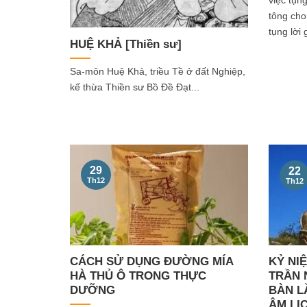
việc tụn
tông cho
tụng lời g
HUỆ KHẢ [Thiền sư]
Sa-môn Huệ Khả, triều Tề ở đất Nghiệp,
kế thừa Thiền sư Bồ Đề Đạt...
29
22
Th12
Th12
CÁCH SỬ DỤNG ĐƯỜNG MÍA
KỶ NI
HÀ THỦ Ô TRONG THỰC
TRẦN 
DƯỠNG
BÀN LẦ
ÂM LỊ