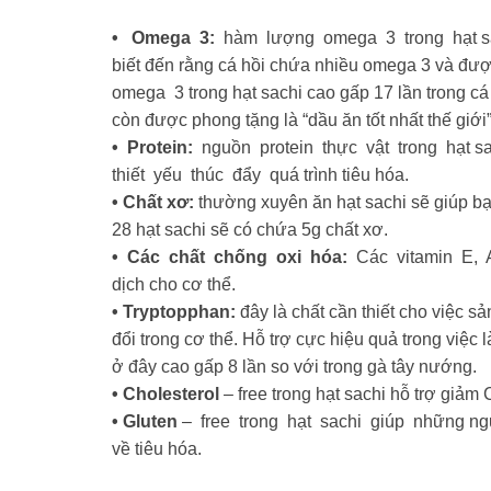
• Omega 3:
hàm lượng omega 3 trong hạt sachi
biết đến rằng cá hồi chứa nhiều omega 3 và đư
omega 3 trong hạt sachi cao gấp 17 lần trong cá h
còn được phong tặng là “dầu ăn tốt nhất thế giới
• Protein:
nguồn protein thực vật trong hạt sa
thiết yếu thúc đẩy quá trình tiêu hóa.
• Chất xơ:
thường xuyên ăn hạt sachi sẽ giúp bạ
28 hạt sachi sẽ có chứa 5g chất xơ.
• Các chất chống oxi hóa:
Các vitamin E, A,
dịch cho cơ thể.
• Tryptopphan:
đây là chất cần thiết cho việc 
đổi trong cơ thể. Hỗ trợ cực hiệu quả trong việ
ở đây cao gấp 8 lần so với trong gà tây nướng.
• Cholesterol
– free trong hạt sachi hỗ trợ giảm 
• Gluten
– free trong hạt sachi giúp những ngườ
về tiêu hóa.