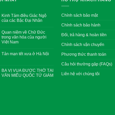
Chính sách bảo mật
Kinh Tám điều Giác Ngộ
của các Bậc Đại Nhân
Chính sách bảo hành
Không
có
Quan niệm về Chữ Đức
bình
Đổi, trả hàng & hoàn tiền
luận
trong văn hóa của người
ở
Việt Nam
Kinh
Chính sách vận chuyển
Tám
Không
điều
có
Giác
Tản mạn tết xưa ở Hà Nội
Phương thức thanh toán
bình
Ngộ
luận
của
Không
ở
các
có
Câu hỏi thường gặp (FAQs)
Quan
Bậc
bình
niệm
Đại
luận
BA VỊ VUA ĐƯỢC THỜ TẠI
về
Nhân
ở
Liên hệ với chúng tôi
Chữ
VĂN MIẾU QUỐC TỬ GIÁM
Tản
Đức
mạn
trong
Không
tết
văn
có
xưa
hóa
bình
ở
của
luận
Hà
người
ở
Nội
Việt
BA
Nam
VỊ
VUA
ĐƯỢC
THỜ
TẠI