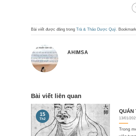
Bài viết được đăng trong
Trà & Thảo Dược Quý
. Bookmar
AHIMSA
Bài viết liên quan
QUÁN 
15
13/01/202
Th2
Trong mọ