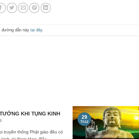
k đường dẫn này
tại đây
.
TƯỞNG KHI TỤNG KINH
29
6
Th12
i truyền thống Phật giáo đều có