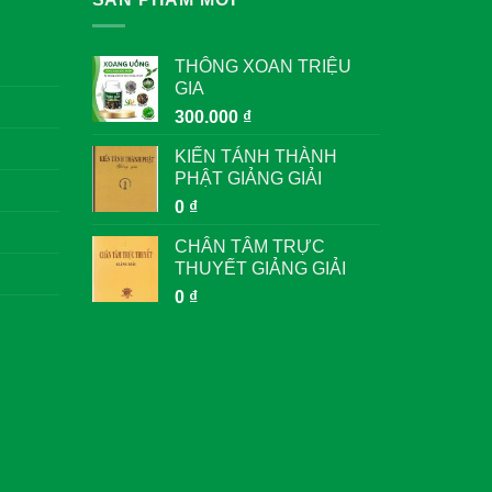
THÔNG XOAN TRIỆU
GIA
300.000
₫
KIẾN TÁNH THÀNH
PHẬT GIẢNG GIẢI
0
₫
CHÂN TÂM TRỰC
THUYẾT GIẢNG GIẢI
0
₫