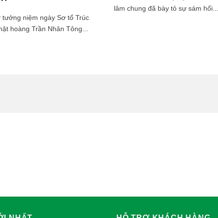
lâm chung đã bày tỏ sự sám hối..
 tưởng niệm ngày Sơ tổ Trúc
ật hoàng Trần Nhân Tông...
ỚI NHẤT
HỖ TRỢ KHÁCH HÀNG