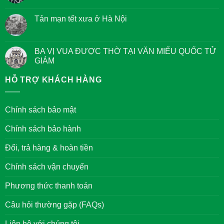
Tám
Không
điều
có
Giác
Tản mạn tết xưa ở Hà Nội
bình
Ngộ
luận
của
Không
ở
các
có
Quan
Bậc
bình
niệm
Đại
luận
BA VỊ VUA ĐƯỢC THỜ TẠI VĂN MIẾU QUỐC TỬ
về
Nhân
ở
Chữ
GIÁM
Tản
Đức
mạn
trong
Không
tết
văn
có
HỖ TRỢ KHÁCH HÀNG
xưa
hóa
bình
ở
của
luận
Hà
người
ở
Nội
Việt
BA
Chính sách bảo mật
Nam
VỊ
VUA
ĐƯỢC
Chính sách bảo hành
THỜ
TẠI
VĂN
Đổi, trả hàng & hoàn tiền
MIẾU
QUỐC
TỬ
Chính sách vận chuyển
GIÁM
Phương thức thanh toán
Câu hỏi thường gặp (FAQs)
Liên hệ với chúng tôi