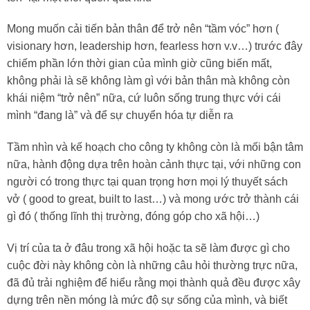
Mong muốn cải tiến bản thân để trở nên “tầm vóc” hơn (
visionary hơn, leadership hơn, fearless hơn v.v…) trước đây
chiếm phần lớn thời gian của mình giờ cũng biến mất,
không phải là sẽ không làm gì với bản thân mà không còn
khái niệm “trở nên” nữa, cứ luôn sống trung thực với cái
mình “đang là” và để sự chuyển hóa tự diễn ra
Tầm nhìn và kế hoạch cho công ty không còn là mối bận tâm
nữa, hành động dựa trên hoàn cảnh thực tại, với những con
người có trong thực tại quan trọng hơn mọi lý thuyết sách
vở ( good to great, built to last…) và mong ước trở thành cái
gì đó ( thống lĩnh thị trường, đóng góp cho xã hội…)
Vị trí của ta ở đâu trong xã hội hoặc ta sẽ làm được gì cho
cuộc đời này không còn là những câu hỏi thường trực nữa,
đã đủ trải nghiệm để hiểu rằng mọi thành quả đều được xây
dựng trên nền móng là mức độ sự sống của mình, và biết