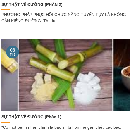
SỰ THẬT VỀ ĐƯỜNG (PHẦN 2)
PHƯƠNG PHÁP PHỤC HỒI CHỨC NĂNG TUYẾN TỤY LÀ KHÔNG
CẦN KIÊNG ĐƯỜNG. Thí dụ...
06
Th1
SỰ THẬT VỀ ĐƯỜNG (Phần 1)
“Có một bệnh nhân chính là bác sĩ, bị hôn mê gần chết, các bác...