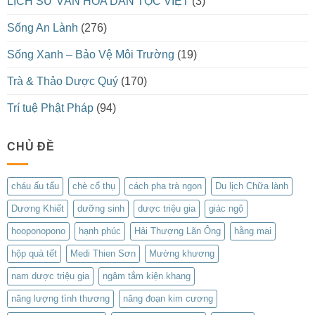
LỊCH SỬ VĂN HÓA DÂN TỘC VIỆT
(3)
Sống An Lành
(276)
Sống Xanh – Bảo Vệ Môi Trường
(19)
Trà & Thảo Dược Quý
(170)
Trí tuệ Phật Pháp
(94)
CHỦ ĐỀ
cháu ấu tẩu
chè cổ thụ
cách pha trà ngon
Du lịch Chữa lành
Dương Khiết
dưỡng sinh
dược triệu gia
giác ngộ
hooponopono
hạnh phúc
Hải Thượng Lãn Ông
hằng mai
hộp quà tết
Medi Thien Sơn
Mường khương
nam dược triệu gia
ngâm tắm kiện khang
năng lượng tình thương
năng đoạn kim cương