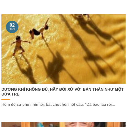
02
Th1
DƯƠNG KHÍ KHÔNG ĐỦ, HÃY ĐỐI XỬ VỚI BẢN THÂN NHƯ MỘT
ĐỨA TRẺ
Hôm đó sư phụ nhìn tôi, bất chợt hỏi một câu: “Đã bao lâu rồi...