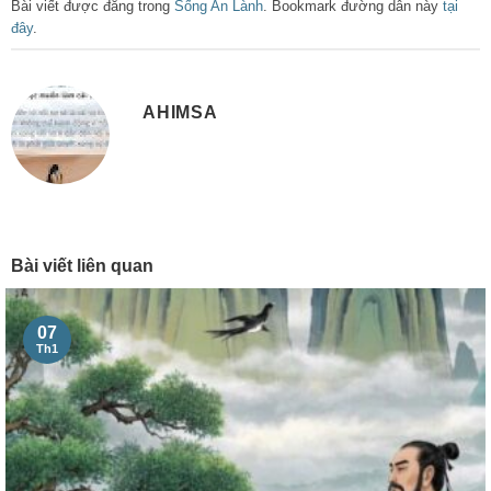
Bài viết được đăng trong
Sống An Lành
. Bookmark đường dẫn này
tại
đây
.
AHIMSA
Bài viết liên quan
07
Th1