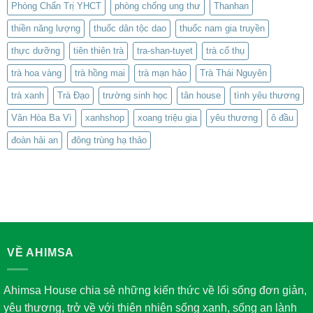
Phòng Chẩn Trị YHCT
phòng chống ung thư
Thanhan
thiền năng lượng
thuốc dân tộc dao
thuốc nam gia truyền
thực dưỡng
tiên thiên trà
tra-shan-tuyet
trà cổ thụ
trà hoa vàng
trà hồng mai
trà mạn hảo
Trà Thái Nguyên
trà xanh
Trà Đạo
trường sinh học
tân house
tình yêu thương
Vân Hòa Ba Vì
xanhshop
xoang triệu gia
yêu thương
ô đầu
đoàn hải an
đông trùng hạ thảo
VỀ AHIMSA
Ahimsa House chia sẻ những kiến thức về lối sống đơn giản,
yêu thương, trở về với thiên nhiên sống xanh, sống an lành