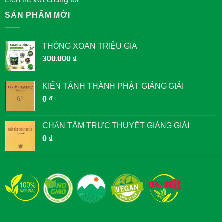
SẢN PHẨM MỚI
THÔNG XOAN TRIỆU GIA
300.000
₫
KIẾN TÁNH THÀNH PHẬT GIẢNG GIẢI
0
₫
CHÂN TÂM TRỰC THUYẾT GIẢNG GIẢI
0
₫