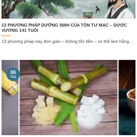
13 PHƯƠNG PHÁP DƯỠNG SINH CỦA TÔN TƯ MẠC – DƯỢC
VƯƠNG 141 TUỔI
13 phương pháp này đơn giản – không tốn tiền – có thể làm hằng...
06
Th1