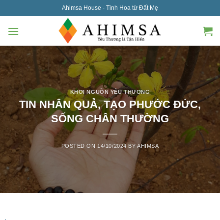
Skip
Ahimsa House - Tinh Hoa từ Đất Mẹ
to
content
KHƠI NGUỒN YÊU THƯƠNG
TIN NHÂN QUẢ, TẠO PHƯỚC ĐỨC,
SỐNG CHÂN THƯỜNG
POSTED ON
14/10/2024
BY
AHIMSA