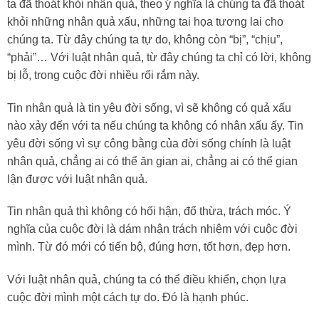
ta đã thoát khỏi nhân quả, theo ý nghĩa là chúng ta đã thoát
khỏi những nhân quả xấu, những tai họa tương lai cho
chúng ta. Từ đây chúng ta tự do, không còn “bị”, “chịu”,
“phải”… Với luật nhân quả, từ đây chúng ta chỉ có lời, không
bị lỗ, trong cuộc đời nhiều rối rắm này.
Tin nhân quả là tin yêu đời sống, vì sẽ không có quả xấu
nào xảy đến với ta nếu chúng ta không có nhân xấu ấy. Tin
yêu đời sống vì sự công bằng của đời sống chính là luật
nhân quả, chẳng ai có thể ăn gian ai, chẳng ai có thể gian
lận được với luật nhân quả.
Tin nhân quả thì không có hối hận, đổ thừa, trách móc. Ý
nghĩa của cuộc đời là dám nhận trách nhiệm với cuộc đời
mình. Từ đó mới có tiến bộ, đúng hơn, tốt hơn, đẹp hơn.
Với luật nhân quả, chúng ta có thể điều khiển, chọn lựa
cuộc đời mình một cách tự do. Đó là hạnh phúc.