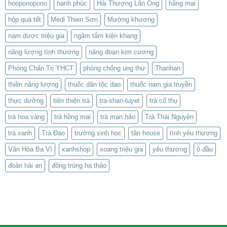
hooponopono
hạnh phúc
Hải Thượng Lãn Ông
hằng mai
hộp quà tết
Medi Thien Sơn
Mường khương
nam dược triệu gia
ngâm tắm kiện khang
năng lượng tình thương
năng đoạn kim cương
Phòng Chẩn Trị YHCT
phòng chống ung thư
Thanhan
thiền năng lượng
thuốc dân tộc dao
thuốc nam gia truyền
thực dưỡng
tiên thiên trà
tra-shan-tuyet
trà cổ thụ
trà hoa vàng
trà hồng mai
trà mạn hảo
Trà Thái Nguyên
trà xanh
Trà Đạo
trường sinh học
tân house
tình yêu thương
Vân Hòa Ba Vì
xanhshop
xoang triệu gia
yêu thương
ô đầu
đoàn hải an
đông trùng hạ thảo