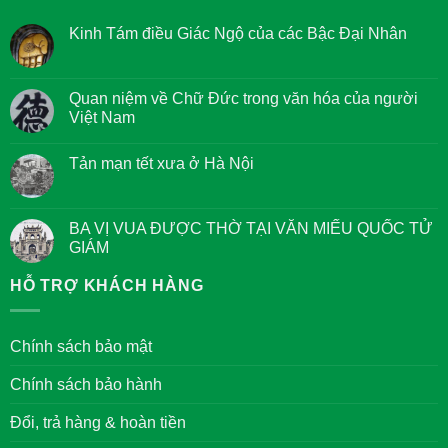
Kinh Tám điều Giác Ngộ của các Bậc Đại Nhân
Không
có
bình
luận
Quan niệm về Chữ Đức trong văn hóa của người
ở
Việt Nam
Kinh
Tám
Không
điều
có
Giác
Tản mạn tết xưa ở Hà Nội
bình
Ngộ
luận
của
Không
ở
các
có
Quan
Bậc
bình
niệm
Đại
luận
BA VỊ VUA ĐƯỢC THỜ TẠI VĂN MIẾU QUỐC TỬ
về
Nhân
ở
Chữ
GIÁM
Tản
Đức
mạn
trong
Không
tết
văn
có
HỖ TRỢ KHÁCH HÀNG
xưa
hóa
bình
ở
của
luận
Hà
người
ở
Nội
Việt
BA
Chính sách bảo mật
Nam
VỊ
VUA
ĐƯỢC
Chính sách bảo hành
THỜ
TẠI
VĂN
Đổi, trả hàng & hoàn tiền
MIẾU
QUỐC