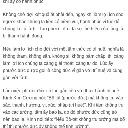
khi ấy có hạnh phúc.
Không chờ đợi kết quả ắt phải đến, ngay khi làm lợi ích cho
người khác chúng ta liền có niềm vui, hạnh phúc vì lúc đó
chúng ta có từ bi. Tạo phước đức là sự thể hiện của lòng từ
bi thành hành động.
Nếu làm lợi ích cho đời với một tâm thức có trí huệ, nghĩa là
không tham, không sân, không si, không bám chấp, thì càng
làm lợi ích chúng ta càng giải thoát, càng tự do. Lúc ấy
phước đức được gọi là công đức vì gắn với trí huệ và cũng
gắn với từ bi.
Làm việc phước đức có thể gắn liền với thực hành trí huệ.
Kinh Kim Cương nói: “Bố thí (phước đức) mà không trụ vào
sắc, thanh, hương, vị, xúc, pháp (trí huệ)”. Khi tâm không trụ
vào các tướng, tâm ấy bao la, do đó phước đức cũng trở
nên bao la. Kinh nói tiếp: “Nếu Bồ-tát không trụ tướng mà bố
thí thì phước đức ấy không thể tính lường”.