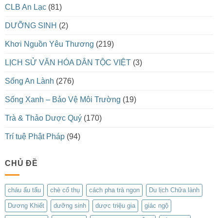
CLB An Lạc
(81)
DƯỠNG SINH
(2)
Khơi Nguồn Yêu Thương
(219)
LỊCH SỬ VĂN HÓA DÂN TỘC VIỆT
(3)
Sống An Lành
(276)
Sống Xanh – Bảo Vệ Môi Trường
(19)
Trà & Thảo Dược Quý
(170)
Trí tuệ Phật Pháp
(94)
CHỦ ĐỀ
cháu ấu tẩu
chè cổ thụ
cách pha trà ngon
Du lịch Chữa lành
Dương Khiết
dưỡng sinh
dược triệu gia
giác ngộ