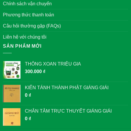
TỬ
Chính sách vận chuyển
GIÁM
Phương thức thanh toán
Câu hỏi thường gặp (FAQs)
Liên hệ với chúng tôi
SẢN PHẨM MỚI
THÔNG XOAN TRIỆU GIA
300.000
₫
KIẾN TÁNH THÀNH PHẬT GIẢNG GIẢI
0
₫
CHÂN TÂM TRỰC THUYẾT GIẢNG GIẢI
0
₫