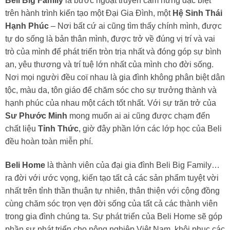
Beli Big Family
là bước ngoặt truyền cảm hứng đặc biệt
trên hành trình kiến tạo một Đại Gia Đình, một
Hệ Sinh Thái
Hạnh Phúc
– Nơi bất cứ ai cũng tìm thấy chính mình, được
tự do sống là bản thân mình, được trở về đúng vị trí và vai
trò của mình để phát triển tròn trịa nhất và đóng góp sự bình
an, yêu thương và trí tuệ lớn nhất của mình cho đời sống.
Nơi mọi người đều coï nhau là gia đình không phân biệt dân
tộc, màu da, tôn giáo để chăm sóc cho sự trưởng thành và
hạnh phúc của nhau một cách tốt nhất. Với sự trăn trở của
Sư Phước Minh
mong muốn ai ai cũng được chạm đến
chất liệu
Tỉnh Thức
, giờ đây phần lớn các lớp học của Beli
đều hoàn toàn miễn phí.
Beli Home
là thành viên của đại gia đình Beli Big Family…
ra đời với ước vọng, kiến tạo tất cả các sản phẩm tuyệt vời
nhất trên tỉnh thần thuận tự nhiên, thân thiện với cộng đồng
cùng chăm sóc trọn vẹn đời sống của tất cả các thành viên
trong gia đình chúng ta. Sự phát triển của Beli Home sẽ góp
phần sự phát triển cho nông nghiệp Việt Nam, khôi phục các