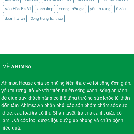
Vân Hòa Ba Vì
xanhshop
xoang triệu gia
yêu thương
ô đầu
đoàn hải an
đông trùng hạ thảo
VỀ AHIMSA
Ahimsa House chia sẻ những kiến thức về lối sống đơn giản,
yêu thương, trở về với thiên nhiên sống xanh, sống an lành
để giúp quý khách hàng có thể tăng trưởng sức khỏe từ thân
đến tâm. Ahimsa.vn phân phối các sản phẩm chăm sóc sức
khỏe, các loại trà cổ thụ Shan tuyết, trà thìa canh, giảo cổ
lam,.. và các loại dược liệu quý giúp phòng và chữa bệnh
hiệu quả.