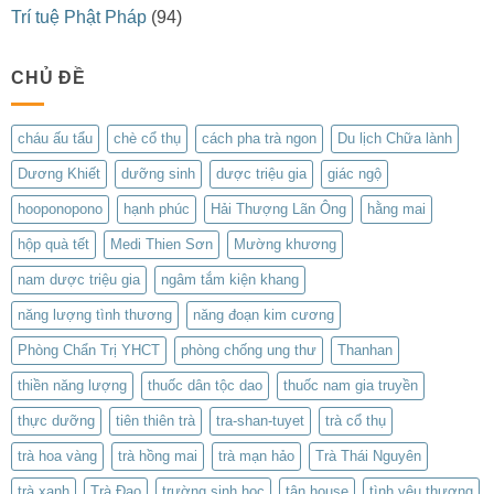
Trí tuệ Phật Pháp
(94)
CHỦ ĐỀ
cháu ấu tẩu
chè cổ thụ
cách pha trà ngon
Du lịch Chữa lành
Dương Khiết
dưỡng sinh
dược triệu gia
giác ngộ
hooponopono
hạnh phúc
Hải Thượng Lãn Ông
hằng mai
hộp quà tết
Medi Thien Sơn
Mường khương
nam dược triệu gia
ngâm tắm kiện khang
năng lượng tình thương
năng đoạn kim cương
Phòng Chẩn Trị YHCT
phòng chống ung thư
Thanhan
thiền năng lượng
thuốc dân tộc dao
thuốc nam gia truyền
thực dưỡng
tiên thiên trà
tra-shan-tuyet
trà cổ thụ
trà hoa vàng
trà hồng mai
trà mạn hảo
Trà Thái Nguyên
trà xanh
Trà Đạo
trường sinh học
tân house
tình yêu thương