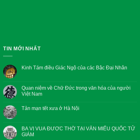
TIN MỚI NHẤT
Kinh Tám điều Giác Ngộ của các Bậc Đại Nhân
Không
có
bình
luận
Quan niệm về Chữ Đức trong văn hóa của người
ở
Việt Nam
Kinh
Tám
Không
điều
có
Giác
Tản mạn tết xưa ở Hà Nội
bình
Ngộ
luận
của
Không
ở
các
có
Quan
Bậc
bình
niệm
Đại
luận
BA VỊ VUA ĐƯỢC THỜ TẠI VĂN MIẾU QUỐC TỬ
về
Nhân
ở
Chữ
GIÁM
Tản
Đức
mạn