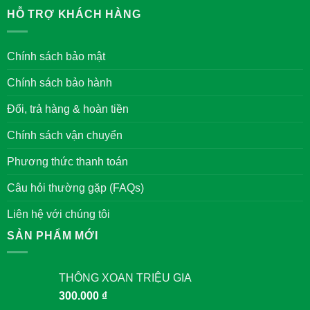
trong
Không
tết
văn
có
HỖ TRỢ KHÁCH HÀNG
xưa
hóa
bình
ở
của
luận
Hà
người
ở
Nội
Việt
BA
Chính sách bảo mật
Nam
VỊ
VUA
ĐƯỢC
Chính sách bảo hành
THỜ
TẠI
VĂN
Đổi, trả hàng & hoàn tiền
MIẾU
QUỐC
TỬ
Chính sách vận chuyển
GIÁM
Phương thức thanh toán
Câu hỏi thường gặp (FAQs)
Liên hệ với chúng tôi
SẢN PHẨM MỚI
THÔNG XOAN TRIỆU GIA
300.000
₫