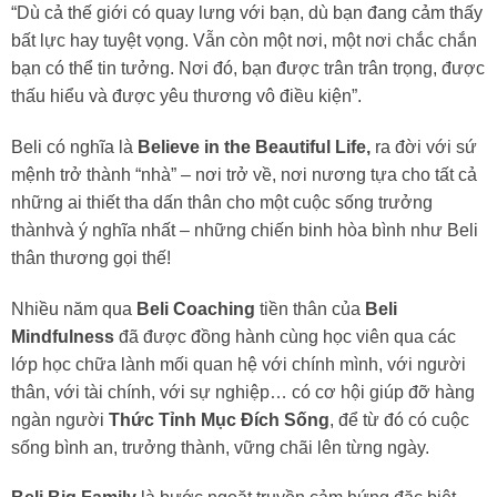
“Dù cả thế giới có quay lưng với bạn, dù bạn đang cảm thấy
bất lực hay tuyệt vọng. Vẫn còn một nơi, một nơi chắc chắn
bạn có thể tin tưởng. Nơi đó, bạn được trân trân trọng, được
thấu hiểu và được yêu thương vô điều kiện”.
Beli có nghĩa là
Believe in the Beautiful Life,
ra đời với sứ
mệnh trở thành “nhà” – nơi trở về, nơi nương tựa cho tất cả
những ai thiết tha dấn thân cho một cuộc sống trưởng
thànhvà ý nghĩa nhất – những chiến binh hòa bình như Beli
thân thương gọi thế!
Nhiều năm qua
Beli Coaching
tiền thân của
Beli
Mindfulness
đã được đồng hành cùng học viên qua các
lớp học chữa lành mối quan hệ với chính mình, với người
thân, với tài chính, với sự nghiệp… có cơ hội giúp đỡ hàng
ngàn người
Thức Tỉnh Mục Đích Sống
, để từ đó có cuộc
sống bình an, trưởng thành, vững chãi lên từng ngày.