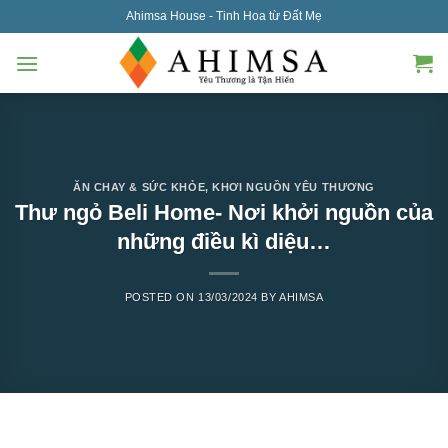
Skip
Ahimsa House - Tinh Hoa từ Đất Mẹ
to
content
ĂN CHAY & SỨC KHỎE
,
KHƠI NGUỒN YÊU THƯƠNG
Thư ngỏ Beli Home- Nơi khởi nguồn của
những điều kì diệu…
POSTED ON
13/03/2024
BY
AHIMSA