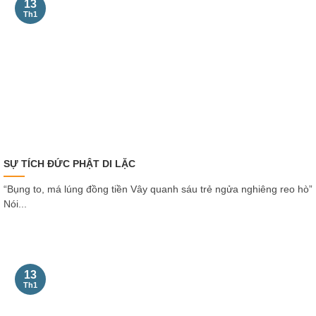
13
Th1
SỰ TÍCH ĐỨC PHẬT DI LẶC
“Bụng to, má lúng đồng tiền Vây quanh sáu trẻ ngửa nghiêng reo hò”
Nói...
13
Th1