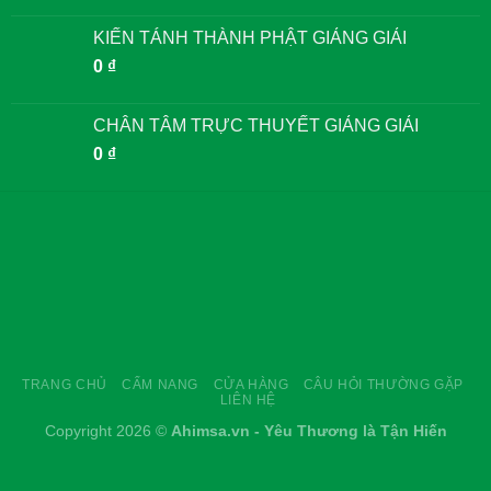
KIẾN TÁNH THÀNH PHẬT GIẢNG GIẢI
0
₫
CHÂN TÂM TRỰC THUYẾT GIẢNG GIẢI
0
₫
TRANG CHỦ
CẨM NANG
CỬA HÀNG
CÂU HỎI THƯỜNG GẶP
LIÊN HỆ
Copyright 2026 ©
Ahimsa.vn - Yêu Thương là Tận Hiến