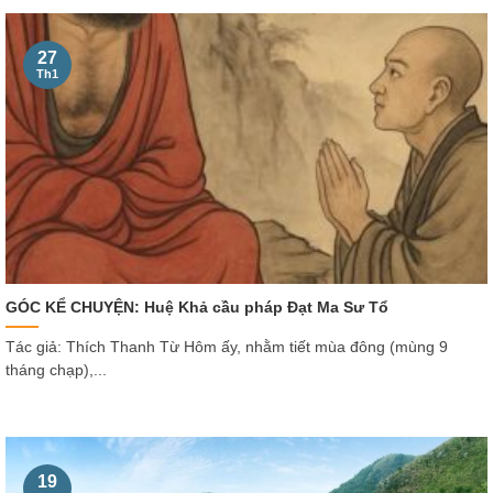
27
Th1
GÓC KỂ CHUYỆN: Huệ Khả cầu pháp Đạt Ma Sư Tổ
Tác giả: Thích Thanh Từ Hôm ấy, nhằm tiết mùa đông (mùng 9
tháng chạp),...
19