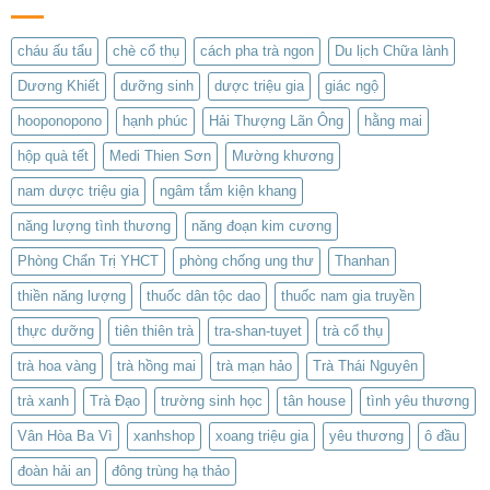
cháu ấu tẩu
chè cổ thụ
cách pha trà ngon
Du lịch Chữa lành
Dương Khiết
dưỡng sinh
dược triệu gia
giác ngộ
hooponopono
hạnh phúc
Hải Thượng Lãn Ông
hằng mai
hộp quà tết
Medi Thien Sơn
Mường khương
nam dược triệu gia
ngâm tắm kiện khang
năng lượng tình thương
năng đoạn kim cương
Phòng Chẩn Trị YHCT
phòng chống ung thư
Thanhan
thiền năng lượng
thuốc dân tộc dao
thuốc nam gia truyền
thực dưỡng
tiên thiên trà
tra-shan-tuyet
trà cổ thụ
trà hoa vàng
trà hồng mai
trà mạn hảo
Trà Thái Nguyên
trà xanh
Trà Đạo
trường sinh học
tân house
tình yêu thương
Vân Hòa Ba Vì
xanhshop
xoang triệu gia
yêu thương
ô đầu
đoàn hải an
đông trùng hạ thảo