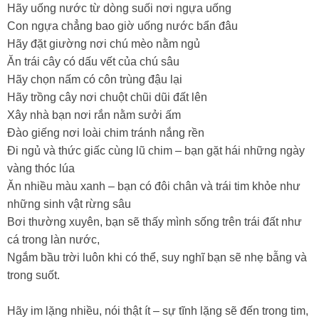
Hãy uống nước từ dòng suối nơi ngựa uống
Con ngựa chẳng bao giờ uống nước bẩn đâu
Hãy đặt giường nơi chú mèo nằm ngủ
Ăn trái cây có dấu vết của chú sâu
Hãy chọn nấm có côn trùng đậu lại
Hãy trồng cây nơi chuột chũi dũi đất lên
Xây nhà bạn nơi rắn nằm sưởi ấm
Đào giếng nơi loài chim tránh nắng rền
Đi ngủ và thức giấc cùng lũ chim – bạn gặt hái những ngày
vàng thóc lúa
Ăn nhiều màu xanh – bạn có đôi chân và trái tim khỏe như
những sinh vật rừng sâu
Bơi thường xuyên, bạn sẽ thấy mình sống trên trái đất như
cá trong làn nước,
Ngắm bầu trời luôn khi có thể, suy nghĩ bạn sẽ nhẹ bẫng và
trong suốt.
Hãy im lặng nhiều, nói thật ít – sự tĩnh lặng sẽ đến trong tim,