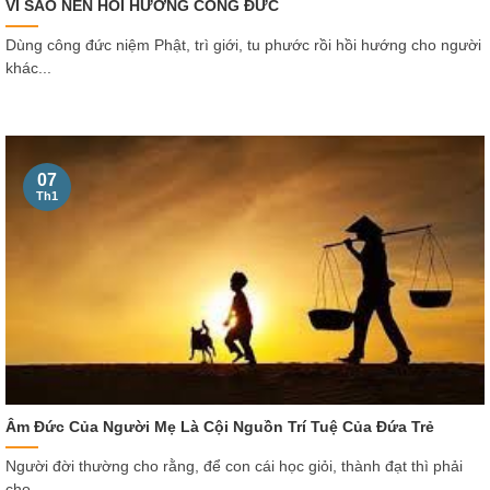
VÌ SAO NÊN HỒI HƯỚNG CÔNG ĐỨC
Dùng công đức niệm Phật, trì giới, tu phước rồi hồi hướng cho người
khác...
07
Th1
Âm Đức Của Người Mẹ Là Cội Nguồn Trí Tuệ Của Đứa Trẻ
Người đời thường cho rằng, để con cái học giỏi, thành đạt thì phải
cho...