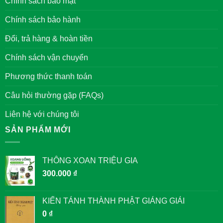
Chính sách bảo mật
Nam
VỊ
VUA
ĐƯỢC
Chính sách bảo hành
THỜ
TẠI
VĂN
Đổi, trả hàng & hoàn tiền
MIẾU
QUỐC
TỬ
Chính sách vận chuyển
GIÁM
Phương thức thanh toán
Câu hỏi thường gặp (FAQs)
Liên hệ với chúng tôi
SẢN PHẨM MỚI
THÔNG XOAN TRIỆU GIA
300.000
₫
KIẾN TÁNH THÀNH PHẬT GIẢNG GIẢI
0
₫