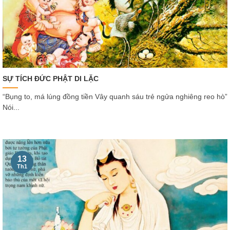
SỰ TÍCH ĐỨC PHẬT DI LẶC
“Bụng to, má lúng đồng tiền Vây quanh sáu trẻ ngửa nghiêng reo hò”
Nói...
13
Th1