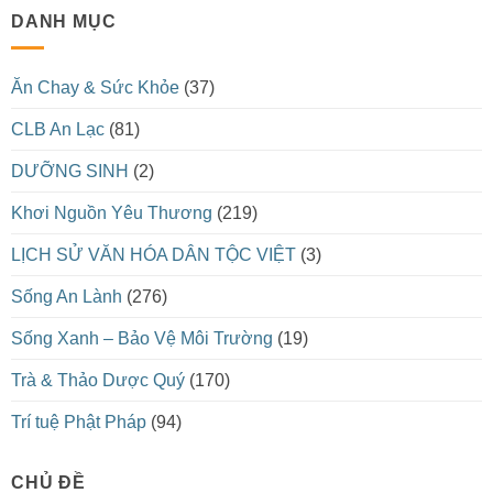
DANH MỤC
Ăn Chay & Sức Khỏe
(37)
CLB An Lạc
(81)
DƯỠNG SINH
(2)
Khơi Nguồn Yêu Thương
(219)
LỊCH SỬ VĂN HÓA DÂN TỘC VIỆT
(3)
Sống An Lành
(276)
Sống Xanh – Bảo Vệ Môi Trường
(19)
Trà & Thảo Dược Quý
(170)
Trí tuệ Phật Pháp
(94)
CHỦ ĐỀ