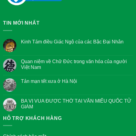
TIN MỚI NHẤT
Kinh Tám điều Giác Ngộ của các Bậc Đại Nhân
Không
có
bình
luận
Quan niệm về Chữ Đức trong văn hóa của người
ở
Việt Nam
Kinh
Tám
Không
điều
có
Giác
Tản mạn tết xưa ở Hà Nội
bình
Ngộ
luận
của
Không
ở
các
có
Quan
Bậc
bình
niệm
Đại
luận
BA VỊ VUA ĐƯỢC THỜ TẠI VĂN MIẾU QUỐC TỬ
về
Nhân
ở
Chữ
GIÁM
Tản
Đức
mạn
trong
Không
tết
văn
có
HỖ TRỢ KHÁCH HÀNG
xưa
hóa
bình
ở
của
luận
Hà
người
ở
Nội
Việt
BA