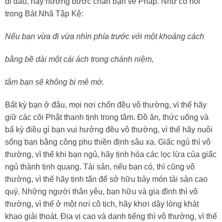
đi đâu, hãy hướng bước chân bạn về Pháp. Như có nói
trong Bát Nhã Tập Kệ:
Nếu bạn vừa đi vừa nhìn phía trước với một khoảng cách
bằng bề dài một cái ách trong chánh niệm,
tâm bạn sẽ không bị mê mờ.
Bất kỳ bạn ở đâu, mọi nơi chốn đều vô thường, vì thế hãy
giữ các cõi Phật thanh tịnh trong tâm. Đồ ăn, thức uống và
bấ kỳ điều gì bạn vui hưởng đều vô thường, vì thế hãy nuôi
sống bạn bằng công phu thiền định sâu xa. Giấc ngủ thì vô
thường, vì thế khi bạn ngủ, hãy tịnh hóa các lọc lừa của giấc
ngủ thành tịnh quang. Tài sản, nếu bạn có, thì cũng vô
thường, vì thế hãy tinh tấn để sở hữu bảy món tài sản cao
quý. Những người thân yêu, bạn hữu và gia đình thì vô
thường, vì thế ở một nơi cô tịch, hãy khơi dậy lòng khát
khao giải thoát. Địa vị cao và danh tiếng thì vô thường, vì thế