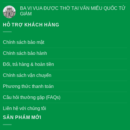
Quan
Bậc
bình
niệm
Đại
luận
BA VỊ VUA ĐƯỢC THỜ TẠI VĂN MIẾU QUỐC TỬ
về
Nhân
ở
Chữ
GIÁM
Tản
Đức
mạn
trong
Không
tết
văn
có
HỖ TRỢ KHÁCH HÀNG
xưa
hóa
bình
ở
của
luận
Hà
người
ở
Nội
Việt
BA
Chính sách bảo mật
Nam
VỊ
VUA
ĐƯỢC
Chính sách bảo hành
THỜ
TẠI
VĂN
Đổi, trả hàng & hoàn tiền
MIẾU
QUỐC
TỬ
Chính sách vận chuyển
GIÁM
Phương thức thanh toán
Câu hỏi thường gặp (FAQs)
Liên hệ với chúng tôi
SẢN PHẨM MỚI