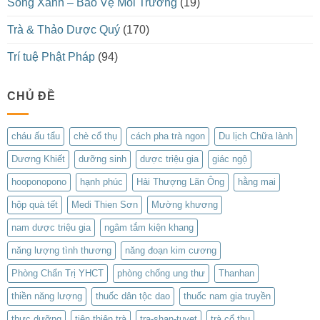
Sống Xanh – Bảo Vệ Môi Trường
(19)
Trà & Thảo Dược Quý
(170)
Trí tuệ Phật Pháp
(94)
CHỦ ĐỀ
cháu ấu tẩu
chè cổ thụ
cách pha trà ngon
Du lịch Chữa lành
Dương Khiết
dưỡng sinh
dược triệu gia
giác ngộ
hooponopono
hạnh phúc
Hải Thượng Lãn Ông
hằng mai
hộp quà tết
Medi Thien Sơn
Mường khương
nam dược triệu gia
ngâm tắm kiện khang
năng lượng tình thương
năng đoạn kim cương
Phòng Chẩn Trị YHCT
phòng chống ung thư
Thanhan
thiền năng lượng
thuốc dân tộc dao
thuốc nam gia truyền
thực dưỡng
tiên thiên trà
tra-shan-tuyet
trà cổ thụ