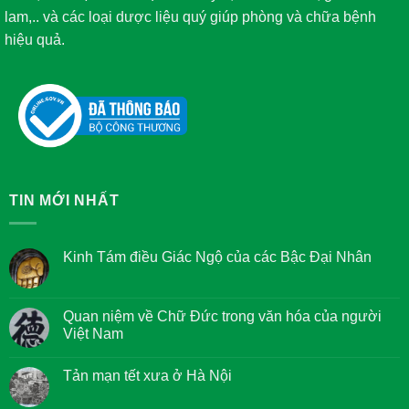
lam,.. và các loại dược liệu quý giúp phòng và chữa bệnh
hiệu quả.
TIN MỚI NHẤT
Kinh Tám điều Giác Ngộ của các Bậc Đại Nhân
Không
có
bình
luận
Quan niệm về Chữ Đức trong văn hóa của người
ở
Việt Nam
Kinh
Tám
Không
điều
có
Giác
Tản mạn tết xưa ở Hà Nội
bình
Ngộ
luận
của
Không
ở
các
có