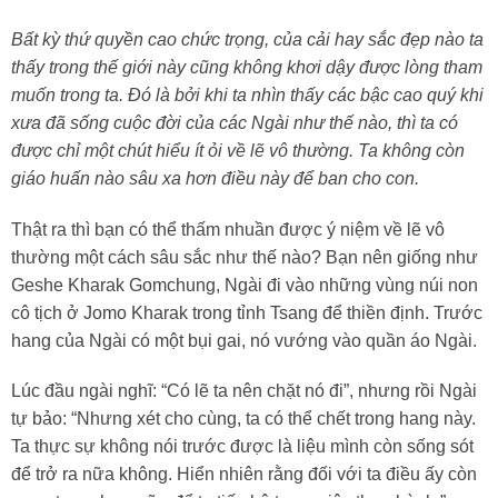
Bất kỳ thứ quyền cao chức trọng, của cải hay sắc đẹp nào ta
thấy trong thế giới này cũng không khơi dậy được lòng tham
muốn trong ta. Đó là bởi khi ta nhìn thấy các bậc cao quý khi
xưa đã sống cuộc đời của các Ngài như thế nào, thì ta có
được chỉ một chút hiểu ít ỏi về lẽ vô thường. Ta không còn
giáo huấn nào sâu xa hơn điều này để ban cho con.
Thật ra thì bạn có thể thấm nhuần được ý niệm về lẽ vô
thường một cách sâu sắc như thế nào? Bạn nên giống như
Geshe Kharak Gomchung, Ngài đi vào những vùng núi non
cô tịch ở Jomo Kharak trong tỉnh Tsang để thiền định. Trước
hang của Ngài có một bụi gai, nó vướng vào quần áo Ngài.
Lúc đầu ngài nghĩ: “Có lẽ ta nên chặt nó đi”, nhưng rồi Ngài
tự bảo: “Nhưng xét cho cùng, ta có thể chết trong hang này.
Ta thực sự không nói trước được là liệu mình còn sống sót
để trở ra nữa không. Hiển nhiên rằng đối với ta điều ấy còn