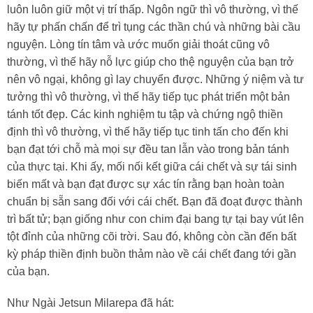
luôn luôn giữ một vị trí thấp. Ngôn ngữ thì vô thường, vì thế
hãy tự phấn chấn để trì tụng các thần chú và những bài cầu
nguyện. Lòng tín tâm và ước muốn giải thoát cũng vô
thường, vì thế hãy nỗ lực giúp cho thệ nguyện của bạn trở
nên vô ngại, không gì lay chuyển được. Những ý niệm và tư
tưởng thì vô thường, vì thế hãy tiếp tục phát triển một bản
tánh tốt đẹp. Các kinh nghiệm tu tập và chứng ngộ thiền
định thì vô thường, vì thế hãy tiếp tục tinh tấn cho đến khi
bạn đạt tới chỗ mà mọi sự đều tan lẫn vào trong bản tánh
của thực tại. Khi ấy, mối nối kết giữa cái chết và sự tái sinh
biến mất và bạn đạt được sự xác tín rằng bạn hoàn toàn
chuẩn bị sẵn sang đối với cái chết. Bạn đã đoạt được thành
trì bất tử; bạn giống như con chim đại bang tự tại bay vút lên
tột đỉnh của những cõi trời. Sau đó, không còn cần đến bất
kỳ pháp thiền định buồn thảm nào về cái chết đang tới gần
của bạn.
Như Ngài Jetsun Milarepa đã hát: