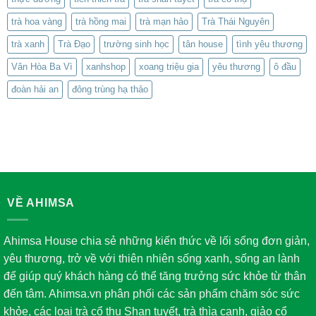
trà hoa vàng
trà hồng mai
trà mạn hảo
Trà Thái Nguyên
trà xanh
Trà Đạo
trường sinh học
tân house
tình yêu thương
Vân Hòa Ba Vì
xanhshop
xoang triệu gia
yêu thương
ô đầu
đoàn hải an
đông trùng hạ thảo
VỀ AHIMSA
Ahimsa House chia sẻ những kiến thức về lối sống đơn giản,
yêu thương, trở về với thiên nhiên sống xanh, sống an lành
để giúp quý khách hàng có thể tăng trưởng sức khỏe từ thân
đến tâm. Ahimsa.vn phân phối các sản phẩm chăm sóc sức
khỏe, các loại trà cổ thụ Shan tuyết, trà thìa canh, giảo cổ