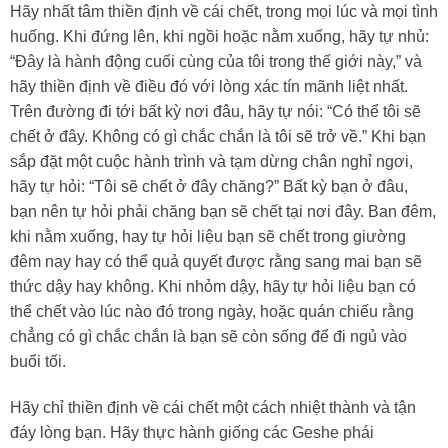
Hãy nhất tâm thiền định về cái chết, trong mọi lúc và mọi tình
huống. Khi đứng lên, khi ngồi hoặc nằm xuống, hãy tự nhủ:
“Đây là hành động cuối cùng của tôi trong thế giới này,” và
hãy thiền định về điều đó với lòng xác tín mãnh liệt nhất.
Trên đường đi tới bất kỳ nơi đâu, hãy tự nói: “Có thể tôi sẽ
chết ở đây. Không có gì chắc chắn là tôi sẽ trở về.” Khi bạn
sắp đặt một cuộc hành trình và tạm dừng chân nghỉ ngơi,
hãy tự hỏi: “Tôi sẽ chết ở đây chăng?” Bất kỳ bạn ở đâu,
bạn nên tự hỏi phải chăng bạn sẽ chết tại nơi đây. Ban đêm,
khi nằm xuống, hay tự hỏi liệu bạn sẽ chết trong giường
đêm nay hay có thể quả quyết được rằng sang mai bạn sẽ
thức dậy hay không. Khi nhỏm dậy, hãy tự hỏi liệu bạn có
thể chết vào lúc nào đó trong ngày, hoặc quán chiếu rằng
chẳng có gì chắc chắn là bạn sẽ còn sống để đi ngủ vào
buổi tối.
Hãy chỉ thiền định về cái chết một cách nhiệt thành và tận
đáy lòng bạn. Hãy thực hành giống các Geshe phái