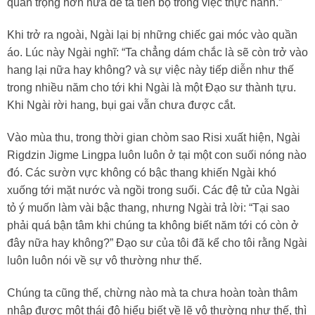
quan trọng hơn nữa để ta tiến bộ trong việc thực hành.”
Khi trở ra ngoài, Ngài lại bị những chiếc gai móc vào quần
áo. Lúc này Ngài nghĩ: “Ta chẳng dám chắc là sẽ còn trở vào
hang lại nữa hay không? và sự việc này tiếp diễn như thế
trong nhiều năm cho tới khi Ngài là một Đạo sư thành tựu.
Khi Ngài rời hang, bụi gai vẫn chưa được cắt.
Vào mùa thu, trong thời gian chòm sao Risi xuất hiện, Ngài
Rigdzin Jigme Lingpa luôn luôn ở tại một con suối nóng nào
đó. Các sườn vực không có bậc thang khiến Ngài khó
xuống tới mặt nước và ngồi trong suối. Các đệ tử của Ngài
tỏ ý muốn làm vài bậc thang, nhưng Ngài trả lời: “Tại sao
phải quá bận tâm khi chúng ta không biết năm tới có còn ở
đây nữa hay không?” Đạo sư của tôi đã kể cho tôi rằng Ngài
luôn luôn nói về sự vô thường như thế.
Chúng ta cũng thế, chừng nào mà ta chưa hoàn toàn thâm
nhập được một thái độ hiểu biết về lẽ vô thường như thế, thì