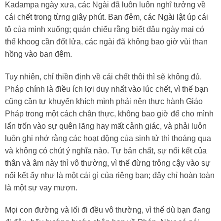
Kadampa ngày xưa, các Ngài đã luôn luôn nghĩ tưởng về
cái chết trong từng giây phút. Ban đêm, các Ngài lật úp cái
tô của mình xuống; quán chiếu rằng biết đâu ngày mai có
thể khoog cần đốt lửa, các ngài đã không bao giờ vùi than
hồng vào ban đêm.
Tuy nhiên, chỉ thiền định về cái chết thôi thì sẽ không đủ.
Pháp chính là điều ích lợi duy nhất vào lúc chết, vì thế bạn
cũng cần tự khuyến khích mình phải nên thực hành Giáo
Pháp trong một cách chân thực, không bao giờ để cho mình
lẩn trốn vào sự quên lãng hay mất cảnh giác, và phải luôn
luôn ghi nhớ rằng các hoạt động của sinh tử thì thoáng qua
và không có chút ý nghĩa nào. Tự bản chất, sự nối kết của
thân và âm này thì vô thường, vì thế đừng trông cậy vào sự
nối kết ấy như là một cái gì của riêng bạn; đây chỉ hoàn toàn
là một sự vay mượn.
Mọi con đường và lối đi đều vô thường, vì thế dù bạn đang