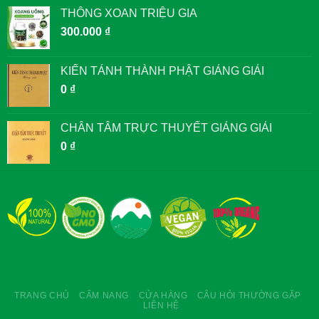
THÔNG XOAN TRIỆU GIA
300.000
₫
KIẾN TÁNH THÀNH PHẬT GIẢNG GIẢI
0
₫
CHÂN TÂM TRỰC THUYẾT GIẢNG GIẢI
0
₫
TRANG CHỦ
CẨM NANG
CỬA HÀNG
CÂU HỎI THƯỜNG GẶP
LIÊN HỆ