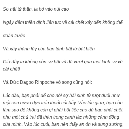
Sợ hãi tử thần, ta bỏ vào núi cao
Ngày đêm thiền định liên tục về cái chết xảy đến không thể
đoán trước
Và xây thành lũy của bản tánh bất tử bất biến
Giờ đây ta không còn sợ hãi và đã vượt qua mọi kinh sợ về
cái chết!
Và Đức Dagpo Rinpoche vô song cũng nói:
Lúc đầu, bạn phải để cho nỗi sợ hãi sinh tử rượt đuổi như
một con hươu đực trốn thoát cái bẫy. Vào lúc giữa, bạn cần
làm sao để không còn gì phải hối tiếc cho dù bạn phải chết,
như một chủ trại đã thận trọng canh tác những cánh đồng
của mình. Vào lúc cuối, bạn nên thấy an ổn và sung sướng,