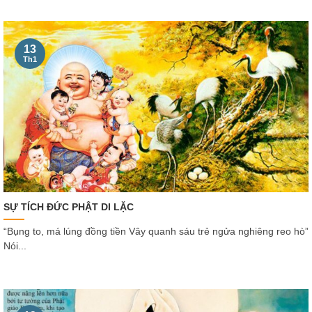
13
Th1
SỰ TÍCH ĐỨC PHẬT DI LẶC
“Bụng to, má lúng đồng tiền Vây quanh sáu trẻ ngửa nghiêng reo hò”
Nói...