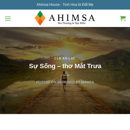
Skip
Ahimsa House - Tinh Hoa từ Đất Mẹ
to
content
CLB AN LẠC
Sự Sống – thơ Mắt Trưa
POSTED ON
06/09/2023
BY
AHIMSA