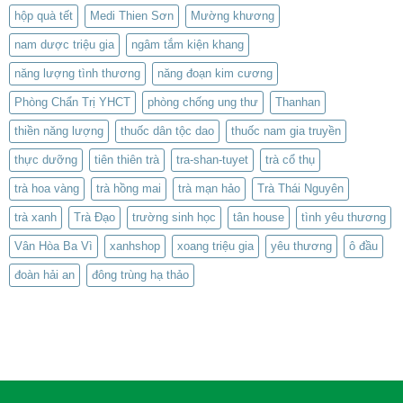
hộp quà tết
Medi Thien Sơn
Mường khương
nam dược triệu gia
ngâm tắm kiện khang
năng lượng tình thương
năng đoạn kim cương
Phòng Chẩn Trị YHCT
phòng chống ung thư
Thanhan
thiền năng lượng
thuốc dân tộc dao
thuốc nam gia truyền
thực dưỡng
tiên thiên trà
tra-shan-tuyet
trà cổ thụ
trà hoa vàng
trà hồng mai
trà mạn hảo
Trà Thái Nguyên
trà xanh
Trà Đạo
trường sinh học
tân house
tình yêu thương
Vân Hòa Ba Vì
xanhshop
xoang triệu gia
yêu thương
ô đầu
đoàn hải an
đông trùng hạ thảo