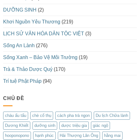
DƯỠNG SINH
(2)
Khơi Nguồn Yêu Thương
(219)
LỊCH SỬ VĂN HÓA DÂN TỘC VIỆT
(3)
Sống An Lành
(276)
Sống Xanh – Bảo Vệ Môi Trường
(19)
Trà & Thảo Dược Quý
(170)
Trí tuệ Phật Pháp
(94)
CHỦ ĐỀ
cháu ấu tẩu
chè cổ thụ
cách pha trà ngon
Du lịch Chữa lành
Dương Khiết
dưỡng sinh
dược triệu gia
giác ngộ
hooponopono
hạnh phúc
Hải Thượng Lãn Ông
hằng mai