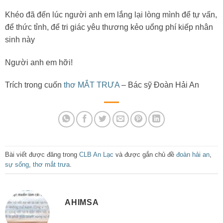
Khéo đã đến lúc người anh em lắng lại lòng mình để tự vấn,
để thức tỉnh, để tri giác yêu thương kẻo uổng phí kiếp nhân
sinh này
Người anh em hỡi!
Trích trong cuốn
thơ MẮT TRƯA
– Bác sỹ Đoàn Hải An
Bài viết được đăng trong
CLB An Lạc
và được gắn chủ đề
đoàn hải an
,
sự sống
,
thơ mắt trưa
.
AHIMSA