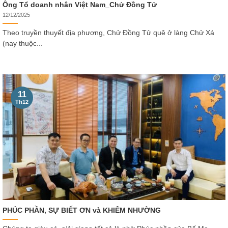
Ông Tổ doanh nhân Việt Nam_Chử Đồng Tử
12/12/2025
Theo truyền thuyết địa phương, Chử Đồng Tử quê ở làng Chử Xá
(nay thuộc...
11
Th12
PHÚC PHẦN, SỰ BIẾT ƠN và KHIÊM NHƯỜNG