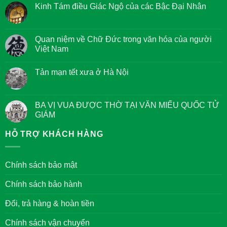
Kinh Tám điều Giác Ngộ của các Bậc Đại Nhân
Không
có
bình
luận
Quan niệm về Chữ Đức trong văn hóa của người
ở
Việt Nam
Kinh
Tám
Không
điều
có
Giác
Tản mạn tết xưa ở Hà Nội
bình
Ngộ
luận
của
Không
ở
các
có
Quan
Bậc
bình
niệm
Đại
luận
BA VỊ VUA ĐƯỢC THỜ TẠI VĂN MIẾU QUỐC TỬ
về
Nhân
ở
Chữ
GIÁM
Tản
Đức
mạn
trong
Không
tết
văn
có
HỖ TRỢ KHÁCH HÀNG
xưa
hóa
bình
ở
của
luận
Hà
người
ở
Nội
Việt
BA
Chính sách bảo mật
Nam
VỊ
VUA
ĐƯỢC
Chính sách bảo hành
THỜ
TẠI
VĂN
Đổi, trả hàng & hoàn tiền
MIẾU
QUỐC
TỬ
Chính sách vận chuyển
GIÁM