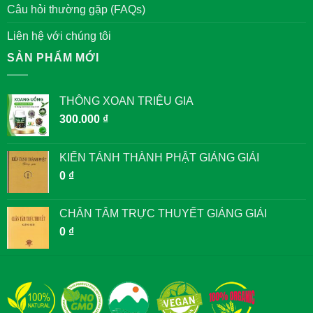
Câu hỏi thường gặp (FAQs)
Liên hệ với chúng tôi
SẢN PHẨM MỚI
THÔNG XOAN TRIỆU GIA
300.000
₫
KIẾN TÁNH THÀNH PHẬT GIẢNG GIẢI
0
₫
CHÂN TÂM TRỰC THUYẾT GIẢNG GIẢI
0
₫