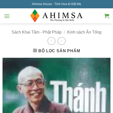
Skip
Ahimsa House - Tinh Hoa từ Đất Mẹ
to
content
Sách Khai Tâm - Phật Pháp
/
Kinh sách Ấn Tống
BỘ LỌC SẢN PHẨM