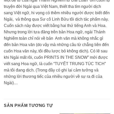
Một đệ tử của ngài Thánh Nghiêm từ Đài Loan ôm cuốn tự
truyện đời Ngài qua Việt Nam, thiết tha tìm người dịch
sang Việt ngữ, hi vọng có thêm nhiều người được biết đến
Ngài, và thông qua Sư cô Linh Bửu tôi dịch tác phẩm này.
Cuổn sách này được viết bằng hai thứ tiếng Anh và Hoa.
Nhưng trong lời tựa đăng trên bản Hoa ngữ, ngài Thánh
Nghiêm toàn chỉ nói về bản Anh văn mà không nhắc gì
đến bản Hoa văn (do vậy mà những câu từ chẳng liên đến
cuốn Hoa văn này, tôi đều lược bỏ không dịch). Có lẽ sau
khi Ngài mất rồi, cuốn PRINTS IN THE SNOW” mới được
viết sang Hoa ngữ, là cuốn “TUYẾT TRUNG TÚC TICH”
mà tôi đang dịch. (Trong đây có ghi lại cảm tưởng và
những lời thương tiếc của nhiều người về sự ra đi của
Ngài)…
SẢN PHẨM TƯƠNG TỰ