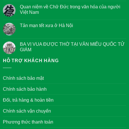
bình
luận
Quan niệm về Chữ Đức trong văn hóa của người
ở
Việt Nam
Kinh
Tám
Không
điều
có
Giác
Tản mạn tết xưa ở Hà Nội
bình
Ngộ
luận
của
Không
ở
các
có
Quan
Bậc
bình
niệm
Đại
luận
BA VỊ VUA ĐƯỢC THỜ TẠI VĂN MIẾU QUỐC TỬ
về
Nhân
ở
Chữ
GIÁM
Tản
Đức
mạn
trong
Không
tết
văn
có
HỖ TRỢ KHÁCH HÀNG
xưa
hóa
bình
ở
của
luận
Hà
người
ở
Nội
Việt
BA
Chính sách bảo mật
Nam
VỊ
VUA
ĐƯỢC
Chính sách bảo hành
THỜ
TẠI
VĂN
Đổi, trả hàng & hoàn tiền
MIẾU
QUỐC
TỬ
Chính sách vận chuyển
GIÁM
Phương thức thanh toán