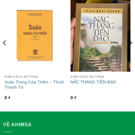
KINH SÁCH ẤN TỐNG
KINH SÁCH ẤN TỐNG
Xuân Trong Cửa Thiền – Thích
NẤC THANG TIẾN ĐẠO
Thanh Từ
0
₫
0
₫
VỀ AHIMSA