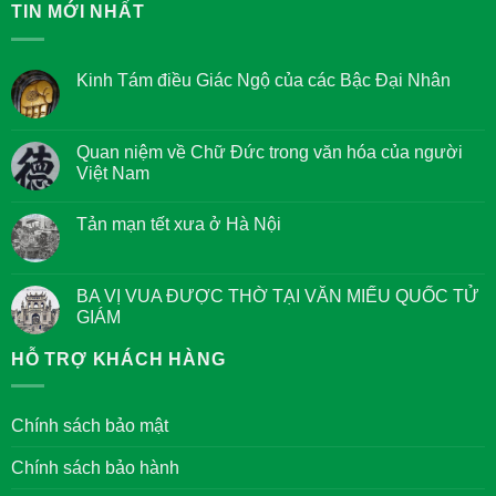
TIN MỚI NHẤT
Kinh Tám điều Giác Ngộ của các Bậc Đại Nhân
Không
có
bình
luận
Quan niệm về Chữ Đức trong văn hóa của người
ở
Việt Nam
Kinh
Tám
Không
điều
có
Giác
Tản mạn tết xưa ở Hà Nội
bình
Ngộ
luận
của
Không
ở
các
có
Quan
Bậc
bình
niệm
Đại
luận
BA VỊ VUA ĐƯỢC THỜ TẠI VĂN MIẾU QUỐC TỬ
về
Nhân
ở
Chữ
GIÁM
Tản
Đức
mạn
trong
Không
tết
văn
có
HỖ TRỢ KHÁCH HÀNG
xưa
hóa
bình
ở
của
luận
Hà
người
ở
Nội
Việt
BA
Chính sách bảo mật
Nam
VỊ
VUA
ĐƯỢC
Chính sách bảo hành
THỜ
TẠI