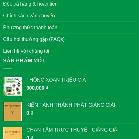
VĂN
Đổi, trả hàng & hoàn tiền
MIẾU
QUỐC
TỬ
Chính sách vận chuyển
GIÁM
Phương thức thanh toán
Câu hỏi thường gặp (FAQs)
Liên hệ với chúng tôi
SẢN PHẨM MỚI
THÔNG XOAN TRIỆU GIA
300.000
₫
KIẾN TÁNH THÀNH PHẬT GIẢNG GIẢI
0
₫
CHÂN TÂM TRỰC THUYẾT GIẢNG GIẢI
0
₫