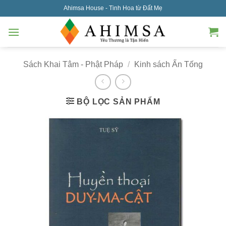
Skip
Ahimsa House - Tinh Hoa từ Đất Mẹ
to
content
Sách Khai Tâm - Phật Pháp
/
Kinh sách Ấn Tống
BỘ LỌC SẢN PHẨM