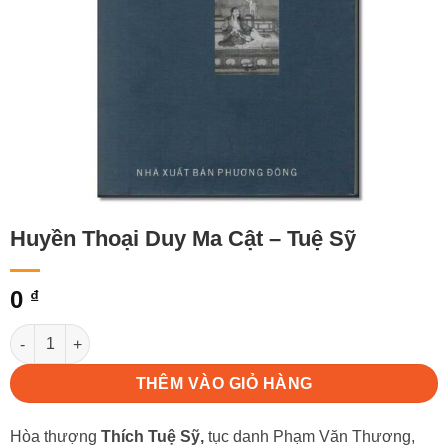
Huyền Thoại Duy Ma Cật – Tuệ Sỹ
0
₫
Huyền Thoại Duy Ma Cật - Tuệ Sỹ số lượng
THÊM VÀO GIỎ HÀNG
Hòa thượng
Thích Tuệ Sỹ,
tục danh Phạm Văn Thương,