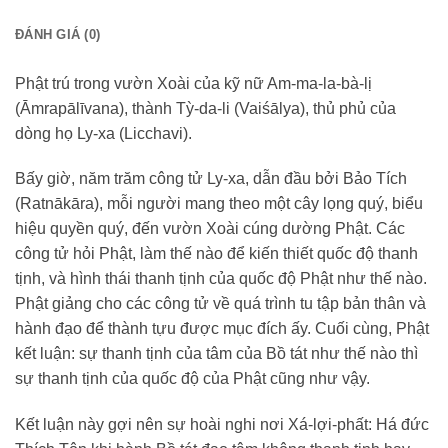
ĐÁNH GIÁ (0)
Phật trú trong vườn Xoài của kỹ nữ Am-ma-la-bà-lị
(Āmrapālīvana), thành Tỳ-da-li (Vaiśālya), thủ phủ của
dòng họ Ly-xa (Licchavi).
Bấy giờ, năm trăm công tử Ly-xa, dẫn đầu bởi Bảo Tích
(Ratnākāra), mỗi người mang theo một cây lọng quý, biểu
hiệu quyền quý, đến vườn Xoài cúng dường Phật. Các
công tử hỏi Phật, làm thế nào để kiến thiết quốc độ thanh
tịnh, và hình thái thanh tịnh của quốc độ Phật như thế nào.
Phật giảng cho các công tử về quá trình tu tập bản thân và
hành đạo để thành tựu được mục đích ấy. Cuối cùng, Phật
kết luận: sự thanh tịnh của tâm của Bồ tát như thế nào thì
sự thanh tịnh của quốc độ của Phật cũng như vậy.
Kết luận này gợi nên sự hoài nghi nơi Xá-lợi-phất: Há đức