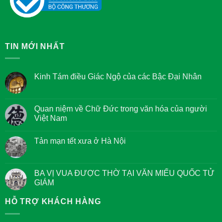
TIN MỚI NHẤT
Kinh Tám điều Giác Ngộ của các Bậc Đại Nhân
Không
có
bình
luận
Quan niệm về Chữ Đức trong văn hóa của người
ở
Việt Nam
Kinh
Tám
Không
điều
có
Giác
Tản mạn tết xưa ở Hà Nội
bình
Ngộ
luận
của
Không
ở
các
có
Quan
Bậc
bình
niệm
Đại
luận
BA VỊ VUA ĐƯỢC THỜ TẠI VĂN MIẾU QUỐC TỬ
về
Nhân
ở
Chữ
GIÁM
Tản
Đức
mạn
trong
Không
tết
văn
có
HỖ TRỢ KHÁCH HÀNG
xưa
hóa
bình
ở
của
luận
Hà
người
ở
Nội