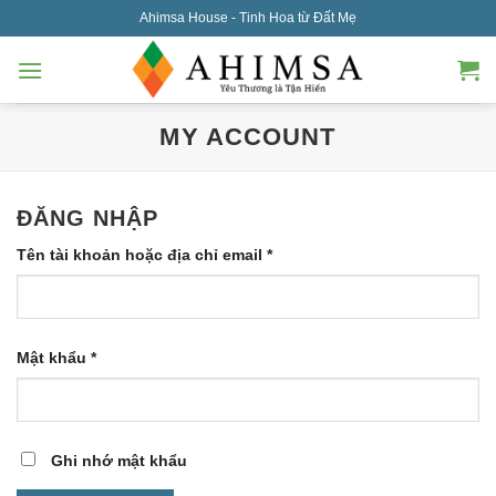
Skip
Ahimsa House - Tinh Hoa từ Đất Mẹ
to
content
MY ACCOUNT
ĐĂNG NHẬP
Bắt
Tên tài khoản hoặc địa chỉ email
*
buộc
Bắt
Mật khẩu
*
buộc
Ghi nhớ mật khẩu