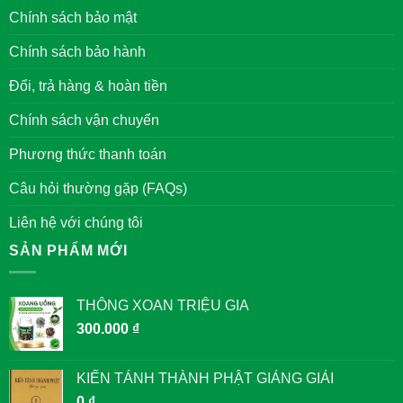
Việt
BA
Chính sách bảo mật
Nam
VỊ
VUA
ĐƯỢC
Chính sách bảo hành
THỜ
TẠI
VĂN
Đổi, trả hàng & hoàn tiền
MIẾU
QUỐC
TỬ
Chính sách vận chuyển
GIÁM
Phương thức thanh toán
Câu hỏi thường gặp (FAQs)
Liên hệ với chúng tôi
SẢN PHẨM MỚI
THÔNG XOAN TRIỆU GIA
300.000
₫
KIẾN TÁNH THÀNH PHẬT GIẢNG GIẢI
0
₫