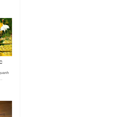
C
 quanh
..