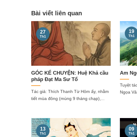
Bài viết liên quan
19
27
Th1
Th1
GÓC KỂ CHUYỆN: Huệ Khả cầu
Am Ngo
pháp Đạt Ma Sư Tổ
Tuyệt tá
Tác giả: Thích Thanh Từ Hôm ấy, nhằm
Ngọa Vân
tiết mùa đông (mùng 9 tháng chạp),...
13
09
Th1
Th1