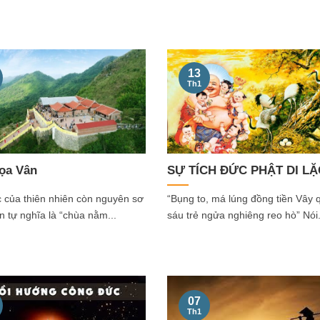
13
Th1
̣a Vân
SỰ TÍCH ĐỨC PHẬT DI LẶ
c của thiên nhiên còn nguyên sơ
“Bụng to, má lúng đồng tiền Vây
 tự nghĩa là “chùa nằm...
sáu trẻ ngửa nghiêng reo hò” Nói.
07
Th1