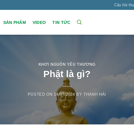
Câu hỏi th
SẢN PHẨM
VIDEO
TIN TỨC
KHƠI NGUỒN YÊU THƯƠNG
Phật là gì?
POSTED ON
14/07/2024
BY
THANH HẢI