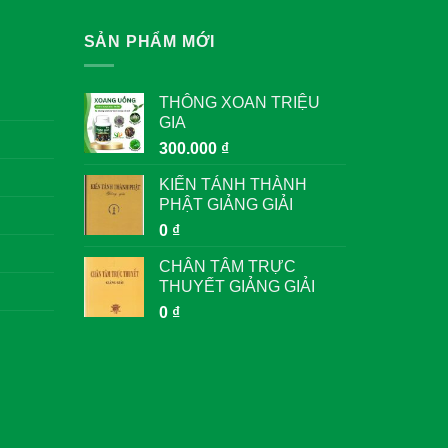
SẢN PHẨM MỚI
THÔNG XOAN TRIỆU
GIA
300.000
₫
KIẾN TÁNH THÀNH
PHẬT GIẢNG GIẢI
0
₫
CHÂN TÂM TRỰC
THUYẾT GIẢNG GIẢI
0
₫