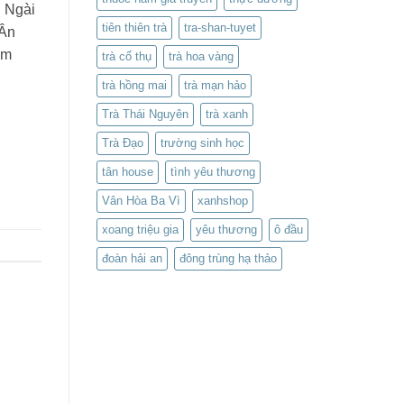
, Ngài
tiên thiên trà
tra-shan-tuyet
 Ân
âm
trà cổ thụ
trà hoa vàng
trà hồng mai
trà mạn hảo
Trà Thái Nguyên
trà xanh
Trà Đạo
trường sinh học
tân house
tình yêu thương
Vân Hòa Ba Vì
xanhshop
xoang triệu gia
yêu thương
ô đầu
đoàn hải an
đông trùng hạ thảo