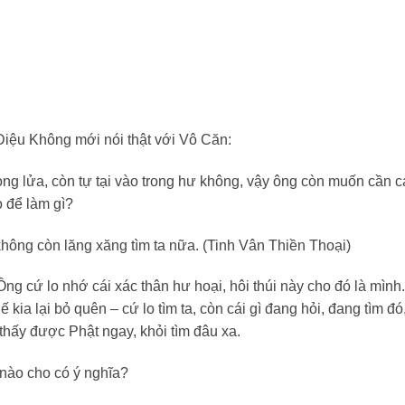
Diệu Không mới nói thật với Vô Căn:
ng lửa, còn tự tại vào trong hư không, vậy ông còn muốn cần c
o để làm gì?
không còn lăng xăng tìm ta nữa. (Tinh Vân Thiền Thoại)
 cứ lo nhớ cái xác thân hư hoại, hôi thúi này cho đó là mình
ế kia lại bỏ quên – cứ lo tìm ta, còn cái gì đang hỏi, đang tìm đó
thấy được Phật ngay, khỏi tìm đâu xa.
ế nào cho có ý nghĩa?