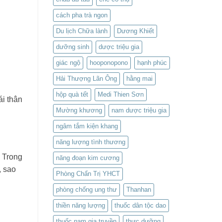
cách pha trà ngon
Du lịch Chữa lành
Dương Khiết
dưỡng sinh
dược triệu gia
giác ngộ
hooponopono
hạnh phúc
Hải Thượng Lãn Ông
hằng mai
hộp quà tết
Medi Thien Sơn
ái thân
Mường khương
nam dược triệu gia
ngâm tắm kiện khang
năng lượng tình thương
. Trong
năng đoạn kim cương
, sao
Phòng Chẩn Trị YHCT
phòng chống ung thư
Thanhan
thiền năng lượng
thuốc dân tộc dao
thuốc nam gia truyền
thực dưỡng