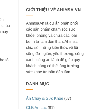
GIỚI THIỆU VỀ AHIMSA.VN
bèn
Ahimsa.vn là dự án phân phối
g chùa
các sản phẩm chăm sóc sức
n này
khỏe, phòng và chữa các loại
bệnh từ tâm đến thân. Ahimsa
chia sẻ những kiến thức về lối
sống đơn giản, yêu thương, sống
xanh, sống an lành để giúp quý
ho tôi
khách hàng có thể tăng trưởng
sức khỏe từ thân đến tâm.
DANH MỤC
Ăn Chay & Sức Khỏe
(37)
CLB An Lạc
(81)