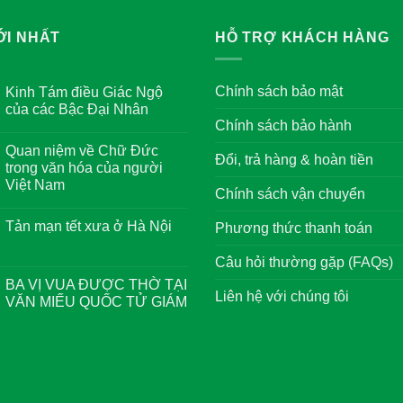
ỚI NHẤT
HỖ TRỢ KHÁCH HÀNG
Chính sách bảo mật
Kinh Tám điều Giác Ngộ
của các Bậc Đại Nhân
Chính sách bảo hành
Không
có
Quan niệm về Chữ Đức
bình
Đổi, trả hàng & hoàn tiền
luận
trong văn hóa của người
ở
Việt Nam
Kinh
Chính sách vận chuyển
Tám
Không
điều
có
Giác
Tản mạn tết xưa ở Hà Nội
Phương thức thanh toán
bình
Ngộ
luận
của
Không
ở
các
có
Câu hỏi thường gặp (FAQs)
Quan
Bậc
bình
niệm
Đại
luận
BA VỊ VUA ĐƯỢC THỜ TẠI
về
Nhân
ở
Liên hệ với chúng tôi
Chữ
VĂN MIẾU QUỐC TỬ GIÁM
Tản
Đức
mạn
trong
Không
tết
văn
có
xưa
hóa
bình
ở
của
luận
Hà
người
ở
Nội
Việt
BA
Nam
VỊ
VUA