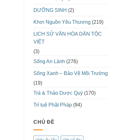
DƯỠNG SINH
(2)
Khơi Nguồn Yêu Thương
(219)
LỊCH SỬ VĂN HÓA DÂN TỘC
VIỆT
(3)
Sống An Lành
(276)
Sống Xanh – Bảo Vệ Môi Trường
(19)
Trà & Thảo Dược Quý
(170)
Trí tuệ Phật Pháp
(94)
CHỦ ĐỀ
cháu ấu tẩu
chè cổ thụ