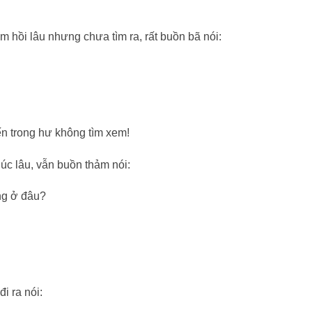
ếm hồi lâu nhưng chưa tìm ra, rất buồn bã nói:
ến trong hư không tìm xem!
 lúc lâu, vẫn buồn thảm nói:
ng ở đâu?
i ra nói: