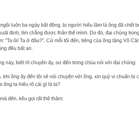
 ngồi luôn ba ngày bất động, bị người hiểu lầm là ông đã chết 
uất định, tìm chẳng được thân thể mình. Do đó, đại chúng tron
m: “Ta ôi! Ta ở đâu?”. Cứ mỗi tối đến, tiếng của ông tăng Vô Că
úng đều bất an.
 này, biết rõ chuyện ấy, sư đến trong chùa nói với đại chúng:
khi ông ấy đến tôi sẽ nói chuyện với ông, xin quý vị chuẩn bị c
 ông ta hiểu rõ cái gì là ta?
mà đến, kêu gọi rất thê thảm: