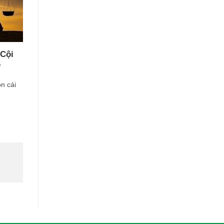
Cội
ẻ
n cái