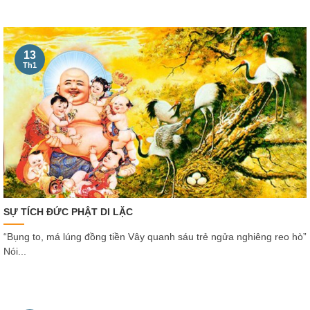
13
Th1
SỰ TÍCH ĐỨC PHẬT DI LẶC
“Bụng to, má lúng đồng tiền Vây quanh sáu trẻ ngửa nghiêng reo hò”
Nói...