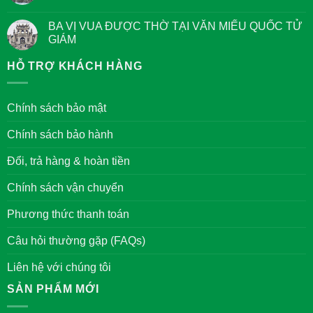
các
có
Quan
Bậc
bình
niệm
Đại
luận
BA VỊ VUA ĐƯỢC THỜ TẠI VĂN MIẾU QUỐC TỬ
về
Nhân
ở
Chữ
GIÁM
Tản
Đức
mạn
trong
Không
tết
văn
có
HỖ TRỢ KHÁCH HÀNG
xưa
hóa
bình
ở
của
luận
Hà
người
ở
Nội
Việt
BA
Chính sách bảo mật
Nam
VỊ
VUA
ĐƯỢC
Chính sách bảo hành
THỜ
TẠI
VĂN
Đổi, trả hàng & hoàn tiền
MIẾU
QUỐC
TỬ
Chính sách vận chuyển
GIÁM
Phương thức thanh toán
Câu hỏi thường gặp (FAQs)
Liên hệ với chúng tôi
SẢN PHẨM MỚI