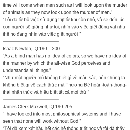
time will come when men such as I will look upon the murder
of animals as they now look upon the murder of men.”
“Tôi đã từ bỏ việc sử dụng thịt từ khi còn nhỏ, và sẽ đến lúc
con người sẽ giống như tôi, nhìn vào việc giết động vật như
thể họ đang nhìn vào việc giết người.”
————————————
Isaac Newton, IQ 190 – 200
“As a blind man has no idea of colors, so we have no idea of
the manner by which the all-wise God perceives and
understands all things.”
“Như một người mù không biết gì về màu sắc, nên chúng ta
không biết gì về cách thức mà Thượng Đế hoàn-toàn-thông-
thái nhận thức và hiểu biết tất cả mọi thứ.”
————————————
James Clerk Maxwell, IQ 190-205
“I have looked into most philosophical systems and l have
seen that none will work without God.”
“Tôi đã xem xét hầu hết các hệ thống triết học và tôi đã thấy