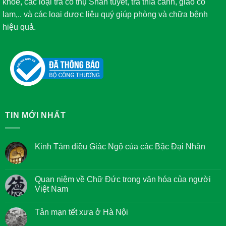
khỏe, các loại trà cổ thụ Shan tuyết, trà thìa canh, giảo cổ
lam,.. và các loại dược liệu quý giúp phòng và chữa bệnh
hiệu quả.
TIN MỚI NHẤT
Kinh Tám điều Giác Ngộ của các Bậc Đại Nhân
Không
có
bình
luận
Quan niệm về Chữ Đức trong văn hóa của người
ở
Việt Nam
Kinh
Tám
Không
điều
có
Giác
Tản mạn tết xưa ở Hà Nội
bình
Ngộ
luận
của
Không
ở