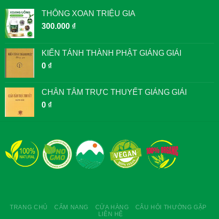
THÔNG XOAN TRIỆU GIA
300.000
₫
KIẾN TÁNH THÀNH PHẬT GIẢNG GIẢI
0
₫
CHÂN TÂM TRỰC THUYẾT GIẢNG GIẢI
0
₫
TRANG CHỦ
CẨM NANG
CỬA HÀNG
CÂU HỎI THƯỜNG GẶP
LIÊN HỆ