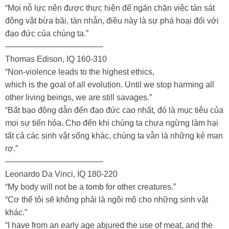
“Mọi nỗ lực nên được thực hiện để ngăn chặn việc tàn sát
động vật bừa bãi, tàn nhẫn, điều này là sự phá hoại đối với
đạo đức của chúng ta.”
————————————
Thomas Edison, IQ 160-310
“Non-violence leads to the highest ethics,
which is the goal of all evolution. Until we stop harming all
other living beings, we are still savages.”
“Bất bạo động dẫn đến đạo đức cao nhất, đó là mục tiêu của
mọi sự tiến hóa. Cho đến khi chúng ta chưa ngừng làm hại
tất cả các sinh vật sống khác, chúng ta vẫn là những kẻ man
rợ.”
————————————
Leonardo Da Vinci, IQ 180-220
“My body will not be a tomb for other creatures.”
“Cơ thể tôi sẽ không phải là ngôi mộ cho những sinh vật
khác.”
“I have from an early age abjured the use of meat, and the