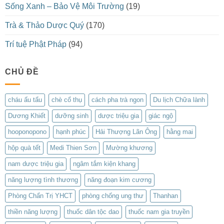
Sống Xanh – Bảo Vệ Môi Trường
(19)
Trà & Thảo Dược Quý
(170)
Trí tuệ Phật Pháp
(94)
CHỦ ĐỀ
cháu ấu tẩu
chè cổ thụ
cách pha trà ngon
Du lịch Chữa lành
Dương Khiết
dưỡng sinh
dược triệu gia
giác ngộ
hooponopono
hạnh phúc
Hải Thượng Lãn Ông
hằng mai
hộp quà tết
Medi Thien Sơn
Mường khương
nam dược triệu gia
ngâm tắm kiện khang
năng lượng tình thương
năng đoạn kim cương
Phòng Chẩn Trị YHCT
phòng chống ung thư
Thanhan
thiền năng lượng
thuốc dân tộc dao
thuốc nam gia truyền