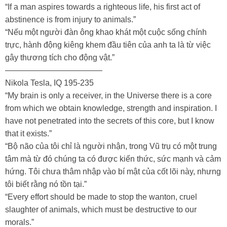
“If a man aspires towards a righteous life, his first act of
abstinence is from injury to animals.”
“Nếu một người đàn ông khao khát một cuộc sống chính
trực, hành động kiêng khem đầu tiên của anh ta là từ việc
gây thương tích cho động vật.”
————————————
Nikola Tesla, IQ 195-235
“My brain is only a receiver, in the Universe there is a core
from which we obtain knowledge, strength and inspiration. I
have not penetrated into the secrets of this core, but I know
that it exists.”
“Bộ não của tôi chỉ là người nhận, trong Vũ trụ có một trung
tâm mà từ đó chúng ta có được kiến thức, sức mạnh và cảm
hứng. Tôi chưa thâm nhập vào bí mật của cốt lõi này, nhưng
tôi biết rằng nó tồn tại.”
“Every effort should be made to stop the wanton, cruel
slaughter of animals, which must be destructive to our
morals.”