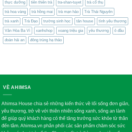
thực dưỡng
tiên thiên trà
tra-shan-tuyet
trà cổ thụ
trà hoa vàng
trà hồng mai
trà mạn hảo
Trà Thái Nguyên
trà xanh
Trà Đạo
trường sinh học
tân house
tình yêu thương
Vân Hòa Ba Vì
xanhshop
xoang triệu gia
yêu thương
ô đầu
đoàn hải an
đông trùng hạ thảo
VỀ AHIMSA
Ahimsa House chia sẻ những kiến thức về lối sống đơn giản,
yêu thương, trở về với thiên nhiên sống xanh, sống an lành
để giúp quý khách hàng có thể tăng trưởng sức khỏe từ thân
đến tâm. Ahimsa.vn phân phối các sản phẩm chăm sóc sức