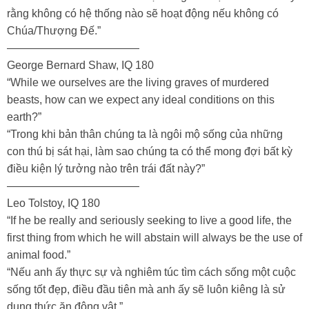
rằng không có hệ thống nào sẽ hoạt động nếu không có
Chúa/Thượng Đế.”
————————————
George Bernard Shaw, IQ 180
“While we ourselves are the living graves of murdered
beasts, how can we expect any ideal conditions on this
earth?”
“Trong khi bản thân chúng ta là ngôi mộ sống của những
con thú bị sát hại, làm sao chúng ta có thể mong đợi bất kỳ
điều kiện lý tưởng nào trên trái đất này?”
————————————
Leo Tolstoy, IQ 180
“If he be really and seriously seeking to live a good life, the
first thing from which he will abstain will always be the use of
animal food.”
“Nếu anh ấy thực sự và nghiêm túc tìm cách sống một cuộc
sống tốt đẹp, điều đầu tiên mà anh ấy sẽ luôn kiêng là sử
dụng thức ăn động vật.”