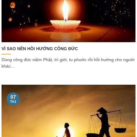
VÌ SAO NÊN HỒI HƯỚNG CÔNG ĐỨC
Dùng công đức niệm Phật, trì giới, tu phước rồi hồi hướng cho người
khác...
07
Th1