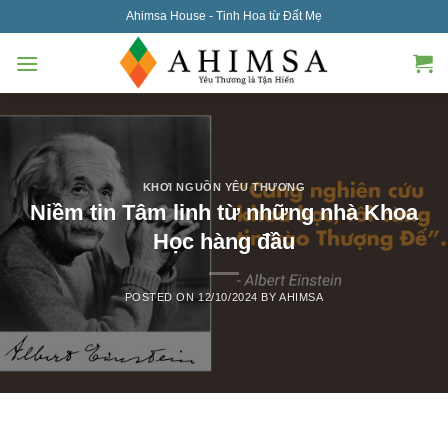
Skip
Ahimsa House - Tinh Hoa từ Đất Mẹ
to
content
KHƠI NGUỒN YÊU THƯƠNG
Niềm tin Tâm linh từ những nhà Khoa
Học hàng đầu
POSTED ON
12/10/2024
BY
AHIMSA