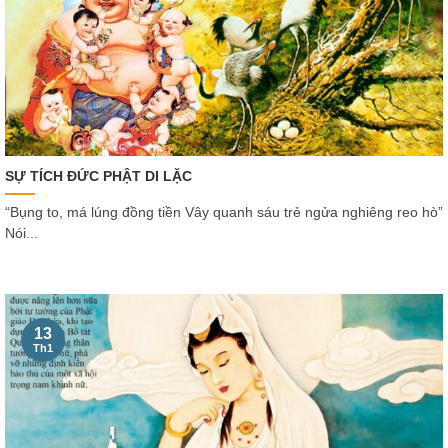
SỰ TÍCH ĐỨC PHẬT DI LẶC
“Bụng to, má lúng đồng tiền Vây quanh sáu trẻ ngửa nghiêng reo hò”
Nói...
13
Th1