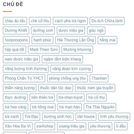
CHỦ ĐỀ
cháu ấu tẩu
chè cổ thụ
cách pha trà ngon
Du lịch Chữa lành
Dương Khiết
dưỡng sinh
dược triệu gia
giác ngộ
hooponopono
hạnh phúc
Hải Thượng Lãn Ông
hằng mai
hộp quà tết
Medi Thien Sơn
Mường khương
nam dược triệu gia
ngâm tắm kiện khang
năng lượng tình thương
năng đoạn kim cương
Phòng Chẩn Trị YHCT
phòng chống ung thư
Thanhan
thiền năng lượng
thuốc dân tộc dao
thuốc nam gia truyền
thực dưỡng
tiên thiên trà
tra-shan-tuyet
trà cổ thụ
trà hoa vàng
trà hồng mai
trà mạn hảo
Trà Thái Nguyên
trà xanh
Trà Đạo
trường sinh học
tân house
tình yêu thương
Vân Hòa Ba Vì
xanhshop
xoang triệu gia
yêu thương
ô đầu