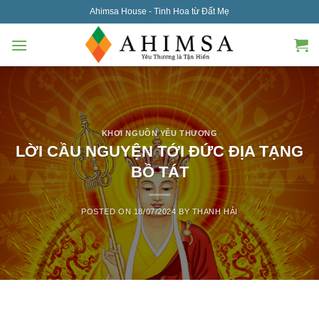
Skip
Ahimsa House - Tinh Hoa từ Đất Mẹ
to
content
KHƠI NGUỒN YÊU THƯƠNG
LỜI CẦU NGUYỆN TỚI ĐỨC ĐỊA TẠNG
BỒ TÁT
POSTED ON
18/07/2024
BY
THANH HẢI