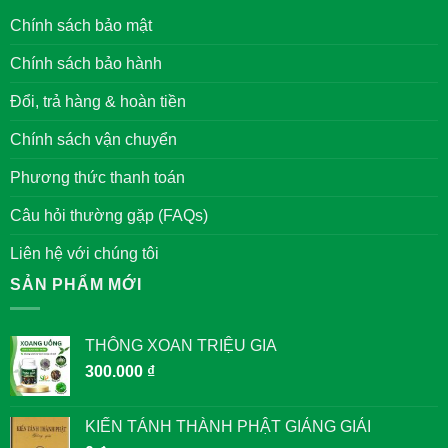
Nội
Việt
BA
Chính sách bảo mật
Nam
VỊ
VUA
ĐƯỢC
Chính sách bảo hành
THỜ
TẠI
VĂN
Đổi, trả hàng & hoàn tiền
MIẾU
QUỐC
TỬ
Chính sách vận chuyển
GIÁM
Phương thức thanh toán
Câu hỏi thường gặp (FAQs)
Liên hệ với chúng tôi
SẢN PHẨM MỚI
THÔNG XOAN TRIỆU GIA
300.000
₫
KIẾN TÁNH THÀNH PHẬT GIẢNG GIẢI