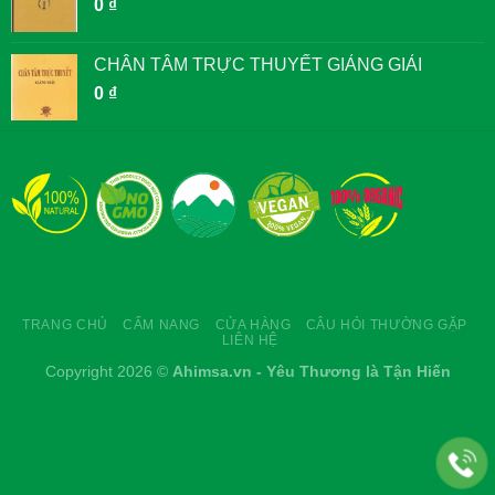
0
₫
CHÂN TÂM TRỰC THUYẾT GIẢNG GIẢI
0
₫
TRANG CHỦ
CẨM NANG
CỬA HÀNG
CÂU HỎI THƯỜNG GẶP
LIÊN HỆ
Copyright 2026 ©
Ahimsa.vn - Yêu Thương là Tận Hiến