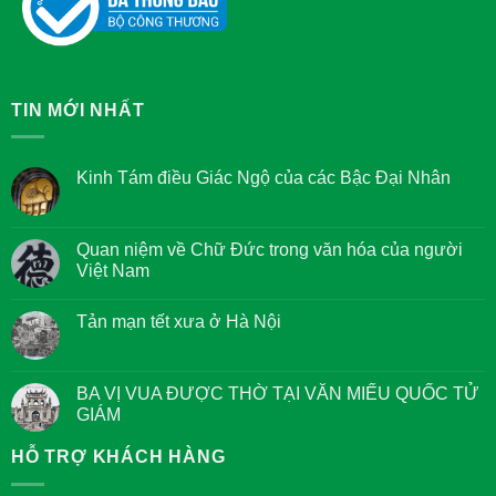
TIN MỚI NHẤT
Kinh Tám điều Giác Ngộ của các Bậc Đại Nhân
Không
có
bình
luận
Quan niệm về Chữ Đức trong văn hóa của người
ở
Việt Nam
Kinh
Tám
Không
điều
có
Giác
Tản mạn tết xưa ở Hà Nội
bình
Ngộ
luận
của
Không
ở
các
có
Quan
Bậc
bình
niệm
Đại
luận
BA VỊ VUA ĐƯỢC THỜ TẠI VĂN MIẾU QUỐC TỬ
về
Nhân
ở
Chữ
GIÁM
Tản
Đức
mạn
trong
Không
tết
văn
có
HỖ TRỢ KHÁCH HÀNG
xưa
hóa
bình
ở
của
luận
Hà
người
ở