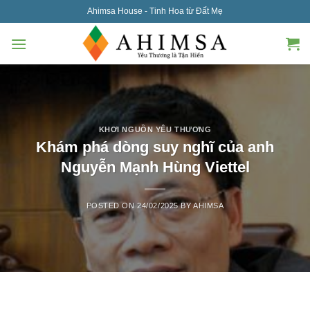
Skip
Ahimsa House - Tinh Hoa từ Đất Mẹ
to
content
KHƠI NGUỒN YÊU THƯƠNG
Khám phá dòng suy nghĩ của anh
Nguyễn Mạnh Hùng Viettel
POSTED ON
24/02/2025
BY
AHIMSA