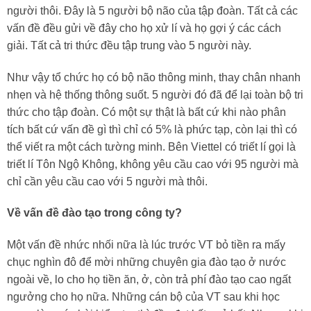
người thôi. Đây là 5 người bộ não của tập đoàn. Tất cả các
vấn đề đều gửi về đây cho họ xử lí và họ gợi ý các cách
giải. Tất cả tri thức đều tập trung vào 5 người này.
Như vậy tổ chức họ có bộ não thông minh, thay chân nhanh
nhẹn và hệ thống thông suốt. 5 người đó đã để lại toàn bộ tri
thức cho tập đoàn. Có một sự thật là bất cứ khi nào phân
tích bất cứ vấn đề gì thì chỉ có 5% là phức tạp, còn lại thì có
thể viết ra một cách tường minh. Bên Viettel có triết lí gọi là
triết lí Tôn Ngộ Không, không yêu cầu cao với 95 người mà
chỉ cần yêu cầu cao với 5 người mà thôi.
Về vấn đề đào tạo trong công ty?
Một vấn đề nhức nhối nữa là lúc trước VT bỏ tiền ra mấy
chục nghìn đô để mời những chuyên gia đào tạo ở nước
ngoài về, lo cho họ tiền ăn, ở, còn trả phí đào tạo cao ngất
ngưởng cho họ nữa. Những cán bộ của VT sau khi học