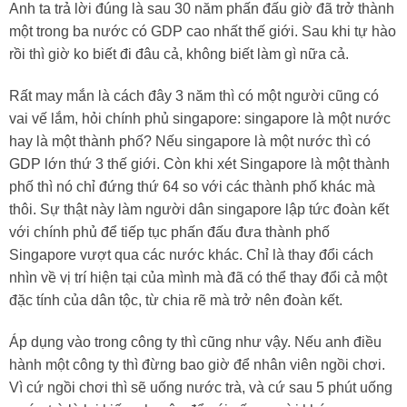
Anh ta trả lời đúng là sau 30 năm phấn đấu giờ đã trở thành
một trong ba nước có GDP cao nhất thế giới. Sau khi tự hào
rồi thì giờ ko biết đi đâu cả, không biết làm gì nữa cả.
Rất may mắn là cách đây 3 năm thì có một người cũng có
vai vế lắm, hỏi chính phủ singapore: singapore là một nước
hay là một thành phố? Nếu singapore là một nước thì có
GDP lớn thứ 3 thế giới. Còn khi xét Singapore là một thành
phố thì nó chỉ đứng thứ 64 so với các thành phố khác mà
thôi. Sự thật này làm người dân singapore lập tức đoàn kết
với chính phủ để tiếp tục phấn đấu đưa thành phố
Singapore vượt qua các nước khác. Chỉ là thay đổi cách
nhìn về vị trí hiện tại của mình mà đã có thể thay đổi cả một
đặc tính của dân tộc, từ chia rẽ mà trở nên đoàn kết.
Áp dụng vào trong công ty thì cũng như vậy. Nếu anh điều
hành một công ty thì đừng bao giờ để nhân viên ngồi chơi.
Vì cứ ngồi chơi thì sẽ uống nước trà, và cứ sau 5 phút uống