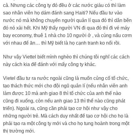
cả. Nhưng các công ty đó đều ở các nước giàu có thì làm
sao nhân viên họ dám đánh sang Haiti? Nếu đầu tư vào
nước nó mà không chuyển người quản lí qua đó thì dân bên
đó nó xài hết. Khi Mỹ thấy người VN đi qua đó thì đi vé máy
bay economy, thuê 1 nhà cho 10 người ở , và cùng nấu cơm
với nhau để ăn… thì Mỹ biết là họ cạnh tranh ko nổi rồi.
Như vậy Viettel biết mình nghèo thì chúng tôi nghĩ các cách
này cách kia để đánh với mấy công ty khác.
Vietel đầu tư ra nước ngoài cũng là muốn củng cố tổ chức,
tạo thách thức mới cho đội ngũ quản lí (nếu nhân viên anh
làm được 10 mà anh giao 8 thì tổ chức của anh thế nào
cũng đi xuống, còn nếu anh giao 13 thì thể nào cũng phát
triển). Ngoài ra, cũng cần phải tạo cơ hội như vậy cho
những người trẻ. Mà cách duy nhất để tạo cơ hội cho họ là
phải tạo ra một công ty mới và cho họ tung hoành trong một
thị trường mới.