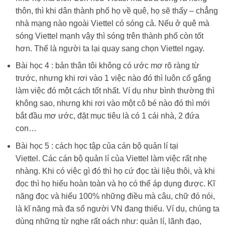
thôn, thì khi dân thành phố họ về quê, họ sẽ thấy – chẳng
nhà mạng nào ngoài Viettel có sóng cả. Nếu ở quê mà
sóng Viettel mạnh vậy thì sóng trên thành phố còn tốt
hơn. Thế là người ta lại quay sang chọn Viettel ngay.
Bài học 4 : bản thân tôi không có ước mơ rõ ràng từ
trước, nhưng khi rơi vào 1 việc nào đó thì luôn cố gắng
làm việc đó một cách tốt nhất. Ví dụ như bình thường thì
không sao, nhưng khi rơi vào một cô bé nào đó thì mới
bắt đầu mơ ước, đặt mục tiêu là có 1 cái nhà, 2 đứa
con…
Bài học 5 : cách học tập của cán bộ quản lí tại
Viettel. Các cán bộ quản lí của Viettel làm việc rất nhẹ
nhàng. Khi có việc gì đó thì họ cứ đọc tài liệu thôi, và khi
đọc thì họ hiểu hoàn toàn và họ có thể áp dụng được. Kĩ
năng đọc và hiểu 100% những điều mà câu, chữ đó nói,
là kĩ năng mà đa số người VN đang thiếu. Ví dụ, chúng ta
dùng những từ nghe rất oách như: quản lí, lãnh đạo,