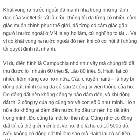
Khát vọng ra nước ngoài đã manh nha trong những lãnh
đạo của Viettel từ rất lâu rồi, chúng tôi đã từng có nhiều cảm
giác muốn chinh phục thế giới, đã từng có cảm giác gặp
người nước ngoài ở VN là sợ họ lắm, cứ nghĩ họ to tát… Và
vì có khát vọng ra nước ngoài đó nên khi có cơ hội thì chúng
tôi quyết định rất nhanh.
Ví dụ điển hình là Campuchia nhỏ như vậy mà chúng tôi đã
thu được lợi nhuận 60 triệu $, Lào 80 triệu $. Haiiti lại có
nhiều tiềm năng cao hơn nữa. Câu chuyện haiiti – là hay bị
động đất. mình sang đã có sẵn 2 công ty viễn thông của họ.
Do động đất nên không công ty nào dám đến, và khi động
đất thì 2 công ty của họ cũng trở về con số 0 như mình. Hơn
nữa do không ai dám đến nước họ đầu tư nên họ rất trân
trọng mình. Đó cũng là một lợi thế nữa. Cũng nhờ có động
đất thì cả thế giới mới biết về họ. thế là họ có 1tỉ 500tr đô.
Nếu không có động đất thì làm sao mà Haiiti lại có số tiền