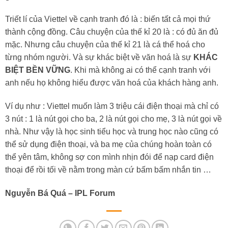
Triết lí của Viettel về cạnh tranh đó là : biến tất cả mọi thứ
thành cộng đồng. Câu chuyện của thế kỉ 20 là : có đủ ăn đủ
mặc. Nhưng câu chuyện của thế kỉ 21 là cá thể hoá cho
từng nhóm người. Và sự khác biệt về văn hoá là sự
KHÁC
BIỆT BỀN VỮNG
. Khi mà không ai có thể cạnh tranh với
anh nếu họ không hiểu được văn hoá của khách hàng anh.
Ví dụ như : Viettel muốn làm 3 triệu cái điện thoại mà chỉ có
3 nút : 1 là nút gọi cho ba, 2 là nút gọi cho mẹ, 3 là nút gọi về
nhà. Như vậy là học sinh tiểu học và trung học nào cũng có
thể sử dụng điện thoại, và ba mẹ của chúng hoàn toàn có
thể yên tâm, không sợ con mình nhịn đói để nạp card điện
thoại để rồi tối về nằm trong màn cứ bấm bấm nhắn tin …
Nguyễn Bá Quá – IPL Forum