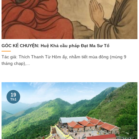
GÓC KỂ CHUYỆN: Huệ Khả cầu pháp Đạt Ma Sư Tổ
Tác giả: Thích Thanh Từ Hôm ấy, nhằm tiết mùa đông (mùng 9
tháng chạp),...
19
Th1