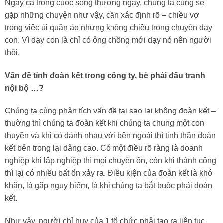
Ngay cả trong cuộc sống thường ngày, chúng ta cũng sẽ
gặp những chuyện như vậy, cần xác định rõ – chiều vợ
trong việc ủi quần áo nhưng không chiều trong chuyện dạy
con. Vì dạy con là chỉ có ông chồng mới dạy nó nên người
thôi.
Vấn đề tính đoàn kết trong công ty, bè phái đấu tranh
nội bộ …?
Chúng ta cùng phân tích vấn đề tại sao lại không đoàn kết –
thuờng thì chúng ta đoàn kết khi chúng ta chung một con
thuyền và khi có đánh nhau với bên ngoài thì tinh thần đoàn
kết bên trong lại dâng cao. Có một điều rõ ràng là doanh
nghiệp khi lập nghiệp thì mọi chuyện ổn, còn khi thành công
thì lại có nhiều bất ổn xảy ra. Điều kiện của đoàn kết là khó
khăn, là gặp nguy hiểm, là khi chúng ta bắt buộc phải đoàn
kết.
Như vậy, người chỉ huy của 1 tổ chức phải tạo ra liên tục