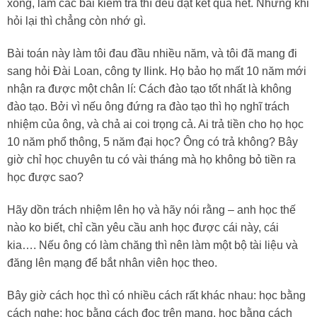
xong, làm các bài kiểm tra thì đều đạt kết quả hết. Nhưng khi
hỏi lại thì chẳng còn nhớ gì.
Bài toán này làm tôi đau đầu nhiều năm, và tôi đã mang đi
sang hỏi Đài Loan, công ty Ilink. Họ bảo họ mất 10 năm mới
nhận ra được một chân lí: Cách đào tạo tốt nhất là không
đào tạo. Bởi vì nếu ông đứng ra đào tạo thì họ nghĩ trách
nhiệm của ông, và chả ai coi trọng cả. Ai trả tiền cho họ học
10 năm phổ thông, 5 năm đại học? Ông có trả không? Bây
giờ chỉ học chuyên tu có vài tháng mà họ không bỏ tiền ra
học được sao?
Hãy dồn trách nhiệm lên họ và hãy nói rằng – anh học thế
nào ko biết, chỉ cần yêu cầu anh học được cái này, cái
kia…. Nếu ông có làm chăng thì nên làm một bộ tài liệu và
đăng lên mạng để bắt nhân viên học theo.
Bây giờ cách học thì có nhiều cách rất khác nhau: học bằng
cách nghe; học bằng cách đọc trên mạng, học bằng cách