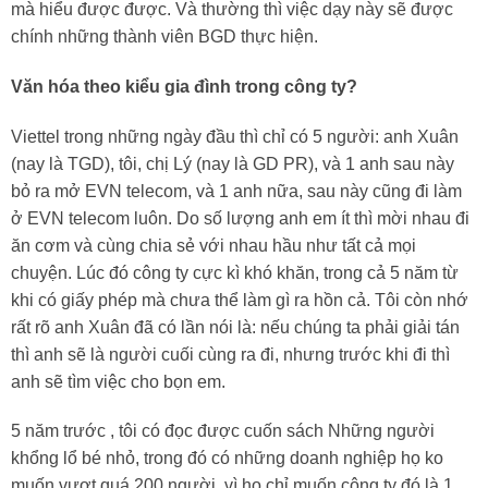
mà hiểu được được. Và thường thì việc dạy này sẽ được
chính những thành viên BGD thực hiện.
Văn hóa theo kiểu gia đình trong công ty?
Viettel trong những ngày đầu thì chỉ có 5 người: anh Xuân
(nay là TGD), tôi, chị Lý (nay là GD PR), và 1 anh sau này
bỏ ra mở EVN telecom, và 1 anh nữa, sau này cũng đi làm
ở EVN telecom luôn. Do số lượng anh em ít thì mời nhau đi
ăn cơm và cùng chia sẻ với nhau hầu như tất cả mọi
chuyện. Lúc đó công ty cực kì khó khăn, trong cả 5 năm từ
khi có giấy phép mà chưa thể làm gì ra hồn cả. Tôi còn nhớ
rất rõ anh Xuân đã có lần nói là: nếu chúng ta phải giải tán
thì anh sẽ là người cuối cùng ra đi, nhưng trước khi đi thì
anh sẽ tìm việc cho bọn em.
5 năm trước , tôi có đọc được cuốn sách Những người
khổng lổ bé nhỏ, trong đó có những doanh nghiệp họ ko
muốn vượt quá 200 người, vì họ chỉ muốn công ty đó là 1