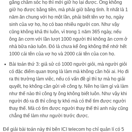
gắng chăm sóc họ thì mới giữ họ lại được. Ông không
giữ họ được bằng tiền, mà phải giữ bằng tình. Ít nhất là 1
năm ăn chung với họ một lần, phải biết tên vợ họ, ngày
sinh của vợ họ, họ có bao nhiêu người con. Như vậy
cũng không khả thi luôn, vì trong 1 năm 365 ngày, nếu
ông ăn cơm với lần lượt 1000 người thì không ăn cơm ở
nhà bữa nào luôn. Đó là chưa kể ông không thể nhớ hết
1000 cái tên của vợ họ và 2000 cái tên của con họ.
Bài toán thứ 3: giả sử có 1000 người giỏi, mà người giỏi
có đặc điểm quan trọng là làm mà không cần hỏi ai. Họ đi
ra thị trường làm việc, nếu có vấn đề gì thì tự mà họ giải
quyết, họ không cần gửi về công ty. Nên họ làm gì và làm
như thế nào thì công ty ông không biết luôn. Như vậy khi
người đó ra đi thì công ty khó mà có thể tìm được người
thay thế. Mà có tìm được người thay thế thì anh này cũng
chẳng thể làm như người trước được.
Để giải bài toán này thì bên ICI telecom họ chỉ quản lí có 5