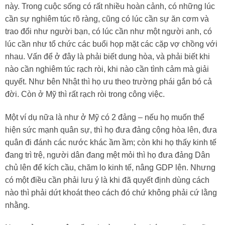
này. Trong cuộc sống có rất nhiều hoàn cảnh, có những lúc
cần sự nghiêm túc rõ ràng, cũng có lúc cần sự ăn cơm và
trao đổi như người bạn, có lúc cần như một người anh, có
lúc cần như tổ chức các buổi họp mặt các cặp vợ chồng với
nhau. Vấn để ở đây là phải biết dung hòa, và phải biết khi
nào cần nghiêm túc rạch ròi, khi nào cần tình cảm mà giải
quyết. Như bên Nhật thì họ ưu theo trường phái gắn bó cả
đời. Còn ở Mỹ thì rất rạch ròi trong công việc.
Một ví dụ nữa là như ở Mỹ có 2 đảng – nếu họ muốn thể
hiện sức mạnh quân sự, thì họ đưa đảng cộng hòa lên, đưa
quân đi đánh các nước khác ầm ầm; còn khi họ thấy kinh tế
đang trì trệ, người dân đang mệt mỏi thì họ đưa đảng Dân
chủ lên để kích cầu, chăm lo kinh tế, nâng GDP lên. Nhưng
có một điều cần phải lưu ý là khi đã quyết định dùng cách
nào thì phải dứt khoát theo cách đó chứ không phải cứ lằng
nhằng.