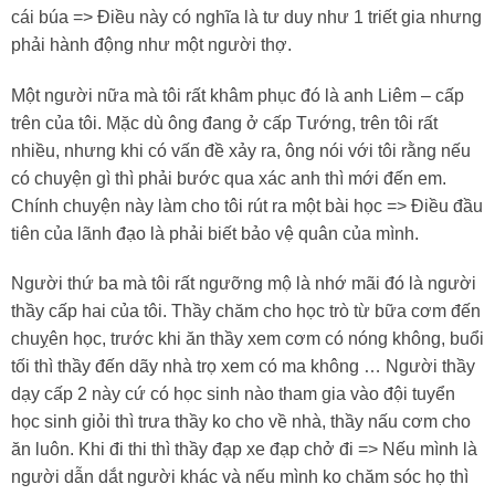
cái búa => Điều này có nghĩa là tư duy như 1 triết gia nhưng
phải hành động như một người thợ.
Một người nữa mà tôi rất khâm phục đó là anh Liêm – cấp
trên của tôi. Mặc dù ông đang ở cấp Tướng, trên tôi rất
nhiều, nhưng khi có vấn đề xảy ra, ông nói với tôi rằng nếu
có chuyện gì thì phải bước qua xác anh thì mới đến em.
Chính chuyện này làm cho tôi rút ra một bài học => Điều đầu
tiên của lãnh đạo là phải biết bảo vệ quân của mình.
Người thứ ba mà tôi rất ngưỡng mộ là nhớ mãi đó là người
thầy cấp hai của tôi. Thầy chăm cho học trò từ bữa cơm đến
chuỵên học, trước khi ăn thầy xem cơm có nóng không, buổi
tối thì thầy đến dãy nhà trọ xem có ma không … Người thầy
dạy cấp 2 này cứ có học sinh nào tham gia vào đội tuyển
học sinh giỏi thì trưa thầy ko cho về nhà, thầy nấu cơm cho
ăn luôn. Khi đi thi thì thầy đạp xe đạp chở đi => Nếu mình là
người dẫn dắt người khác và nếu mình ko chăm sóc họ thì