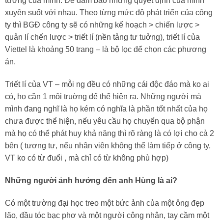
tưởng của mình. Để đảm bảo những quyết định của mình
xuyên suốt với nhau. Theo từng mức độ phát triển của công
ty thì BGĐ công ty sẽ có những kế hoạch > chiến lược >
quản lí chến lược > triết lí (nền tảng tư tuởng), triết lí của
Viettel là khoảng 50 trang – là bộ lọc để chọn các phương
án.
Triết lí của VT – mỗi ng đều có những cái độc đáo mà ko ai
có, họ cần 1 môi truờng để thể hiện ra. Những người mà
mình đang nghĩ là họ kém có nghĩa là phần tốt nhất của họ
chưa được thể hiện, nếu yêu cầu họ chuyển qua bộ phận
mà họ có thể phát huy khả năng thì rõ ràng là có lợi cho cả 2
bên ( tương tự, nếu nhân viên không thể làm tiếp ở công ty,
VT ko có từ đuổi , mà chỉ có từ không phù hợp)
Những người ảnh hưởng đến anh Hùng là ai?
Có một trường đại học treo một bức ảnh của một ông đẹp
lão, đầu tóc bạc phơ và một người công nhân, tay cầm một