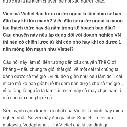
nước trà là lại kiếm chuyện để nói xấu người khác.
Việc mà Viettel đầu tư ra nước ngoài là tầm nhìn từ ban
đầu hay khi lớn mạnh? Việc đầu tư nước ngoài là muốn
tạo thách thức hay đã nằm trong kế hoạch ban đầu?
Câu chuyện này nếu áp dụng đối với doanh nghiệp VN
thì nên có chiến lược từ khi còn nhỏ hay khi có được 1
nền móng lớn mạnh như Viettel?
Câu hỏi này làm tôi liên tưởng đến câu chuyện Thế Giới
Phẳng – nếu chúng ta giỏi thật giỏi về một cái thì chúng ta
đánh được cả thế giới. ví dụ đơn giản như nếu làm đc 1 cái
micro mà ko bao giờ bị rè thì đem bán được cho cả thế giới,
vì rõ ràng là người ta làm cái micro này cả mấy chục năm rồi
mà cái nào cũng bị rè cả.
Sức mạnh cạnh tranh lớn nhất của Viettel là mình thấy mình
nghèo nhất. So với mấy đại gia như: Singtel , Tellecom
malaysia, Vodaphone,… thì Viettel chả là cái đinh gì