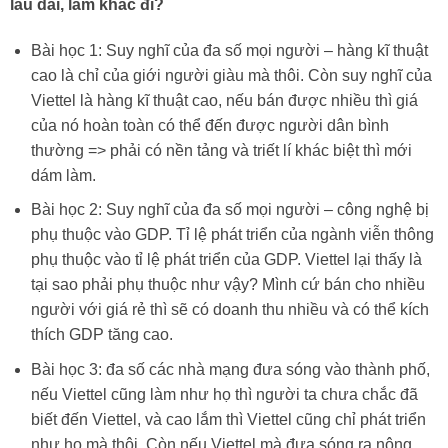
lâu dài, làm khác đi?
Bài học 1: Suy nghĩ của đa số mọi người – hàng kĩ thuật
cao là chỉ của giới người giàu mà thôi. Còn suy nghĩ của
Viettel là hàng kĩ thuật cao, nếu bán được nhiều thì giá
của nó hoàn toàn có thể đến được người dân bình
thường => phải có nền tảng và triết lí khác biệt thì mới
dám làm.
Bài học 2: Suy nghĩ của đa số mọi người – công nghệ bị
phụ thuộc vào GDP. Tỉ lệ phát triển của ngành viễn thông
phụ thuộc vào tỉ lệ phát triển của GDP. Viettel lại thấy là
tại sao phải phụ thuộc như vậy? Mình cứ bán cho nhiều
người với giá rẻ thì sẽ có doanh thu nhiều và có thể kích
thích GDP tăng cao.
Bài học 3: đa số các nhà mạng đưa sóng vào thành phố,
nếu Viettel cũng làm như họ thì người ta chưa chắc đã
biết đến Viettel, và cao lắm thì Viettel cũng chỉ phát triển
như họ mà thôi. Còn nếu Viettel mà đưa sóng ra nông