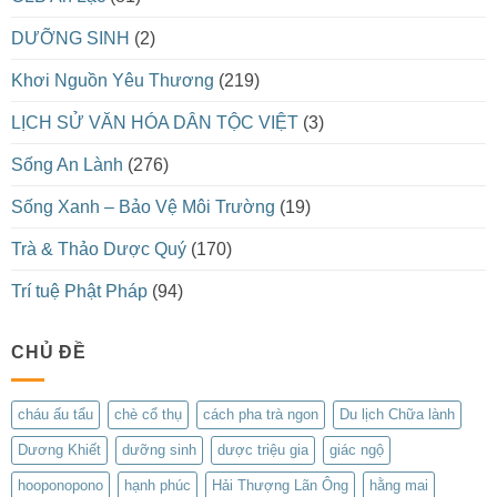
DƯỠNG SINH
(2)
Khơi Nguồn Yêu Thương
(219)
LỊCH SỬ VĂN HÓA DÂN TỘC VIỆT
(3)
Sống An Lành
(276)
Sống Xanh – Bảo Vệ Môi Trường
(19)
Trà & Thảo Dược Quý
(170)
Trí tuệ Phật Pháp
(94)
CHỦ ĐỀ
cháu ấu tẩu
chè cổ thụ
cách pha trà ngon
Du lịch Chữa lành
Dương Khiết
dưỡng sinh
dược triệu gia
giác ngộ
hooponopono
hạnh phúc
Hải Thượng Lãn Ông
hằng mai