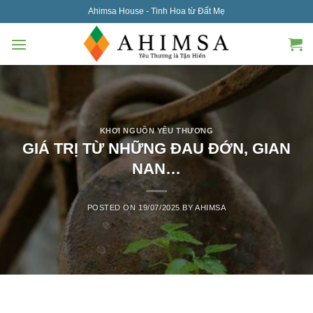
Skip
Ahimsa House - Tinh Hoa từ Đất Mẹ
to
content
KHƠI NGUỒN YÊU THƯƠNG
GIÁ TRỊ TỪ NHỮNG ĐAU ĐỚN, GIAN
NAN…
POSTED ON
19/07/2025
BY
AHIMSA