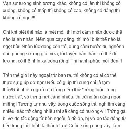
Vạn sự tương sinh tương khắc, không có lên thì không có
xuống, không có thấp thì không có cao, không có đắng thì
không có ngọt!!!
Chỉ khi biết thế nào là mệt mỏi, thì mới cảm nhận được thế
nào là an nhàn! Nếm qua cay đắng, thì mới biết thế nào là
ngọt bùi! Nhân lúc đang còn trẻ, dũng cảm bước đi, nghênh
đón phong sương gió mưa, tôi luyện bản thân, có thể độ
lượng, có thể nhìn xa trông rộng! Thì hạnh-phúc mới đến!!!
Trên thế giới này ngoại trừ bạn ra, thì không có ai có thể
thực sự giúp đỡ bạn! Nếu có giúp thì cũng chỉ là tạm
thời!Rất nhiều người đã từng nếm thử “trứng luộc trong
nước trà”, vỏ trứng nứt càng nhiều, thì trứng ăn càng ngon
miệng! Tương tự như vậy, trong cuộc sống trải nghiệm càng
nhiều, trắc trở càng nhiều thì sẽ càng có hương-vị! Trứng gà
bị vỡ do tác động từ bên ngoài là đồ ăn, bị vỡ do tác động từ
bên trong thì chính là thành tựu! Cuộc-sống cũng vậy, làm