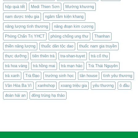
hộp quà tết
Medi Thien Sơn
Mường khương
nam dược triệu gia
ngâm tắm kiện khang
năng lượng tình thương
năng đoạn kim cương
Phòng Chẩn Trị YHCT
phòng chống ung thư
Thanhan
thiền năng lượng
thuốc dân tộc dao
thuốc nam gia truyền
thực dưỡng
tiên thiên trà
tra-shan-tuyet
trà cổ thụ
trà hoa vàng
trà hồng mai
trà mạn hảo
Trà Thái Nguyên
trà xanh
Trà Đạo
trường sinh học
tân house
tình yêu thương
Vân Hòa Ba Vì
xanhshop
xoang triệu gia
yêu thương
ô đầu
đoàn hải an
đông trùng hạ thảo