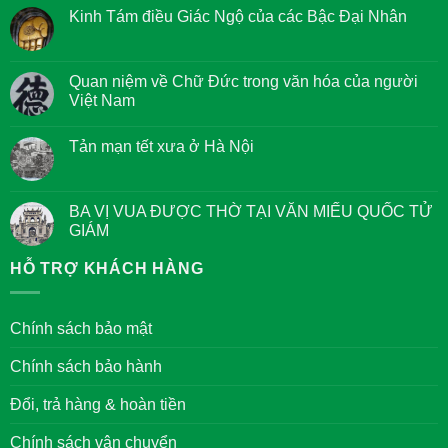
Kinh Tám điều Giác Ngộ của các Bậc Đại Nhân
Không
có
bình
luận
Quan niệm về Chữ Đức trong văn hóa của người
ở
Việt Nam
Kinh
Tám
Không
điều
có
Giác
Tản mạn tết xưa ở Hà Nội
bình
Ngộ
luận
của
Không
ở
các
có
Quan
Bậc
bình
niệm
Đại
luận
BA VỊ VUA ĐƯỢC THỜ TẠI VĂN MIẾU QUỐC TỬ
về
Nhân
ở
Chữ
GIÁM
Tản
Đức
mạn
trong
Không
tết
văn
có
HỖ TRỢ KHÁCH HÀNG
xưa
hóa
bình
ở
của
luận
Hà
người
ở
Nội
Việt
BA
Chính sách bảo mật
Nam
VỊ
VUA
ĐƯỢC
Chính sách bảo hành
THỜ
TẠI
VĂN
Đổi, trả hàng & hoàn tiền
MIẾU
QUỐC
TỬ
Chính sách vận chuyển
GIÁM