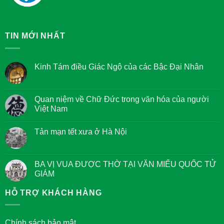
TIN MỚI NHẤT
Kinh Tám điều Giác Ngộ của các Bậc Đại Nhân
Không
có
bình
luận
Quan niệm về Chữ Đức trong văn hóa của người
ở
Việt Nam
Kinh
Tám
Không
điều
có
Giác
Tản mạn tết xưa ở Hà Nội
bình
Ngộ
luận
của
Không
ở
các
có
Quan
Bậc
bình
niệm
Đại
luận
BA VỊ VUA ĐƯỢC THỜ TẠI VĂN MIẾU QUỐC TỬ
về
Nhân
ở
Chữ
GIÁM
Tản
Đức
mạn
trong
Không
tết
văn
có
HỖ TRỢ KHÁCH HÀNG
xưa
hóa
bình
ở
của
luận
Hà
người
ở
Nội
Việt
BA
Chính sách bảo mật
Nam
VỊ