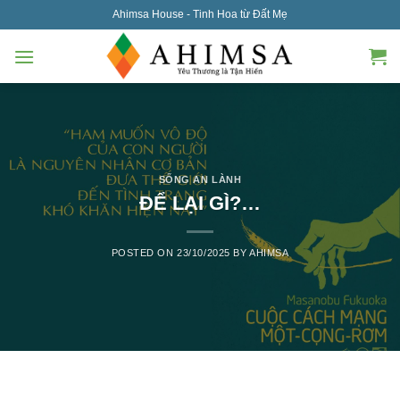
Skip
Ahimsa House - Tinh Hoa từ Đất Mẹ
to
content
SỐNG AN LÀNH
ĐỂ LẠI GÌ?…
POSTED ON
23/10/2025
BY
AHIMSA