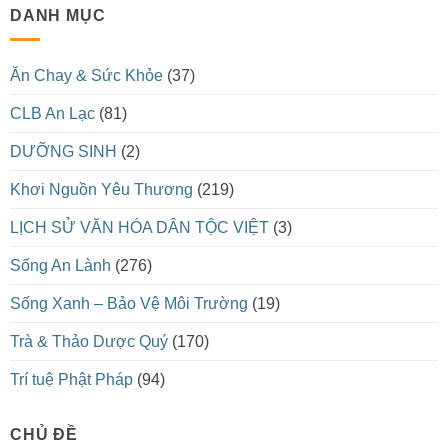
DANH MỤC
Ăn Chay & Sức Khỏe
(37)
CLB An Lạc
(81)
DƯỠNG SINH
(2)
Khơi Nguồn Yêu Thương
(219)
LỊCH SỬ VĂN HÓA DÂN TỘC VIỆT
(3)
Sống An Lành
(276)
Sống Xanh – Bảo Vệ Môi Trường
(19)
Trà & Thảo Dược Quý
(170)
Trí tuệ Phật Pháp
(94)
CHỦ ĐỀ