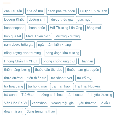
cháu ấu tẩu
chè cổ thụ
cách pha trà ngon
Du lịch Chữa lành
Dương Khiết
dưỡng sinh
dược triệu gia
giác ngộ
hooponopono
hạnh phúc
Hải Thượng Lãn Ông
hằng mai
hộp quà tết
Medi Thien Sơn
Mường khương
nam dược triệu gia
ngâm tắm kiện khang
năng lượng tình thương
năng đoạn kim cương
Phòng Chẩn Trị YHCT
phòng chống ung thư
Thanhan
thiền năng lượng
thuốc dân tộc dao
thuốc nam gia truyền
thực dưỡng
tiên thiên trà
tra-shan-tuyet
trà cổ thụ
trà hoa vàng
trà hồng mai
trà mạn hảo
Trà Thái Nguyên
trà xanh
Trà Đạo
trường sinh học
tân house
tình yêu thương
Vân Hòa Ba Vì
xanhshop
xoang triệu gia
yêu thương
ô đầu
đoàn hải an
đông trùng hạ thảo