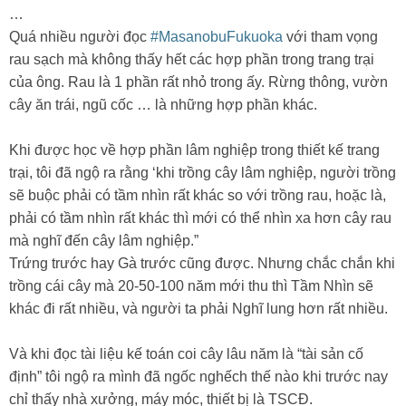
…
Quá nhiều người đọc
#MasanobuFukuoka
với tham vọng
rau sạch mà không thấy hết các hợp phần trong trang trại
của ông. Rau là 1 phần rất nhỏ trong ấy. Rừng thông, vườn
cây ăn trái, ngũ cốc … là những hợp phần khác.
Khi được học về hợp phần lâm nghiệp trong thiết kế trang
trại, tôi đã ngộ ra rằng ‘khi trồng cây lâm nghiệp, người trồng
sẽ buộc phải có tầm nhìn rất khác so với trồng rau, hoặc là,
phải có tầm nhìn rất khác thì mới có thể nhìn xa hơn cây rau
mà nghĩ đến cây lâm nghiệp.”
Trứng trước hay Gà trước cũng được. Nhưng chắc chắn khi
trồng cái cây mà 20-50-100 năm mới thu thì Tầm Nhìn sẽ
khác đi rất nhiều, và người ta phải Nghĩ lung hơn rất nhiều.
Và khi đọc tài liệu kế toán coi cây lâu năm là “tài sản cố
định” tôi ngộ ra mình đã ngốc nghếch thế nào khi trước nay
chỉ thấy nhà xưởng, máy móc, thiết bị là TSCĐ.