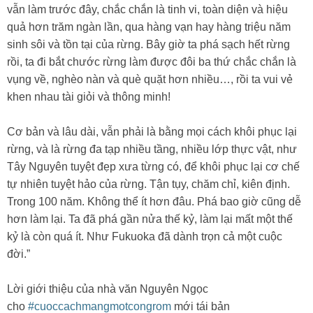
vẫn làm trước đây, chắc chắn là tinh vi, toàn diện và hiệu
quả hơn trăm ngàn lần, qua hàng vạn hay hàng triệu năm
sinh sôi và tồn tại của rừng. Bây giờ ta phá sạch hết rừng
rồi, ta đi bắt chước rừng làm được đôi ba thứ chắc chắn là
vụng về, nghèo nàn và què quặt hơn nhiều…, rồi ta vui vẻ
khen nhau tài giỏi và thông minh!
Cơ bản và lâu dài, vẫn phải là bằng mọi cách khôi phục lại
rừng, và là rừng đa tạp nhiều tầng, nhiều lớp thực vật, như
Tây Nguyên tuyệt đẹp xưa từng có, để khôi phục lại cơ chế
tự nhiên tuyệt hảo của rừng. Tận tụy, chăm chỉ, kiên định.
Trong 100 năm. Không thể ít hơn đâu. Phá bao giờ cũng dễ
hơn làm lại. Ta đã phá gần nửa thế kỷ, làm lại mất một thế
kỷ là còn quá ít. Như Fukuoka đã dành trọn cả một cuộc
đời.”
Lời giới thiệu của nhà văn Nguyên Ngọc
cho
#cuoccachmangmotcongrom
mới tái bản