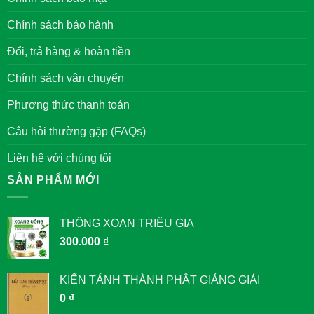
VUA
ĐƯỢC
Chính sách bảo hành
THỜ
TẠI
VĂN
Đổi, trả hàng & hoàn tiền
MIẾU
QUỐC
TỬ
Chính sách vận chuyển
GIÁM
Phương thức thanh toán
Câu hỏi thường gặp (FAQs)
Liên hệ với chúng tôi
SẢN PHẨM MỚI
THÔNG XOAN TRIỆU GIA
300.000
₫
KIẾN TÁNH THÀNH PHẬT GIẢNG GIẢI
0
₫