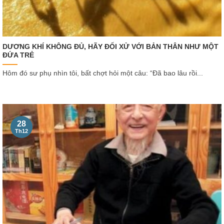
DƯƠNG KHÍ KHÔNG ĐỦ, HÃY ĐỐI XỬ VỚI BẢN THÂN NHƯ MỘT
ĐỨA TRẺ
Hôm đó sư phụ nhìn tôi, bất chợt hỏi một câu: “Đã bao lâu rồi...
28
Th12