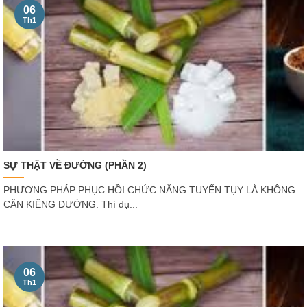
06
Th1
SỰ THẬT VỀ ĐƯỜNG (PHẦN 2)
PHƯƠNG PHÁP PHỤC HỒI CHỨC NĂNG TUYẾN TỤY LÀ KHÔNG
CẦN KIÊNG ĐƯỜNG. Thí dụ...
06
Th1