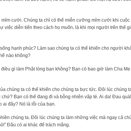
 mỉm cười. Chúng ta chỉ có thể miễn cưỡng mỉm cười khi cuộc
sự việc diễn tiến theo cách họ muốn, là khi mọi người trên thế gi
 sống hạnh phúc? Làm sao chúng ta có thể khiến cho người khá
thể nào không?
i điều gì làm Phật lòng bạn không? Bạn có bao giờ làm Cha Mẹ
a chúng ta có thể khiến cho chúng ta bực tức. Đôi lúc chúng t
chứ? Bạn có thể đang đi và bỗng nhiên vấp té. Ai da! Đau quá
ho ai đây? Nó là lỗi của bạn.
phiền chúng ta. Đôi lúc chúng ta làm những việc mà ngay cả ch
hó!” Đâu có ai khác để trách mắng.