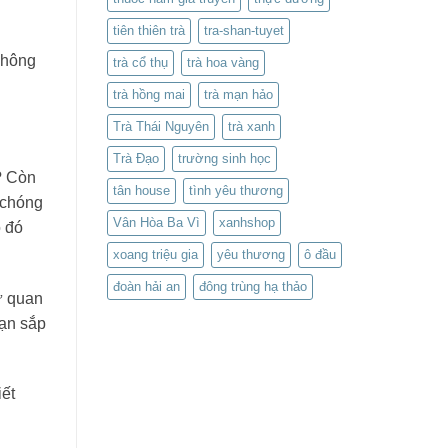
tiên thiên trà
tra-shan-tuyet
không
trà cổ thụ
trà hoa vàng
trà hồng mai
trà mạn hảo
Trà Thái Nguyên
trà xanh
Trà Đạo
trường sinh học
? Còn
tân house
tình yêu thương
 chóng
Vân Hòa Ba Vì
xanhshop
o đó
xoang triệu gia
yêu thương
ô đầu
đoàn hải an
đông trùng hạ thảo
ự quan
bạn sắp
iết