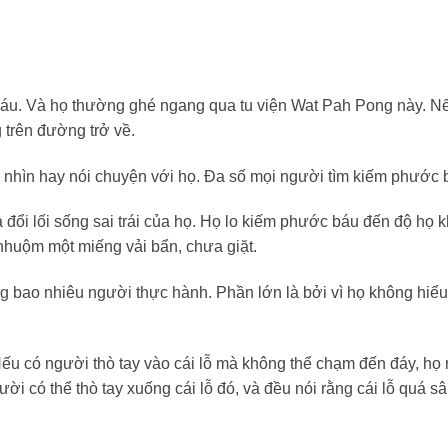
 báu. Và họ thường ghé ngang qua tu viện Wat Pah Pong này. N
 trên đường trở về.
ể nhìn hay nói chuyện với họ. Đa số mọi người tìm kiếm phước 
đổi lối sống sai trái của họ. Họ lo kiếm phước báu đến độ họ 
nhuộm một miếng vải bẩn, chưa giặt.
g bao nhiêu người thực hành. Phần lớn là bởi vì họ không hiể
 Nếu có người thò tay vào cái lỗ mà không thể chạm đến đáy, họ 
ời có thể thò tay xuống cái lỗ đó, và đều nói rằng cái lỗ quá sâ