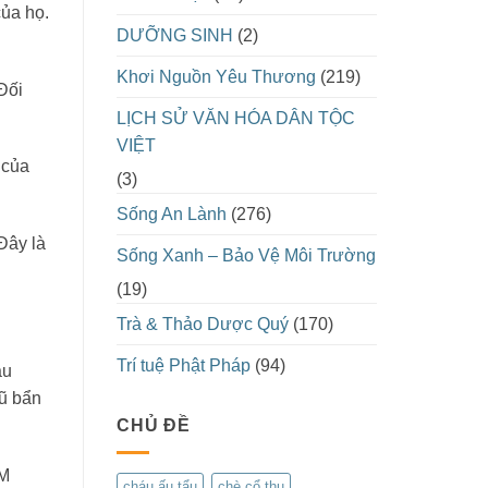
của họ.
DƯỠNG SINH
(2)
Khơi Nguồn Yêu Thương
(219)
Đối
LỊCH SỬ VĂN HÓA DÂN TỘC
VIỆT
 của
(3)
Sống An Lành
(276)
Đây là
Sống Xanh – Bảo Vệ Môi Trường
(19)
Trà & Thảo Dược Quý
(170)
Trí tuệ Phật Pháp
(94)
au
cũ bẩn
CHỦ ĐỀ
ÀM
cháu ấu tẩu
chè cổ thụ