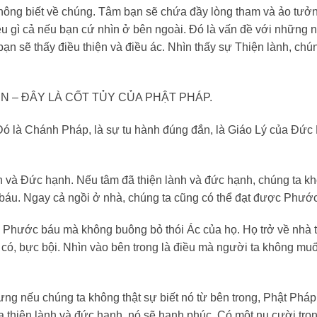
không biết về chúng. Tâm bạn sẽ chứa đầy lòng tham và ảo tưở
ều gì cả nếu bạn cứ nhìn ở bên ngoài. Đó là vấn đề với những 
ạn sẽ thấy điều thiện và điều ác. Nhìn thấy sự Thiện lành, chú
N – ĐÂY LÀ CỐT TỦY CỦA PHẬT PHÁP.
Đó là Chánh Pháp, là sự tu hành đúng đắn, là Giáo Lý của Đức 
nh và Đức hạnh. Nếu tâm đã thiện lành và đức hạnh, chúng ta k
 báu. Ngay cả ngồi ở nhà, chúng ta cũng có thể đạt được Phướ
 Phước báu mà không buông bỏ thói Ác của họ. Họ trở về nhà 
au có, bực bội. Nhìn vào bên trong là điều mà người ta không mu
hưng nếu chúng ta không thật sự biết nó từ bên trong, Phật Pháp
a thiện lành và đức hạnh, nó sẽ hạnh phúc. Có một nụ cười tro