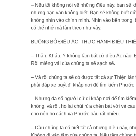
– Nếu tôi không nói về những điều này, bạn sẽ 
nhưng bạn vẫn không biết. Bạn sẽ không biết đi
không nhìn vào chính mình. Nhìn vào bên trong, b
có thể nhớ mà làm theo như vậy.
BUÔNG BỎ ĐIỀU ÁC, THỰC HÀNH ĐIỀU THIỆ
– Thân, Khẩu, Ý không làm bất cứ điều Ác nào. 
Rồi miếng vải của chúng ta sẽ sạch sẽ.
– Và rồi chúng ta sẽ có được tất cả sự Thiện là
phải đáp xe buýt đi khắp nơi để tìm kiếm Phước
– Nhưng đa số người cứ đi khắp nơi để tìm kiếm
không, và rồi, họ lại chùi rửa chén bát với vẻ c
cho nên họ cách xa Phước báu rất nhiều.
– Dầu chúng ta có biết tất cả những điều này, n
Không đi vào tâm của chúng ta. Nếu tâm chúng t