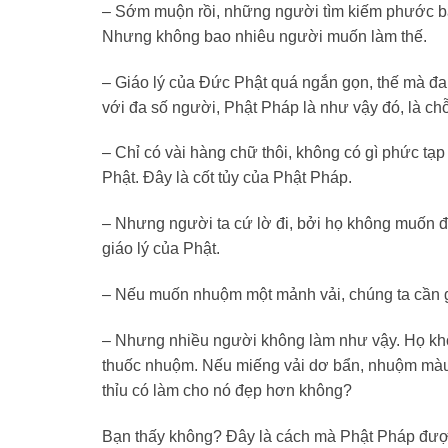
– Sớm muộn rồi, những người tìm kiếm phước báu
Nhưng không bao nhiêu người muốn làm thế.
– Giáo lý của Đức Phật quá ngắn gọn, thế mà đa
với đa số người, Phật Pháp là như vậy đó, là chỗ
– Chỉ có vài hàng chữ thôi, không có gì phức 
Phật. Đây là cốt tủy của Phật Pháp.
– Nhưng người ta cứ lờ đi, bởi họ không muốn đi
giáo lý của Phật.
– Nếu muốn nhuộm một mảnh vải, chúng ta cần 
– Nhưng nhiều người không làm như vậy. Họ khô
thuốc nhuộm. Nếu miếng vải dơ bẩn, nhuộm màu c
thỉu có làm cho nó đẹp hơn không?
Bạn thấy không? Đây là cách mà Phật Pháp đượ