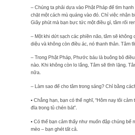
– Chúng ta phải dựa vào Phật Pháp để tìm hạnh p
chặt một cách mù quáng vào đó. Chỉ việc nhận bi
Giây phút mà bạn bực tức một điều gì, tâm rối ren
– Một khi dứt sạch các phiền não, tâm sẽ không c
diệu và không còn điều ác, nó thanh thản. Tâm tĩ
– Trong Phật Pháp, Phước báu là buông bỏ điều 
nào. Khi không còn lo lắng, Tâm sẽ tĩnh lặng. Tâ
nữa.
– Làm sao để cho tâm trong sáng? Chỉ bằng cách
▪︎ Chẳng hạn, bạn có thể nghĩ, “Hôm nay tôi cảm t
đĩa trong tủ chén bát”.
▪︎ Có thể bạn cảm thấy như muốn đập chúng bể nát
mèo – bạn ghét tất cả.