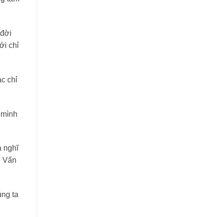
 đời
ới chỉ
c chỉ
 mình
a nghĩ
! Vấn
úng ta