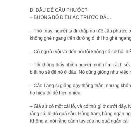
ĐI ĐÂU ĐỂ CẦU PHƯỚC?
– BUÔNG BỎ ĐIỀU ÁC TRƯỚC ĐÃ…
– Thời nay, người ta đi khắp nơi để cầu phước
không ghé ngang trên đường đi thì họ ghé ngang
– Có người vội vã đến nỗi tôi không có cơ hội đ
– Tôi không thấy nhiều người muốn tìm cách sửa 
biết họ sẽ để nó ở đâu. Nó cũng giống như việc 
– Các Tăng sĩ giảng dạy thẳng thắn, nhưng khôn
họ hiểu thì dễ hơn nhiều.
– Giả sử có một cái lỗ, và có thứ gì ở dưới đáy.
rằng cái lỗ đó quá sâu. Hàng trăm, hàng ngàn ngư
Không ai nói rằng cánh tay của họ quá ngắn cả!