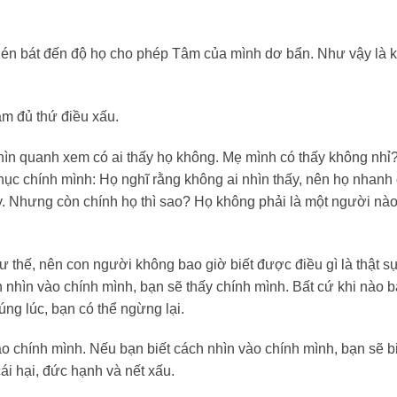
 chén bát đến độ họ cho phép Tâm của mình dơ bẩn. Như vậy là 
àm đủ thứ điều xấu.
nhìn quanh xem có ai thấy họ không. Mẹ mình có thấy không nhỉ
c chính mình: Họ nghĩ rằng không ai nhìn thấy, nên họ nhanh
ấy. Nhưng còn chính họ thì sao? Họ không phải là một người nà
 thế, nên con người không bao giờ biết được điều gì là thật s
nhìn vào chính mình, bạn sẽ thấy chính mình. Bất cứ khi nào 
ng lúc, bạn có thể ngừng lại.
 chính mình. Nếu bạn biết cách nhìn vào chính mình, bạn sẽ b
cái hại, đức hạnh và nết xấu.