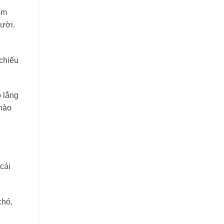
ám
cười.
 chiếu
 lắng
 nào
cái
chó,