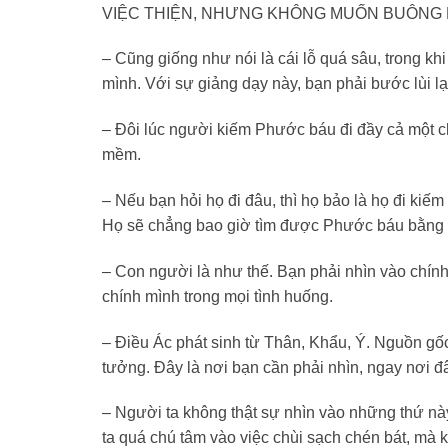
VIỆC THIỆN, NHƯNG KHÔNG MUỐN BUÔNG 
– Cũng giống như nói là cái lỗ quá sâu, trong khi
mình. Với sự giảng dạy này, bạn phải bước lùi lạ
– Đôi lúc người kiếm Phước báu đi đầy cả một ch
mềm.
– Nếu bạn hỏi họ đi đâu, thì họ bảo là họ đi 
Họ sẽ chẳng bao giờ tìm được Phước báu bằng 
– Con người là như thế. Bạn phải nhìn vào chín
chính mình trong mọi tình huống.
– Điều Ác phát sinh từ Thân, Khẩu, Ý. Nguồn gố
tưởng. Đây là nơi bạn cần phải nhìn, ngay nơi đâ
– Người ta không thật sự nhìn vào những thứ nà
ta quá chú tâm vào việc chùi sạch chén bát, mà 