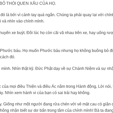
BỎ THÓI QUEN XẤU CỦA HỌ.
 đó là bởi vì cánh tay quá ngắn. Chúng ta phải quay lại với chín
i và nhìn vào chính mình.
uyến xe buýt. Đôi lúc họ còn cãi vã nhau trên xe, hay uống rư
kiếm Phước báu. Họ muốn Phước báu nhưng họ không buông bỏ đi
cách đó.
h mình. Nhìn thật kỹ. Đức Phật dạy về sự Chánh Niệm và sự nhậ
c của mọi điều Thiện và điều Ác nằm trong Hành động, Lời nói,
y. Nhìn xem hành vi của bạn có sai trái hay không.
y. Giống như một người đang rửa chén với vẻ mặt cau có giận 
không nhận biết sự dơ bẩn trong tâm của chính mình! Bà ta đan