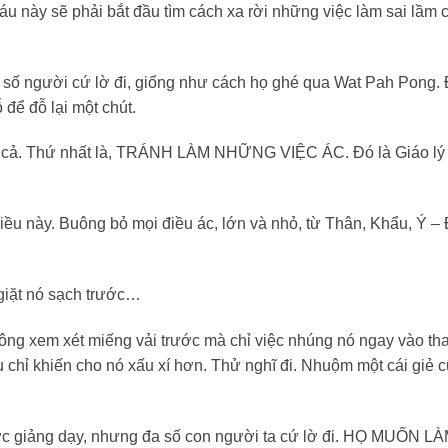
 này sẽ phải bắt đầu tìm cách xa rời những việc làm sai lầm 
 số người cứ lờ đi, giống như cách họ ghé qua Wat Pah Pong. 
 để đỗ lại một chút.
tạp cả. Thứ nhất là, TRÁNH LÀM NHỮNG VIỆC ÁC. Đó là Giáo lý
ều này. Buông bỏ mọi điều ác, lớn và nhỏ, từ Thân, Khẩu, Ý – 
giặt nó sạch trước…
ng xem xét miếng vải trước mà chỉ việc nhúng nó ngay vào th
hỉ khiến cho nó xấu xí hơn. Thử nghĩ đi. Nhuộm một cái giẻ 
c giảng dạy, nhưng đa số con người ta cứ lờ đi. HỌ MUỐN L