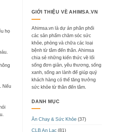
GIỚI THIỆU VỀ AHIMSA.VN
Ahimsa.vn là dự án phân phối
ếu họ
các sản phẩm chăm sóc sức
khỏe, phòng và chữa các loại
bệnh từ tâm đến thân. Ahimsa
báu.
chia sẻ những kiến thức về lối
sống đơn giản, yêu thương, sống
không
xanh, sống an lành để giúp quý
khách hàng có thể tăng trưởng
u. Nếu
sức khỏe từ thân đến tâm.
DANH MỤC
nói
u.
Ăn Chay & Sức Khỏe
(37)
CLB An Lạc
(81)