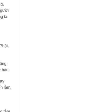
ng,
người
ng ta
Phật.
hông
c báu.
tay
ốn làm,
ng tâm