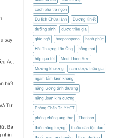
cách pha trà ngon
h
Du lịch Chữa lành
Dương Khiết
dưỡng sinh
dược triệu gia
giác ngộ
hooponopono
hạnh phúc
ợu say
Hải Thượng Lãn Ông
hằng mai
hộp quà tết
Medi Thien Sơn
ều Ác.
Mường khương
nam dược triệu gia
ngâm tắm kiện khang
n biết
năng lượng tình thương
năng đoạn kim cương
 và Tư
Phòng Chẩn Trị YHCT
phòng chống ung thư
Thanhan
dữ. Bà
thiền năng lượng
thuốc dân tộc dao
g nhìn
thuốc nam gia truyền
thực dưỡng