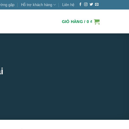
ường gặp
Hỗ trợ khách hàng
Liên hệ
GIỎ HÀNG /
0
₫
i