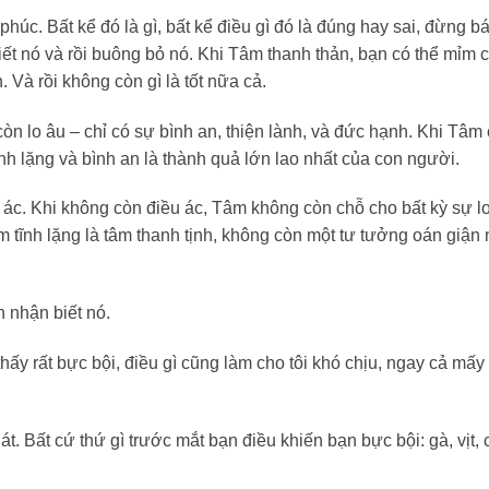
húc. Bất kể đó là gì, bất kể điều gì đó là đúng hay sai, đừng b
ết nó và rồi buông bỏ nó. Khi Tâm thanh thản, bạn có thể mỉm 
. Và rồi không còn gì là tốt nữa cả.
òn lo âu – chỉ có sự bình an, thiện lành, và đức hạnh. Khi Tâm
nh lặng và bình an là thành quả lớn lao nhất của con người.
ác. Khi không còn điều ác, Tâm không còn chỗ cho bất kỳ sự lo
m tĩnh lặng là tâm thanh tịnh, không còn một tư tưởng oán giận
 nhận biết nó.
hấy rất bực bội, điều gì cũng làm cho tôi khó chịu, ngay cả mấy 
. Bất cứ thứ gì trước mắt bạn điều khiến bạn bực bội: gà, vịt, 