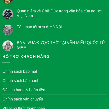
Không
có
bình
luận
Quan niệm về Chữ Đức trong văn hóa của người
ở
Việt Nam
Kinh
Tám
Không
điều
có
Giác
Tản mạn tết xưa ở Hà Nội
bình
Ngộ
luận
của
Không
ở
các
có
Quan
Bậc
bình
niệm
Đại
luận
BA VỊ VUA ĐƯỢC THỜ TẠI VĂN MIẾU QUỐC TỬ
về
Nhân
ở
Chữ
GIÁM
Tản
Đức
mạn
trong
Không
tết
văn
có
HỖ TRỢ KHÁCH HÀNG
xưa
hóa
bình
ở
của
luận
Hà
người
ở
Nội
Việt
BA
Chính sách bảo mật
Nam
VỊ
VUA
ĐƯỢC
Chính sách bảo hành
THỜ
TẠI
VĂN
Đổi, trả hàng & hoàn tiền
MIẾU
QUỐC
TỬ
Chính sách vận chuyển
GIÁM
Phương thức thanh toán