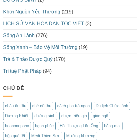
Khơi Nguồn Yêu Thương
(219)
LỊCH SỬ VĂN HÓA DÂN TỘC VIỆT
(3)
Sống An Lành
(276)
Sống Xanh – Bảo Vệ Môi Trường
(19)
Trà & Thảo Dược Quý
(170)
Trí tuệ Phật Pháp
(94)
CHỦ ĐỀ
cháu ấu tẩu
chè cổ thụ
cách pha trà ngon
Du lịch Chữa lành
Dương Khiết
dưỡng sinh
dược triệu gia
giác ngộ
hooponopono
hạnh phúc
Hải Thượng Lãn Ông
hằng mai
hộp quà tết
Medi Thien Sơn
Mường khương