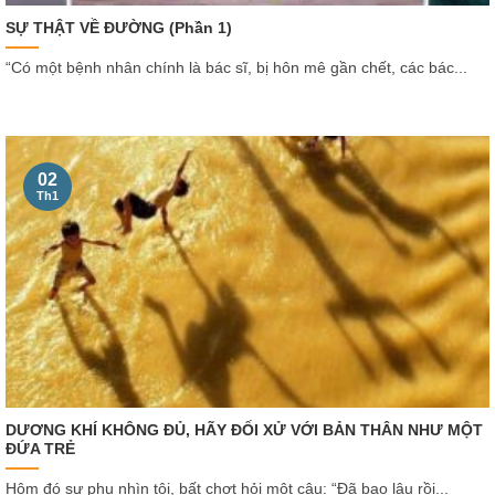
SỰ THẬT VỀ ĐƯỜNG (Phần 1)
“Có một bệnh nhân chính là bác sĩ, bị hôn mê gần chết, các bác...
02
Th1
DƯƠNG KHÍ KHÔNG ĐỦ, HÃY ĐỐI XỬ VỚI BẢN THÂN NHƯ MỘT
ĐỨA TRẺ
Hôm đó sư phụ nhìn tôi, bất chợt hỏi một câu: “Đã bao lâu rồi...