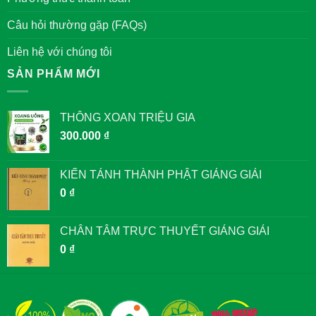
Câu hỏi thường gặp (FAQs)
Liên hệ với chúng tôi
SẢN PHẨM MỚI
THÔNG XOAN TRIỆU GIA
300.000
₫
KIẾN TÁNH THÀNH PHẬT GIẢNG GIẢI
0
₫
CHÂN TÂM TRỰC THUYẾT GIẢNG GIẢI
0
₫