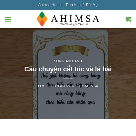
Skip
Ahimsa House - Tinh Hoa từ Đất Mẹ
to
content
SỐNG AN LÀNH
Câu chuyện cắt tóc và lá bài
POSTED ON
05/12/2021
BY
AHIMSA