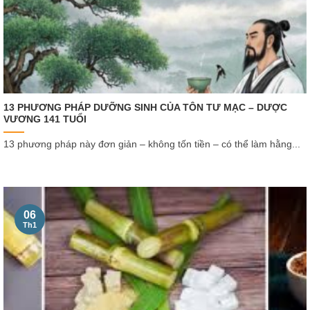
13 PHƯƠNG PHÁP DƯỠNG SINH CỦA TÔN TƯ MẠC – DƯỢC
VƯƠNG 141 TUỔI
13 phương pháp này đơn giản – không tốn tiền – có thể làm hằng...
06
Th1