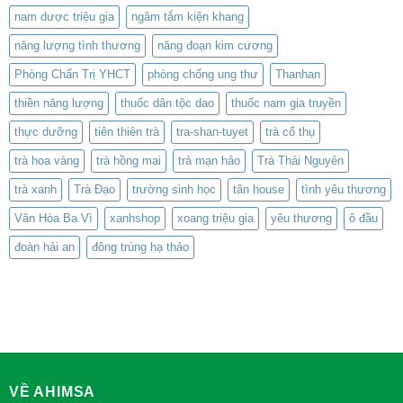
nam dược triệu gia
ngâm tắm kiện khang
năng lượng tình thương
năng đoạn kim cương
Phòng Chẩn Trị YHCT
phòng chống ung thư
Thanhan
thiền năng lượng
thuốc dân tộc dao
thuốc nam gia truyền
thực dưỡng
tiên thiên trà
tra-shan-tuyet
trà cổ thụ
trà hoa vàng
trà hồng mai
trà mạn hảo
Trà Thái Nguyên
trà xanh
Trà Đạo
trường sinh học
tân house
tình yêu thương
Vân Hòa Ba Vì
xanhshop
xoang triệu gia
yêu thương
ô đầu
đoàn hải an
đông trùng hạ thảo
VỀ AHIMSA