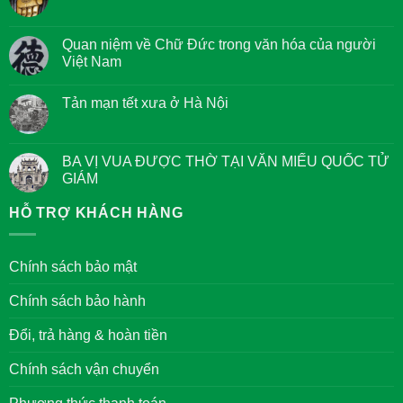
Không
có
bình
luận
Quan niệm về Chữ Đức trong văn hóa của người
ở
Việt Nam
Kinh
Tám
Không
điều
có
Giác
Tản mạn tết xưa ở Hà Nội
bình
Ngộ
luận
của
Không
ở
các
có
Quan
Bậc
bình
niệm
Đại
luận
BA VỊ VUA ĐƯỢC THỜ TẠI VĂN MIẾU QUỐC TỬ
về
Nhân
ở
Chữ
GIÁM
Tản
Đức
mạn
trong
Không
tết
văn
có
HỖ TRỢ KHÁCH HÀNG
xưa
hóa
bình
ở
của
luận
Hà
người
ở
Nội
Việt
BA
Chính sách bảo mật
Nam
VỊ
VUA
ĐƯỢC
Chính sách bảo hành
THỜ
TẠI
VĂN
Đổi, trả hàng & hoàn tiền
MIẾU
QUỐC
TỬ
Chính sách vận chuyển
GIÁM