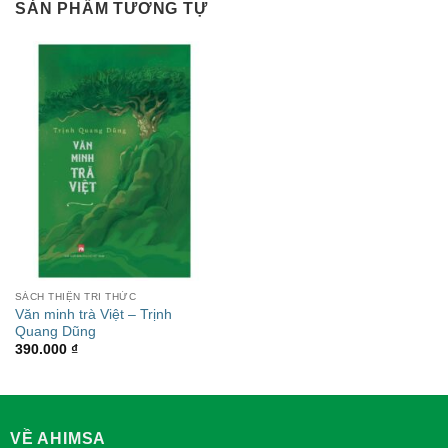
SẢN PHẨM TƯƠNG TỰ
SÁCH THIỆN TRI THỨC
Văn minh trà Việt – Trịnh
Quang Dũng
390.000
₫
VỀ AHIMSA