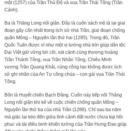
một (1257) của Trần Thủ Độ và vua Trần Thái Tông (Trần
Cảnh).
Ba là Thăng Long nổi giận. Đây là cuốn sách mô tả lại giai
đoạn gây cấn nhất trong lịch sử nhà Trần, giai đoạn chống
quân Mông – Nguyên lần thứ hai (1285). Trong đó, Trần
Quốc Tuấn được ví như một vị tướng nhà trời giúp dân tộc
Đại Việt giữ vững bờ cõi, sát cánh cùng thượng hoàng
Trần Thánh Tông, vua Trần Nhân Tông, Chiêu Minh
vương Trần Quang Khải, cùng công lao không được lịch
sử ghi nhận của An Tư công chúa – con gái vua Trần Thái
Tông.
Bốn là Huyết chiến Bạch Đằng. Cuốn này tiếp nối Thăng
Long nổi giận khi kể về cuộc chiến chống quân Mông –
Nguyên lần thứ ba của nhà Trần (1288). Chỉ sau ba năm
mà giặc lại kéo đến giữa tình cảnh đất nước chưa kịp hồi
phục và tài điều binh khiển tướng của Trần Hưng Đạo giúp