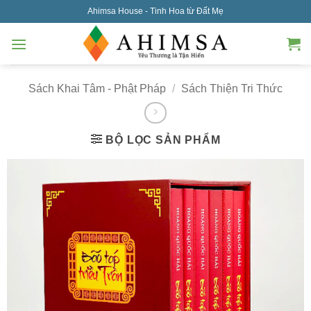
Skip
Ahimsa House - Tinh Hoa từ Đất Mẹ
to
content
Sách Khai Tâm - Phật Pháp
/
Sách Thiện Tri Thức
BỘ LỌC SẢN PHẨM