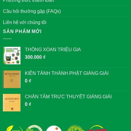
Phương thức thanh toán
Câu hỏi thường gặp (FAQs)
Liên hệ với chúng tôi
SẢN PHẨM MỚI
THÔNG XOAN TRIỆU GIA
300.000
₫
KIẾN TÁNH THÀNH PHẬT GIẢNG GIẢI
0
₫
CHÂN TÂM TRỰC THUYẾT GIẢNG GIẢI
0
₫