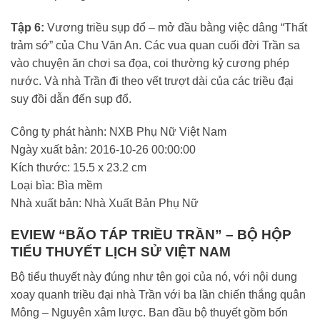
Tập 6:
Vương triều sụp đổ – mở đầu bằng việc dâng “Thất
trảm sớ” của Chu Văn An. Các vua quan cuối đời Trần sa
vào chuyện ăn chơi sa đọa, coi thường kỷ cương phép
nước. Và nhà Trần đi theo vết trượt dài của các triều đại
suy đồi dẫn đến sụp đổ.
Công ty phát hành: NXB Phụ Nữ Việt Nam
Ngày xuất bản: 2016-10-26 00:00:00
Kích thước: 15.5 x 23.2 cm
Loại bìa: Bìa mềm
Nhà xuất bản: Nhà Xuất Bản Phụ Nữ
EVIEW “BÃO TÁP TRIỀU TRẦN” – BỘ HỘP
TIỂU THUYẾT LỊCH SỬ VIỆT NAM
Bộ tiểu thuyết này đúng như tên gọi của nó, với nội dung
xoay quanh triều đại nhà Trần với ba lần chiến thắng quân
Mông – Nguyên xâm lược. Ban đầu bộ thuyết gồm bốn