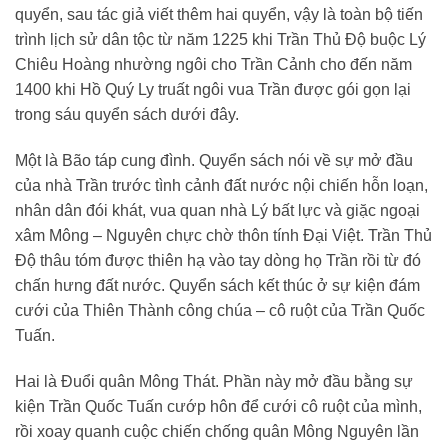
quyển, sau tác giả viết thêm hai quyển, vậy là toàn bộ tiến
trình lịch sử dân tộc từ năm 1225 khi Trần Thủ Độ buộc Lý
Chiêu Hoàng nhường ngôi cho Trần Cảnh cho đến năm
1400 khi Hồ Quý Ly truất ngôi vua Trần được gói gọn lại
trong sáu quyển sách dưới đây.
Một là Bão táp cung đình. Quyển sách nói về sự mở đầu
của nhà Trần trước tình cảnh đất nước nội chiến hỗn loạn,
nhân dân đói khát, vua quan nhà Lý bất lực và giặc ngoại
xâm Mông – Nguyên chực chờ thôn tính Đại Việt. Trần Thủ
Độ thâu tóm được thiên hạ vào tay dòng họ Trần rồi từ đó
chấn hưng đất nước. Quyển sách kết thúc ở sự kiện đám
cưới của Thiên Thành công chúa – cô ruột của Trần Quốc
Tuấn.
Hai là Đuổi quân Mông Thát. Phần này mở đầu bằng sự
kiện Trần Quốc Tuấn cướp hôn để cưới cô ruột của mình,
rồi xoay quanh cuộc chiến chống quân Mông Nguyên lần