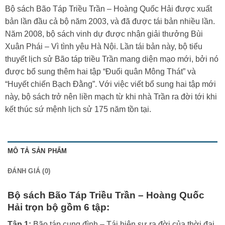
Bộ sách Bão Táp Triều Trần – Hoàng Quốc Hải được xuất
bản lần đầu cả bộ năm 2003, và đã được tái bản nhiều lần.
Năm 2008, bộ sách vinh dự được nhận giải thưởng Bùi
Xuân Phái – Vì tình yêu Hà Nội. Lần tái bản này, bộ tiểu
thuyết lịch sử Bão táp triều Trần mang diện mạo mới, bởi nó
được bổ sung thêm hai tập “Đuổi quân Mông Thát” và
“Huyết chiến Bạch Đằng”. Với việc viết bổ sung hai tập mới
này, bộ sách trở nên liền mạch từ khi nhà Trần ra đời tới khi
kết thúc sứ mệnh lịch sử 175 năm tồn tại.
MÔ TẢ SẢN PHẨM
ĐÁNH GIÁ (0)
Bộ sách Bão Táp Triều Trần – Hoàng Quốc
Hải trọn bộ gồm 6 tập:
Tập 1:
Bão táp cung đình – Tái hiện sự ra đời của thời đại