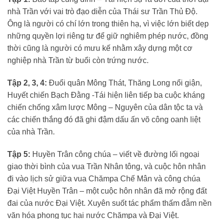
nhà Trần với vai trò đạo diễn của Thái sư Trần Thủ Độ.
Ông là người có chí lớn trong thiên hạ, vì việc lớn biết dẹp
những quyền lợi riêng tư để giữ nghiêm phép nước, đồng
thời cũng là người có mưu kế nhằm xây dựng một cơ
nghiệp nhà Trần từ buổi còn trứng nước.
Tập 2, 3, 4:
Đuổi quân Mông Thát, Thăng Long nổi giận,
Huyết chiến Bạch Đằng -Tái hiện liên tiếp ba cuộc kháng
chiến chống xâm lược Mông – Nguyên của dân tộc ta và
các chiến thắng đó đã ghi đậm dấu ấn võ công oanh liệt
của nhà Trần.
Tập 5:
Huyền Trân công chúa – viết về đường lối ngoại
giao thời bình của vua Trần Nhân tông, và cuộc hôn nhân
đi vào lịch sử giữa vua Chămpa Chế Mân và công chúa
Đại Việt Huyền Trân – một cuộc hôn nhân đã mở rộng đất
đai của nước Đại Việt. Xuyên suốt tác phẩm thấm đẫm nền
văn hóa phong tục hai nước Chămpa và Đại Việt.