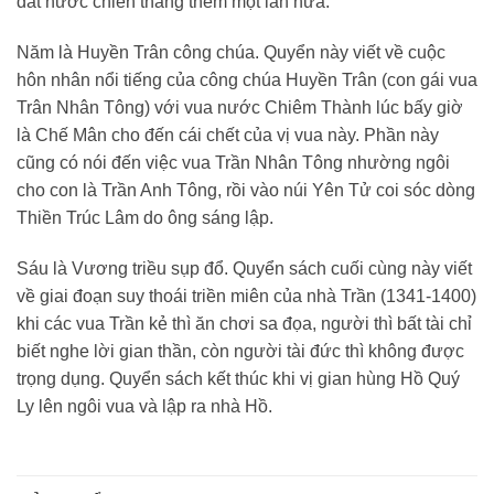
đất nước chiến thắng thêm một lần nữa.
Năm là Huyền Trân công chúa. Quyển này viết về cuộc
hôn nhân nổi tiếng của công chúa Huyền Trân (con gái vua
Trân Nhân Tông) với vua nước Chiêm Thành lúc bấy giờ
là Chế Mân cho đến cái chết của vị vua này. Phần này
cũng có nói đến việc vua Trần Nhân Tông nhường ngôi
cho con là Trần Anh Tông, rồi vào núi Yên Tử coi sóc dòng
Thiền Trúc Lâm do ông sáng lập.
Sáu là Vương triều sụp đổ. Quyển sách cuối cùng này viết
về giai đoạn suy thoái triền miên của nhà Trần (1341-1400)
khi các vua Trần kẻ thì ăn chơi sa đọa, người thì bất tài chỉ
biết nghe lời gian thần, còn người tài đức thì không được
trọng dụng. Quyển sách kết thúc khi vị gian hùng Hồ Quý
Ly lên ngôi vua và lập ra nhà Hồ.