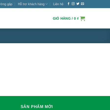
ường gặp
Hỗ trợ khách hàng
Liên hệ
GIỎ HÀNG /
0
₫
SẢN PHẨM MỚI