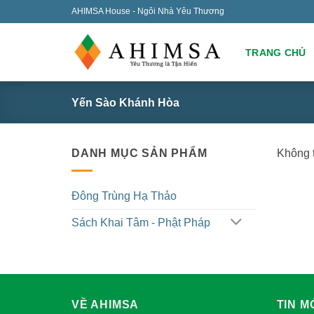
Skip
AHIMSA House - Ngôi Nhà Yêu Thương
to
content
TRANG CHỦ
Yến Sào Khánh Hòa
DANH MỤC SẢN PHẨM
Không t
Đông Trùng Hạ Thảo
Sách Khai Tâm - Phật Pháp
VỀ AHIMSA
TIN M