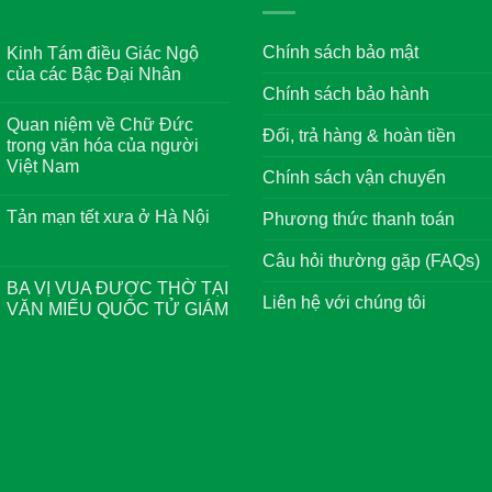
Chính sách bảo mật
Kinh Tám điều Giác Ngộ
của các Bậc Đại Nhân
Chính sách bảo hành
Không
có
Quan niệm về Chữ Đức
bình
Đổi, trả hàng & hoàn tiền
luận
trong văn hóa của người
ở
Việt Nam
Kinh
Chính sách vận chuyển
Tám
Không
điều
có
Giác
Tản mạn tết xưa ở Hà Nội
Phương thức thanh toán
bình
Ngộ
luận
của
Không
ở
các
có
Câu hỏi thường gặp (FAQs)
Quan
Bậc
bình
niệm
Đại
luận
BA VỊ VUA ĐƯỢC THỜ TẠI
về
Nhân
ở
Liên hệ với chúng tôi
Chữ
VĂN MIẾU QUỐC TỬ GIÁM
Tản
Đức
mạn
trong
Không
tết
văn
có
xưa
hóa
bình
ở
của
luận
Hà
người
ở
Nội
Việt
BA
Nam
VỊ
VUA
ĐƯỢC
THỜ
TẠI
VĂN